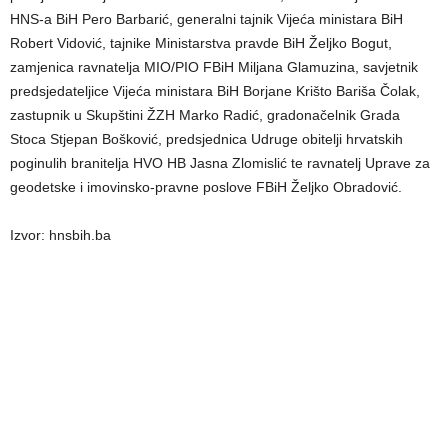
HNS-a BiH Pero Barbarić, generalni tajnik Vijeća ministara BiH
Robert Vidović, tajnike Ministarstva pravde BiH Željko Bogut,
zamjenica ravnatelja MIO/PIO FBiH Miljana Glamuzina, savjetnik
predsjedateljice Vijeća ministara BiH Borjane Krišto Bariša Čolak,
zastupnik u Skupštini ŽZH Marko Radić, gradonačelnik Grada
Stoca Stjepan Bošković, predsjednica Udruge obitelji hrvatskih
poginulih branitelja HVO HB Jasna Zlomislić te ravnatelj Uprave za
geodetske i imovinsko-pravne poslove FBiH Željko Obradović.
Izvor: hnsbih.ba