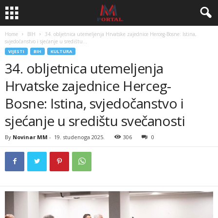
Home
BIH
34. obljetnica utemeljenja Hrvatske zajednice Herceg-Bosne: Istina,
svjedočanstvo i sjećanje u središtu...
VIJESTI
BIH
KULTURA
34. obljetnica utemeljenja
Hrvatske zajednice Herceg-
Bosne: Istina, svjedočanstvo i
sjećanje u središtu svečanosti
By
Novinar MM
-
19. studenoga 2025.
306
0