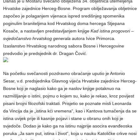
Danas je u Mostaru svečano obilježena 34. obljetnica utemeljenja
Hrvatske zajednice Herceg-Bosne. Program obilježavanja obljetnice
započeo je polaganjem vijenaca ispred središnjeg spomenika
poginulim braniteljima kod Hrvatskog doma hercega Stjepana
Kosače, a nastavljen predstavljanjem knjige
Kad istina progovori
–
svjedočanstvo hrvatskog generala
autora Ivice Primorca.
Izaslanstvo Hrvatskog narodnog sabora Bosne i Hercegovine
predvodio je predsjednik dr. Dragan Čović.
Na početku svečanosti pozdravno obraćanje uputio je Antonio
Sesar, v.d. predsjednika Glavnog vijeća Hrvatske zajednice Herceg-
Bosne koji je naglasio kako ga je naslov knjige potaknuo na
razmišljanje o istini, pojmu o kojem su, kako je rekao, kroz povijest
pisani brojni filozofski traktati. Prisjetio se poznate misli Leonarda
da Vincija da je „istina kći vremena“, kao i Kantova tumačenja da se
istina uvijek prije ili kasnije pojavi i stane u obranu onih koji je
svjedoče. Dodao je kako ga na istinu najprije asocira evanđeoska
poruka „Ja sam put, istina i život“, koja u nauku Katoličke crkve nosi