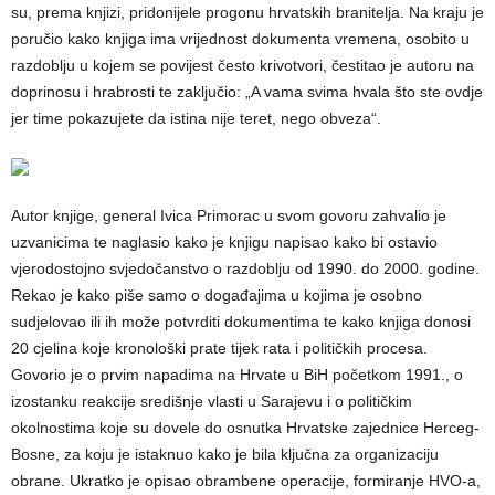
su, prema knjizi, pridonijele progonu hrvatskih branitelja. Na kraju je
poručio kako knjiga ima vrijednost dokumenta vremena, osobito u
razdoblju u kojem se povijest često krivotvori, čestitao je autoru na
doprinosu i hrabrosti te zaključio: „A vama svima hvala što ste ovdje
jer time pokazujete da istina nije teret, nego obveza“.
Autor knjige, general Ivica Primorac u svom govoru zahvalio je
uzvanicima te naglasio kako je knjigu napisao kako bi ostavio
vjerodostojno svjedočanstvo o razdoblju od 1990. do 2000. godine.
Rekao je kako piše samo o događajima u kojima je osobno
sudjelovao ili ih može potvrditi dokumentima te kako knjiga donosi
20 cjelina koje kronološki prate tijek rata i političkih procesa.
Govorio je o prvim napadima na Hrvate u BiH početkom 1991., o
izostanku reakcije središnje vlasti u Sarajevu i o političkim
okolnostima koje su dovele do osnutka Hrvatske zajednice Herceg-
Bosne, za koju je istaknuo kako je bila ključna za organizaciju
obrane. Ukratko je opisao obrambene operacije, formiranje HVO-a,