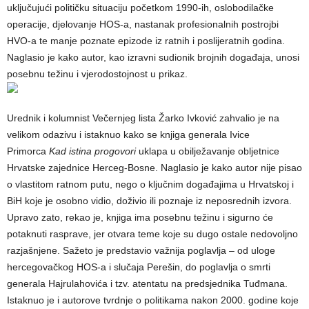
uključujući političku situaciju početkom 1990-ih, oslobodilačke
operacije, djelovanje HOS-a, nastanak profesionalnih postrojbi
HVO-a te manje poznate epizode iz ratnih i poslijeratnih godina.
Naglasio je kako autor, kao izravni sudionik brojnih događaja, unosi
posebnu težinu i vjerodostojnost u prikaz.
Urednik i kolumnist Večernjeg lista Žarko Ivković zahvalio je na
velikom odazivu i istaknuo kako se knjiga generala Ivice
Primorca
Kad istina progovori
uklapa u obilježavanje obljetnice
Hrvatske zajednice Herceg-Bosne. Naglasio je kako autor nije pisao
o vlastitom ratnom putu, nego o ključnim događajima u Hrvatskoj i
BiH koje je osobno vidio, doživio ili poznaje iz neposrednih izvora.
Upravo zato, rekao je, knjiga ima posebnu težinu i sigurno će
potaknuti rasprave, jer otvara teme koje su dugo ostale nedovoljno
razjašnjene. Sažeto je predstavio važnija poglavlja – od uloge
hercegovačkog HOS-a i slučaja Perešin, do poglavlja o smrti
generala Hajrulahovića i tzv. atentatu na predsjednika Tuđmana.
Istaknuo je i autorove tvrdnje o politikama nakon 2000. godine koje