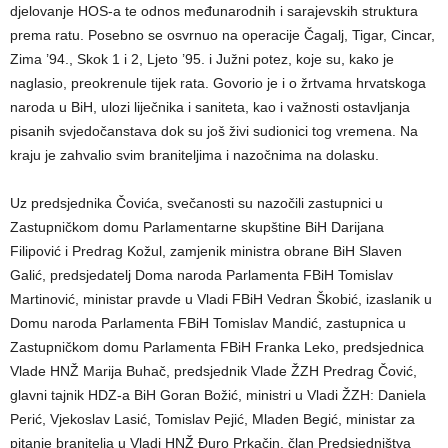
djelovanje HOS-a te odnos međunarodnih i sarajevskih struktura
prema ratu. Posebno se osvrnuo na operacije Čagalj, Tigar, Cincar,
Zima ’94., Skok 1 i 2, Ljeto ’95. i Južni potez, koje su, kako je
naglasio, preokrenule tijek rata. Govorio je i o žrtvama hrvatskoga
naroda u BiH, ulozi liječnika i saniteta, kao i važnosti ostavljanja
pisanih svjedočanstava dok su još živi sudionici tog vremena. Na
kraju je zahvalio svim braniteljima i nazočnima na dolasku.
Uz predsjednika Čovića, svečanosti su nazočili zastupnici u
Zastupničkom domu Parlamentarne skupštine BiH Darijana
Filipović i Predrag Kožul, zamjenik ministra obrane BiH Slaven
Galić, predsjedatelj Doma naroda Parlamenta FBiH Tomislav
Martinović, ministar pravde u Vladi FBiH Vedran Škobić, izaslanik u
Domu naroda Parlamenta FBiH Tomislav Mandić, zastupnica u
Zastupničkom domu Parlamenta FBiH Franka Leko, predsjednica
Vlade HNŽ Marija Buhač, predsjednik Vlade ŽZH Predrag Čović,
glavni tajnik HDZ-a BiH Goran Božić, ministri u Vladi ŽZH: Daniela
Perić, Vjekoslav Lasić, Tomislav Pejić, Mladen Begić, ministar za
pitanje branitelja u Vladi HNŽ Đuro Prkačin, član Predsjedništva