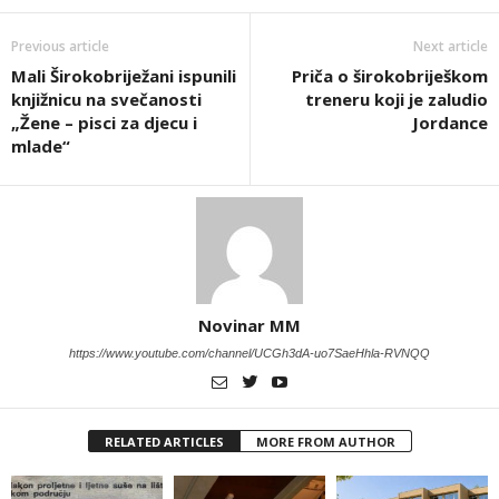
Previous article
Next article
Mali Širokobriježani ispunili
Priča o širokobriješkom
knjižnicu na svečanosti
treneru koji je zaludio
„Žene – pisci za djecu i
Jordance
mlade“
Novinar MM
https://www.youtube.com/channel/UCGh3dA-uo7SaeHhla-RVNQQ
RELATED ARTICLES
MORE FROM AUTHOR