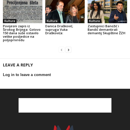
Kultura
Kultura
Kultura
Povijesni zapis iz
Danica Drašković,
Zastupnici Banožić i
Širokog Brijega: Gotovo
supruga Vuka
Bandić demantirali
150 dana suše ostavilo
Draškovića:
demantij Skupštine ŽZH
velike posljedice na
poljoprivredu
LEAVE A REPLY
Log in to leave a comment