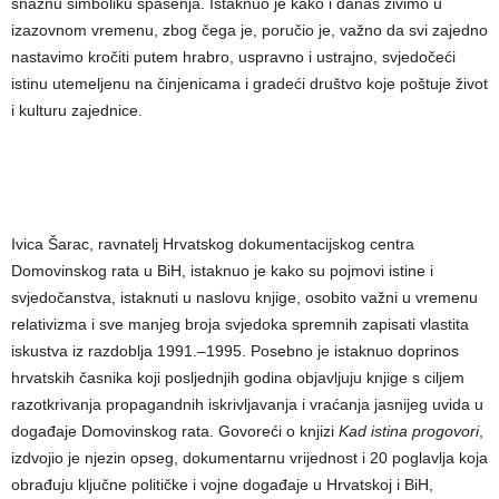
snažnu simboliku spasenja. Istaknuo je kako i danas živimo u
izazovnom vremenu, zbog čega je, poručio je, važno da svi zajedno
nastavimo kročiti putem hrabro, uspravno i ustrajno, svjedočeći
istinu utemeljenu na činjenicama i gradeći društvo koje poštuje život
i kulturu zajednice.
Ivica Šarac, ravnatelj Hrvatskog dokumentacijskog centra
Domovinskog rata u BiH, istaknuo je kako su pojmovi istine i
svjedočanstva, istaknuti u naslovu knjige, osobito važni u vremenu
relativizma i sve manjeg broja svjedoka spremnih zapisati vlastita
iskustva iz razdoblja 1991.–1995. Posebno je istaknuo doprinos
hrvatskih časnika koji posljednjih godina objavljuju knjige s ciljem
razotkrivanja propagandnih iskrivljavanja i vraćanja jasnijeg uvida u
događaje Domovinskog rata. Govoreći o knjizi
Kad istina progovori
,
izdvojio je njezin opseg, dokumentarnu vrijednost i 20 poglavlja koja
obrađuju ključne političke i vojne događaje u Hrvatskoj i BiH,