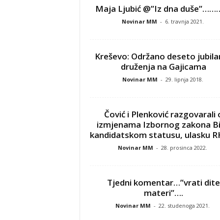
Maja Ljubić @”Iz dna duše”……
Novinar MM
-
6. travnja 2021.
Kreševo: Održano deseto jubila
druženja na Gajicama
Novinar MM
-
29. lipnja 2018.
Čović i Plenković razgovarali 
izmjenama Izbornog zakona B
kandidatskom statusu, ulasku RH
Novinar MM
-
28. prosinca 2022.
Tjedni komentar…”vrati dite
materi”….
Novinar MM
-
22. studenoga 2021.