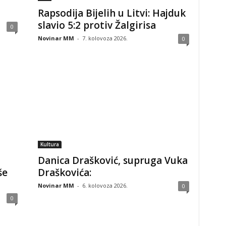
Rapsodija Bijelih u Litvi: Hajduk
slavio 5:2 protiv Žalgirisa
0
Novinar MM
-
7. kolovoza 2026.
0
Kultura
Danica Drašković, supruga Vuka
še
Draškovića:
Novinar MM
-
6. kolovoza 2026.
0
0