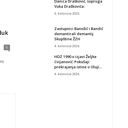
Danica Drašković, supruga
Vuka Draškovića:
6. kolovoza 2026.
Zastupnici Banožić i Bandić
jduk
demantirali demantij
Skupštine ŽZH
4. kolovoza 2026.
0
HDZ 1990 o izjavi Željke
Cvijanović: Pokušaji
noj
prekrajanja istine o Oluji...
4. kolovoza 2026.