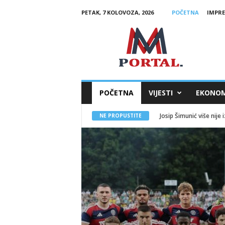
PETAK, 7 KOLOVOZA, 2026
POČETNA
IMPR
M
M
P
o
r
t
a
l
POČETNA
VIJESTI
EKONOM
Josip Šimunić više nije
NE PROPUSTITE