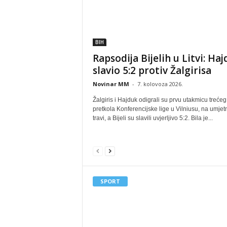
BIH
Rapsodija Bijelih u Litvi: Ha
slavio 5:2 protiv Žalgirisa
Novinar MM
-
7. kolovoza 2026.
Žalgiris i Hajduk odigrali su prvu utakmicu trećeg
pretkola Konferencijske lige u Vilniusu, na umjet
travi, a Bijeli su slavili uvjerljivo 5:2. Bila je...
SPORT