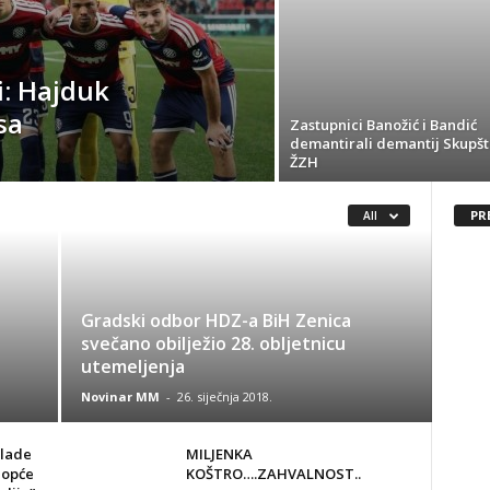
i: Hajduk
sa
Zastupnici Banožić i Bandić
demantirali demantij Skupšt
ŽZH
PR
All
Gradski odbor HDZ-a BiH Zenica
svečano obilježio 28. obljetnicu
utemeljenja
Novinar MM
-
26. siječnja 2018.
Vlade
MILJENKA
uopće
KOŠTRO….ZAHVALNOST..