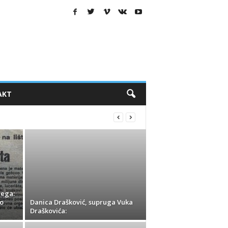
AKT
jega:
o
Danica Drašković, supruga Vuka
Draškovića: