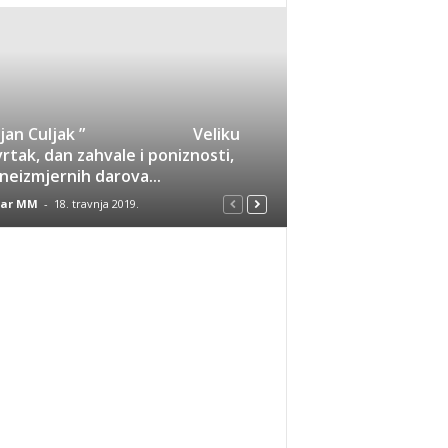
rijan Culjak ” Veliku
rtak, dan zahvale i poniznosti,
neizmjernih darova...
nar MM
-
18. travnja 2019.