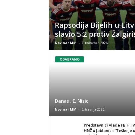
Rapsodija Bijelih u Litv
slavio 5:2 protiv Žalgiri
Novinar MM
-
7. kolovoza 2026.
ODABRANO
Danas ..E. Nisic
Novinar MM
-
6. travnja 2026.
Predstavnici Vlade FBiH i 
HNŽ u Jablanici: “Teško je 