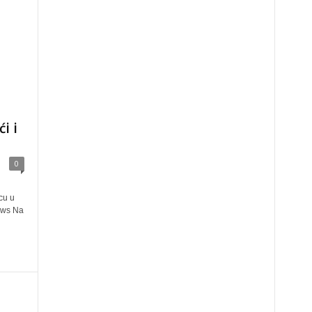
i i
0
cu u
news Na