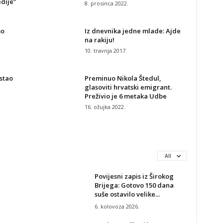
dije”
8. prosinca 2022.
mo
Iz dnevnika jedne mlade: Ajde
na rakiju!
10. travnja 2017.
istao
Preminuo Nikola Štedul,
glasoviti hrvatski emigrant.
Preživio je 6 metaka Udbe
16. ožujka 2022.
All
Povijesni zapis iz Širokog
Brijega: Gotovo 150 dana
suše ostavilo velike...
6. kolovoza 2026.