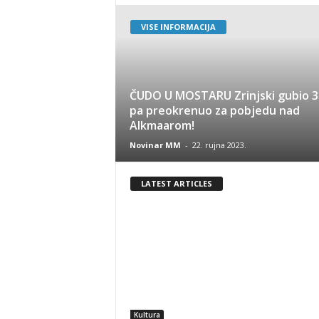
VISE INFORMACIJA
ČUDO U MOSTARU Zrinjski gubio 3
pa preokrenuo za pobjedu nad
Alkmaarom!
Novinar MM
-
22. rujna 2023.
LATEST ARTICLES
Kultura