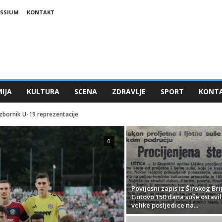
ESSIUM
KONTAKT
IJA
KULTURA
SCENA
ZDRAVLJE
SPORT
KONT
 izbornik U-19 reprezentacije
0
Povijesni zapis iz Širokog Bri
Gotovo 150 dana suše ostavil
velike posljedice na...