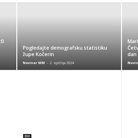
:0
Ma
Pogledajte demografsku statistiku
Četv
župe Kočerin
dan 
Novinar MM
-
2. siječnja 2024.
Novi
BIH