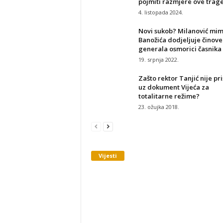
pojmiti razmjere ove trage
4. listopada 2024.
Novi sukob? Milanović mi
Banožića dodjeljuje činove
generala osmorici časnika
19. srpnja 2022.
Zašto rektor Tanjić nije pr
uz dokument Vijeća za
totalitarne režime?
23. ožujka 2018.
Vijesti