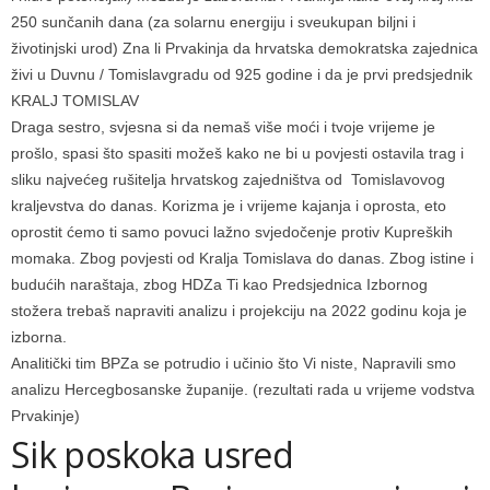
250 sunčanih dana (za solarnu energiju i sveukupan biljni i
životinjski urod) Zna li Prvakinja da hrvatska demokratska zajednica
živi u Duvnu / Tomislavgradu od 925 godine i da je prvi predsjednik
KRALJ TOMISLAV
Draga sestro, svjesna si da nemaš više moći i tvoje vrijeme je
prošlo, spasi što spasiti možeš kako ne bi u povjesti ostavila trag i
sliku najvećeg rušitelja hrvatskog zajedništva od Tomislavovog
kraljevstva do danas. Korizma je i vrijeme kajanja i oprosta, eto
oprostit ćemo ti samo povuci lažno svjedočenje protiv Kupreških
momaka. Zbog povjesti od Kralja Tomislava do danas. Zbog istine i
budućih naraštaja, zbog HDZa Ti kao Predsjednica Izbornog
stožera trebaš napraviti analizu i projekciju na 2022 godinu koja je
izborna.
Analitički tim BPZa se potrudio i učinio što Vi niste, Napravili smo
analizu Hercegbosanske županije. (rezultati rada u vrijeme vodstva
Prvakinje)
Sik poskoka usred