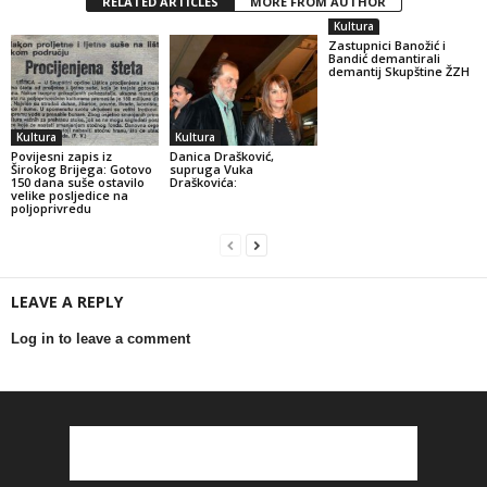
RELATED ARTICLES
MORE FROM AUTHOR
Kultura
Zastupnici Banožić i
Bandić demantirali
demantij Skupštine ŽZH
Kultura
Kultura
Povijesni zapis iz
Danica Drašković,
Širokog Brijega: Gotovo
supruga Vuka
150 dana suše ostavilo
Draškovića:
velike posljedice na
poljoprivredu
LEAVE A REPLY
Log in to leave a comment