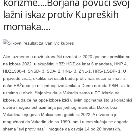
korizme….Borjana povuci svoj
lažni iskaz protiv Kupreških
momaka….
Ako uzmemo u obzir stranački rezultat iz 2020 godine i preslikamo
na izbore 2022. u skupštini HBZ: HDZ ce imat 6 mandata, HNP 4,
HDZ1990-4, SNSD- 3, SDA- 2, HNL- 3, ŽNL-1, HRS-1,SDP- 1. U
prijevodu znač, ukoliko svi ostali budu protiv nas necemo imati iz
naše HBŽupanije niti jednog izaslanika u Domu naroda FBiH. Uz to
uzmimo u obzir činjenicu da je Vukadin samo u TG izlazio na
izbore, a da će na opće izbore izići u svim općinama što u konačnici
otvara mogućnost uzimanja još jednog mandata. Dakle, bez
Vukadina i njegovih Malića smo gubitnici 2022. A otvorena je
mogućnost da Vukadin ide sa 1990- om i u tom slučaju se događa
shema “svi protiv nas” i moguće da osvoje 14 od 20 hrvatskih.