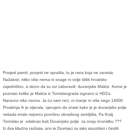
Povjest pamti, povjest ne oprašta, to je rana koja ne zarasta.
Nažalost, nitko više nema ni snage ni volje štititi hrvatsko
zajedništvo, a skoro da su svi zaboravili duvanjske Maliće Kome je
poznato koliko je Malića iz Tomislavgrada izgnano iz HDZa.
Naravno niko nezna. Ja ću vam reći, ni manje ni više nego 14000.
Prvakinja ih je otjerala, vjerujem da znate kako je je duvanjsko polje
nekada imalo nejveću površinu obradivog zemljišta, Pa Kralj
Tomislav je odabrao baš Duvanjsko polje za svoju krunidbu ???
Iz dva ključna razloga, prvi je Duvnjaci su jako pouzdani i čestiti