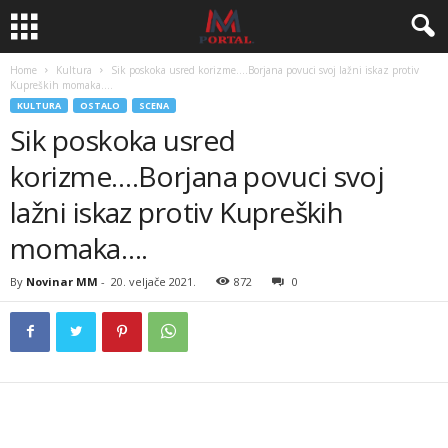
Home
Kultura
Sik poskoka usred korizme….Borjana povuci svoj lažni iskaz protiv
Kupreških momaka….
KULTURA
OSTALO
SCENA
Sik poskoka usred
korizme….Borjana povuci svoj
lažni iskaz protiv Kupreških
momaka….
By
Novinar MM
-
20. veljače 2021.
872
0