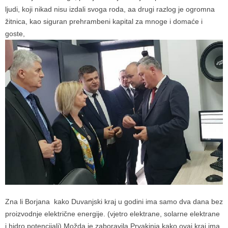
ljudi, koji nikad nisu izdali svoga roda, aa drugi razlog je ogromna
žitnica, kao siguran prehrambeni kapital za mnoge i domaće i
goste,
Zna li Borjana kako Duvanjski kraj u godini ima samo dva dana bez
proizvodnje električne energije. (vjetro elektrane, solarne elektrane
i hidro potencijali) Možda je zaboravila Prvakinja kako ovaj kraj ima