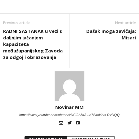
Previous article
Next article
RADNI SASTANAK u vezi s
Dašak moga zavičaja:
daljnjim jačanjem
Misari
kapaciteta
međužupanijskog Zavoda
za odgoj i obrazovanje
Novinar MM
https://www.youtube.com/channel/UCGh3dA-uo7SaeHhla-RVNQQ