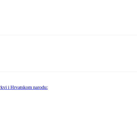
crkvi i Hrvatskom narodu: