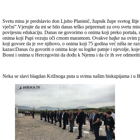
Svetu misu je predslavio don Ljubo Planinić, župnik župe svetog Ilij
vječni”.Vjerujte da mi se bilo danas teško pripremati za ovu svetu mis
povijesnu edukaciju. Danas ne govorimo o onima koji preko portala, n
onima koji Papi vezuju oči crnom maramom. Ovakve hajke na ovim pros
koji govore da je sve njihovo, o onima koji 75 godina već ništa ne ra
kazao:Danas ću govoriti o onima koje su logike patnje i njevolje, ko
Bosni i onima u Hercegovini da dođu k Njemu i da će ih sve odmoriti. K
Neka se slavi blagdan Križnoga puta u svima našim biskupijama i u Bi