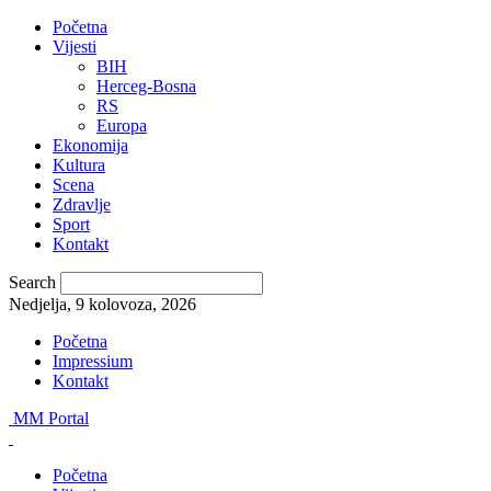
Početna
Vijesti
BIH
Herceg-Bosna
RS
Europa
Ekonomija
Kultura
Scena
Zdravlje
Sport
Kontakt
Search
Nedjelja, 9 kolovoza, 2026
Početna
Impressium
Kontakt
MM Portal
Početna