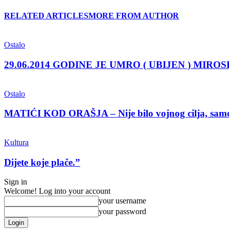
RELATED ARTICLES
MORE FROM AUTHOR
Ostalo
29.06.2014 GODINE JE UMRO ( UBIJEN ) MI
Ostalo
MATIĆI KOD ORAŠJA – Nije bilo vojnog cilja, samo 
Kultura
Dijete koje plače.”
Sign in
Welcome! Log into your account
your username
your password