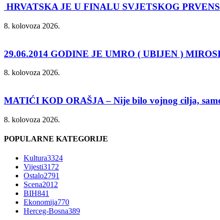
HRVATSKA JE U FINALU SVJETSKOG PRVEN
8. kolovoza 2026.
29.06.2014 GODINE JE UMRO ( UBIJEN ) MIRO
8. kolovoza 2026.
MATIĆI KOD ORAŠJA – Nije bilo vojnog cilja, samo 
8. kolovoza 2026.
POPULARNE KATEGORIJE
Kultura
3324
Vijesti
3172
Ostalo
2791
Scena
2012
BIH
841
Ekonomija
770
Herceg-Bosna
389