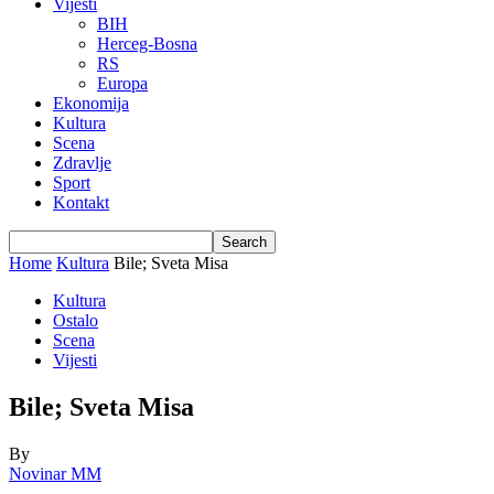
Vijesti
BIH
Herceg-Bosna
RS
Europa
Ekonomija
Kultura
Scena
Zdravlje
Sport
Kontakt
Home
Kultura
Bile; Sveta Misa
Kultura
Ostalo
Scena
Vijesti
Bile; Sveta Misa
By
Novinar MM
-