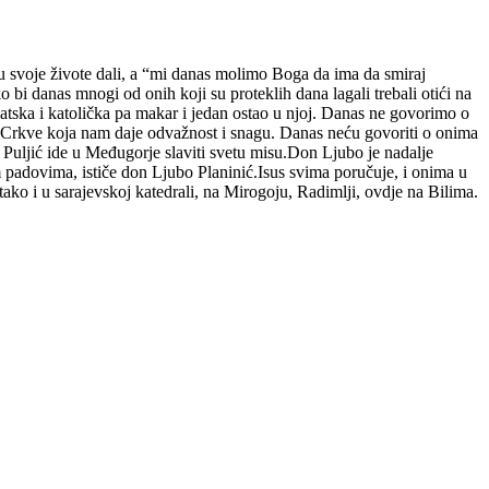
su svoje živote dali, a “mi danas molimo Boga da ima da smiraj
 bi danas mnogi od onih koji su proteklih dana lagali trebali otići na
tska i katolička pa makar i jedan ostao u njoj. Danas ne govorimo o
 Crkve koja nam daje odvažnost i snagu. Danas neću govoriti o onima
 Puljić ide u Međugorje slaviti svetu misu.Don Ljubo je nadalje
 padovima, ističe don Ljubo Planinić.Isus svima poručuje, i onima u
tako i u sarajevskoj katedrali, na Mirogoju, Radimlji, ovdje na Bilima.