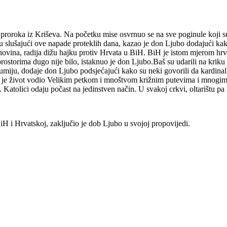
e proroka iz Kriševa. Na početku mise osvrnuo se na sve poginule koji 
u slušajući ove napade proteklih dana, kazao je don Ljubo dodajući kako
ovina, radija dižu hajku protiv Hrvata u BiH. BiH je istom mjerom hrva
torima dugo nije bilo, istaknuo je don Ljubo.Baš su udarili na kriku
zumiju, dodaje don Ljubo podsjećajući kako su neki govorili da kardinal
je je život vodio Velikim petkom i mnoštvom križnim putevima i mnogim
atolici odaju počast na jedinstven način. U svakoj crkvi, oltarištu pa 
H i Hrvatskoj, zaključio je dob Ljubo u svojoj propovijedi.