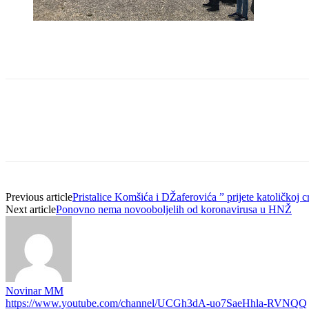
Previous article
Pristalice Komšića i DŽaferovića ” prijete katoličkoj 
Next article
Ponovno nema novooboljelih od koronavirusa u HNŽ
Novinar MM
https://www.youtube.com/channel/UCGh3dA-uo7SaeHhla-RVNQQ