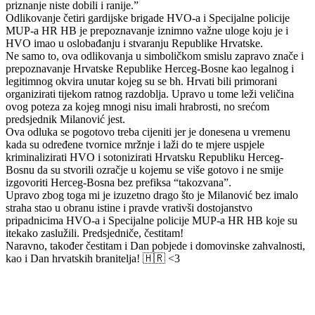
priznanje niste dobili i ranije.”
Odlikovanje četiri gardijske brigade HVO-a i Specijalne policije
MUP-a HR HB je prepoznavanje iznimno važne uloge koju je i
HVO imao u oslobađanju i stvaranju Republike Hrvatske.
Ne samo to, ova odlikovanja u simboličkom smislu zapravo znače i
prepoznavanje Hrvatske Republike Herceg-Bosne kao legalnog i
legitimnog okvira unutar kojeg su se bh. Hrvati bili primorani
organizirati tijekom ratnog razdoblja. Upravo u tome leži veličina
ovog poteza za kojeg mnogi nisu imali hrabrosti, no srećom
predsjednik Milanović jest.
Ova odluka se pogotovo treba cijeniti jer je donesena u vremenu
kada su određene tvornice mržnje i laži do te mjere uspjele
kriminalizirati HVO i sotonizirati Hrvatsku Republiku Herceg-
Bosnu da su stvorili ozračje u kojemu se više gotovo i ne smije
izgovoriti Herceg-Bosna bez prefiksa “takozvana”.
Upravo zbog toga mi je izuzetno drago što je Milanović bez imalo
straha stao u obranu istine i pravde vrativši dostojanstvo
pripadnicima HVO-a i Specijalne policije MUP-a HR HB koje su
itekako zaslužili. Predsjedniče, čestitam!
Naravno, također čestitam i Dan pobjede i domovinske zahvalnosti,
kao i Dan hrvatskih branitelja! 🇭🇷 <3