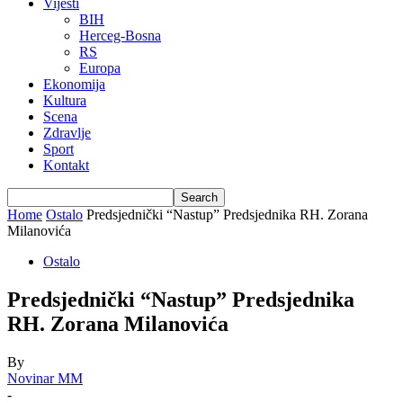
Vijesti
BIH
Herceg-Bosna
RS
Europa
Ekonomija
Kultura
Scena
Zdravlje
Sport
Kontakt
Home
Ostalo
Predsjednički “Nastup” Predsjednika RH. Zorana
Milanovića
Ostalo
Predsjednički “Nastup” Predsjednika
RH. Zorana Milanovića
By
Novinar MM
-