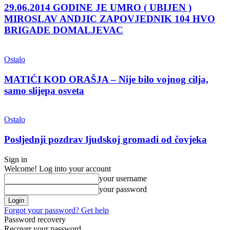
29.06.2014 GODINE JE UMRO ( UBIJEN )
MIROSLAV ANDJIC ZAPOVJEDNIK 104 HVO
BRIGADE DOMALJEVAC
Ostalo
MATIĆI KOD ORAŠJA – Nije bilo vojnog cilja,
samo slijepa osveta
Ostalo
Posljednji pozdrav ljudskoj gromadi od čovjeka
Sign in
Welcome! Log into your account
your username
your password
Forgot your password? Get help
Password recovery
Recover your password