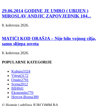
29.06.2014 GODINE JE UMRO ( UBIJEN )
MIROSLAV ANDJIC ZAPOVJEDNIK 104...
8. kolovoza 2026.
MATIĆI KOD ORAŠJA – Nije bilo vojnog cilja,
samo slijepa osveta
8. kolovoza 2026.
POPULARNE KATEGORIJE
Kultura
3324
Vijesti
3172
Ostalo
2791
Scena
2012
BIH
841
Ekonomija
770
Herceg-Bosna
389
© Hostuje i održava
JURCOMM.BA