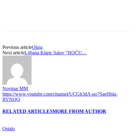
Previous article
Oluja
Next article
Ljiljana Klaric Salov “HOĆU…
Novinar MM
https://www.youtube.com/channel/UCGh3dA-uo7SaeHhla-
RVNQQ
RELATED ARTICLES
MORE FROM AUTHOR
Ostalo