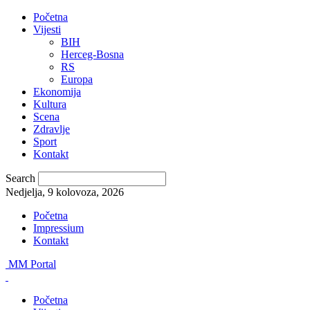
Početna
Vijesti
BIH
Herceg-Bosna
RS
Europa
Ekonomija
Kultura
Scena
Zdravlje
Sport
Kontakt
Search
Nedjelja, 9 kolovoza, 2026
Početna
Impressium
Kontakt
MM Portal
Početna