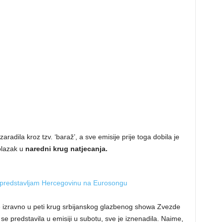
zaradila kroz tzv. ‘baraž’, a sve emisije prije toga dobila je
olazak u
naredni krug natjecanja.
 predstavljam Hercegovinu na Eurosongu
je izravno u peti krug srbijanskog glazbenog showa Zvezde
 predstavila u emisiji u subotu, sve je iznenadila. Naime,