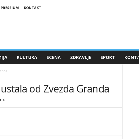
MPRESSIUM
KONTAKT
IJA
KULTURA
SCENA
ZDRAVLJE
SPORT
KONT
randa
dustala od Zvezda Granda
0