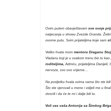
Ovim putem obavještavam
sve svoje prija
natjecanja u showu Zvezde Granda. Želim s
ovome putu. Svim prijateljima koje sam
st
Veliko hvala mom
mentoru Draganu Sto
Vladanu koji je u svakom trenu bio tu ka
roditeljima,
Admiru, prijateljima Danijeli, I
nervoze, svo ovo vrijeme…
Na posljetku hvala svima vama što ste bili 
Što ste vjerovali u mene i vidjeli me u fi
stvorili i da će te mi i dalje biti tu.
Voli vas vaša Antonija sa Širokog Brig