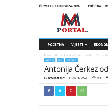
ČETVRTAK, 6 KOLOVOZA, 2026
POČETNA
I
M
M
P
o
r
t
a
POČETNA
VIJESTI
EKONOM
l
Home
BIH
Antonija Čerkez odustala od Zvezda G
VIJESTI
BIH
OSTALO
Antonija Čerkez o
By
Novinar MM
-
6. svibnja 2022.
965