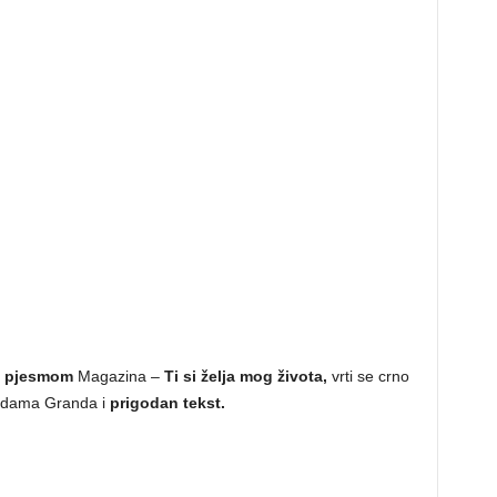
 pjesmom
Magazina –
Ti si želja mog života,
vrti se crno
ezdama Granda i
prigodan tekst.