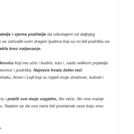
telje i vjerne pratitelje
da odustajem od daljnjeg
e zahvaliti svim dragim ljudima koji su mi bili podrška na
ekla kroz natjecanje.
jkoviću
koji me učio i bodrio, kao i, sada velikom prijatelju
o pomoć i podrška.
Najveće hvala želim reći
shaku, Amini i Lejli koji su trpjeli moje strahove, ludosti i
tu i
pratili sve moje uspjehe,
što veće, što one manje.
nalu. Nadam se da ovo neće biti prestanak veze koju smo
a.