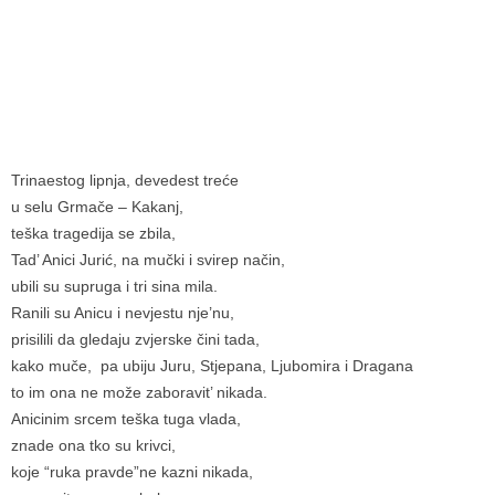
Trinaestog lipnja, devedest treće
u selu Grmače – Kakanj,
teška tragedija se zbila,
Tad’ Anici Jurić, na mučki i svirep način,
ubili su supruga i tri sina mila.
Ranili su Anicu i nevjestu nje’nu,
prisilili da gledaju zvjerske čini tada,
kako muče, pa ubiju Juru, Stjepana, Ljubomira i Dragana
to im ona ne može zaboravit’ nikada.
Anicinim srcem teška tuga vlada,
znade ona tko su krivci,
koje “ruka pravde”ne kazni nikada,