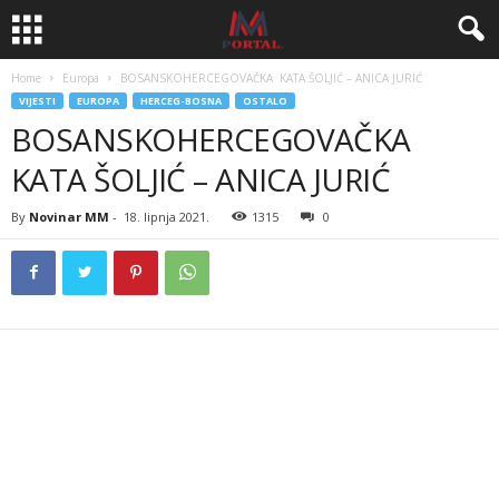
Home
Europa
BOSANSKOHERCEGOVAČKA KATA ŠOLJIĆ – ANICA JURIĆ
VIJESTI
EUROPA
HERCEG-BOSNA
OSTALO
BOSANSKOHERCEGOVAČKA
KATA ŠOLJIĆ – ANICA JURIĆ
By
Novinar MM
-
18. lipnja 2021.
1315
0