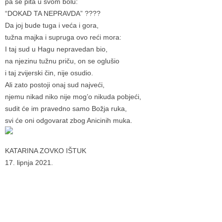
pa se pita u svom bolu:
“DOKAD TA NEPRAVDA” ????
Da joj bude tuga i veća i gora,
tužna majka i supruga ovo reći mora:
I taj sud u Hagu nepravedan bio,
na njezinu tužnu priču, on se oglušio
i taj zvijerski čin, nije osudio.
Ali zato postoji onaj sud najveći,
njemu nikad niko nije mog’o nikuda pobjeći,
sudit će im pravedno samo Božja ruka,
svi će oni odgovarat zbog Anicinih muka.
KATARINA ZOVKO IŠTUK
17. lipnja 2021.