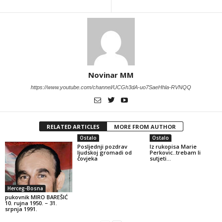
Novinar MM
https://www.youtube.com/channel/UCGh3dA-uo7SaeHhla-RVNQQ
RELATED ARTICLES
MORE FROM AUTHOR
Ostalo
Ostalo
Posljednji pozdrav
Iz rukopisa Marie
ljudskoj gromadi od
Perkovic..trebam li
čovjeka
sutjeti…
Herceg-Bosna
pukovnik MIRO BAREŠIĆ
10. rujna 1950. – 31.
srpnja 1991.