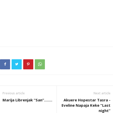
Previous article
Next article
Marija Librenjak “San”…….
Akuere Hopestar Tasra -
Eveline Napaja Keke “Last
night”