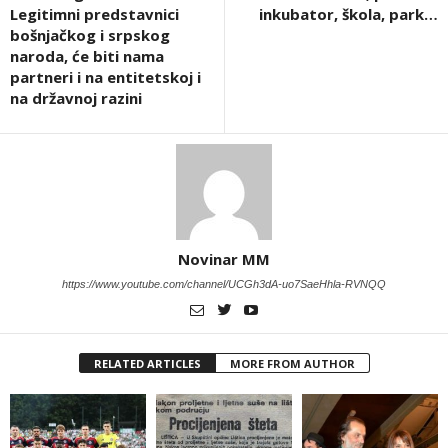
Legitimni predstavnici
inkubator, škola, park…
bošnjačkog i srpskog
naroda, će biti nama
partneri i na entitetskoj i
na državnoj razini
Novinar MM
https://www.youtube.com/channel/UCGh3dA-uo7SaeHhla-RVNQQ
RELATED ARTICLES
MORE FROM AUTHOR