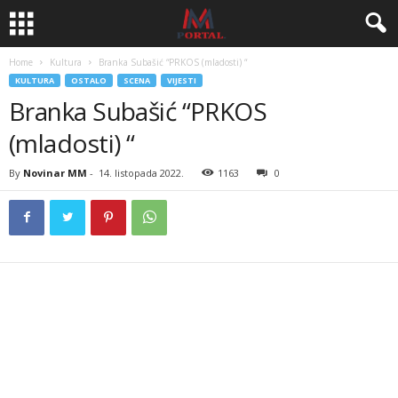
Home
Kultura
Branka Subašić “PRKOS (mladosti) “
KULTURA
OSTALO
SCENA
VIJESTI
Branka Subašić “PRKOS
(mladosti) “
By
Novinar MM
-
14. listopada 2022.
1163
0