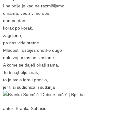
I najbolje je kad ne razmišljamo
o nama, već živimo obe,
dan po dan,
korak po korak,
zagrljene,
pa nas vide sretne
Mladosti, ostaješ onoliko dugo
dok tvoj prkos ne izostane
A kome se daješ biraš sama,
To ti najbolje znaš,
to je tvoja igra i pravilo,
jer ti si sudionica i sutkinja
autor: Branka Subašić