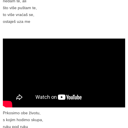
nedam te, ali
što više puštam te,
to više vraćaš se,
ostaješ uza me
Prkosimo obe životu,
s kojim hodimo skupa,
ruku pod ruku