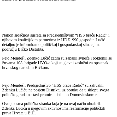
Nakon srdačnog susreta sa Predsjedništvom “HSS braće Radić” i
njihovim koalicijskim partnerima iz HDZ1990 gospodin Lučić
detaljno je informiran o političkoj i gospodarskoj situaciji na
području Brčko Distrikta.
Pejo Mendeš i Zdenko Lučić zatim su zapalili svijeće i poklonili se
žrtvama 108. brigade HVO-a koji su glavni zaslužni za opstanak
hrvatskog naroda u Brčkom.
Pejo Mendeš i Predsjedništvo “HSS braće Radić” su zahvalili
Zdenku Lučiću na posjetu Distriktu uz poruku da u sklopu svoga
političkog rada nastavi promicati istinu o Domovinskom ratu.
Ovo je osma politička stranka koja je na ovaj način ohrabrila
Zdenka Lučića u njegovim aktivnostima reafirmacije političkih
prava Hrvata u BiH.