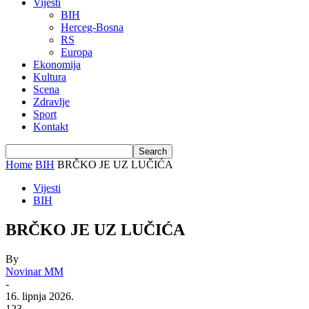
Vijesti
BIH
Herceg-Bosna
RS
Europa
Ekonomija
Kultura
Scena
Zdravlje
Sport
Kontakt
Home
BIH
BRČKO JE UZ LUČIĆA
Vijesti
BIH
BRČKO JE UZ LUČIĆA
By
Novinar MM
-
16. lipnja 2026.
123