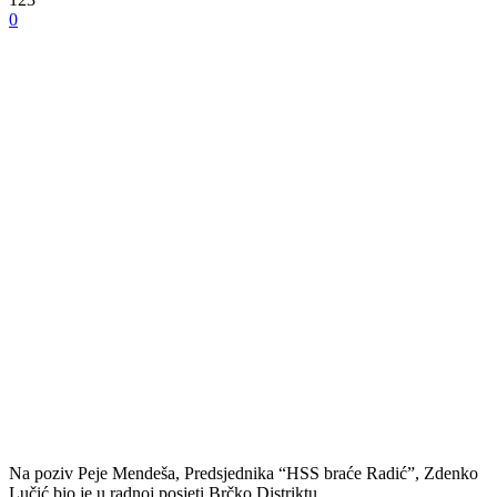
0
Na poziv Peje Mendeša, Predsjednika “HSS braće Radić”, Zdenko
Lučić bio je u radnoj posjeti Brčko Distriktu.