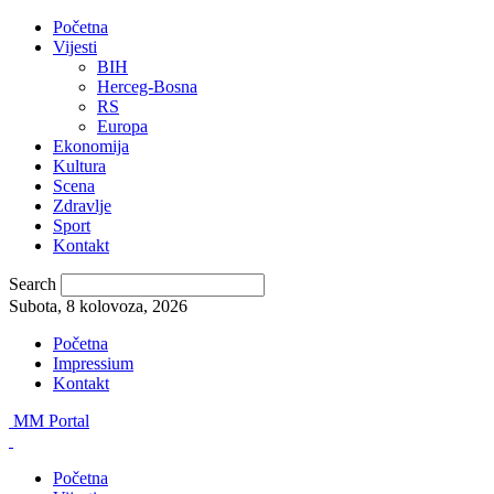
Početna
Vijesti
BIH
Herceg-Bosna
RS
Europa
Ekonomija
Kultura
Scena
Zdravlje
Sport
Kontakt
Search
Subota, 8 kolovoza, 2026
Početna
Impressium
Kontakt
MM Portal
Početna