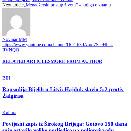
Next article
„Menadžerski pristup životu” – knjiga o znanju
Novinar MM
https://www.youtube.com/channel/UCGh3dA-uo7SaeHhla-
RVNQQ
RELATED ARTICLES
MORE FROM AUTHOR
BIH
Rapsodija Bijelih u Litvi: Hajduk slavio 5:2 protiv
Žalgirisa
Kultura
Povijesni zapis iz Širokog Brijega: Gotovo 150 dana
suše ostavilo velike posljedice na poljoprivredu