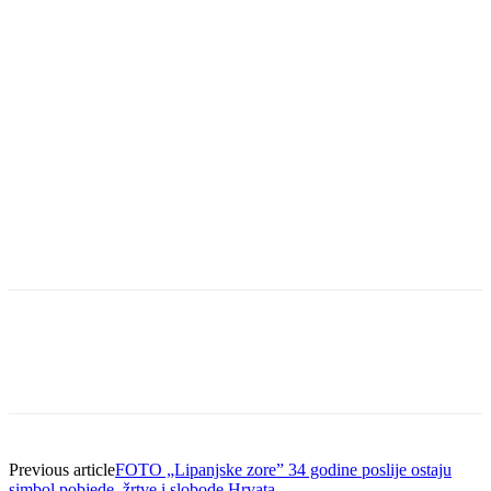
Previous article
FOTO „Lipanjske zore” 34 godine poslije ostaju
simbol pobjede, žrtve i slobode Hrvata