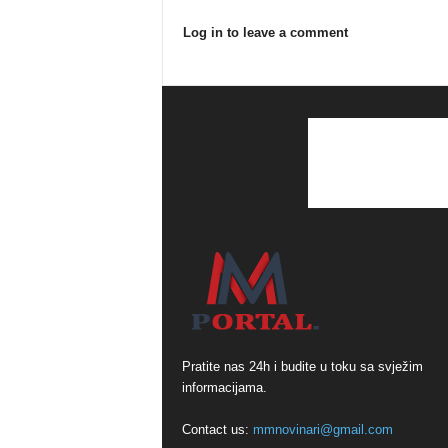
Log in to leave a comment
Pratite nas 24h i budite u toku sa svježim
informacijama.
Contact us:
mmnovinari@gmail.com