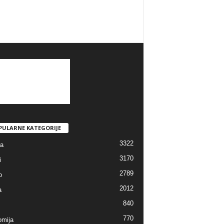
PULARNE KATEGORIJE
3322
ra
3170
i
2789
o
2012
a
840
770
mija