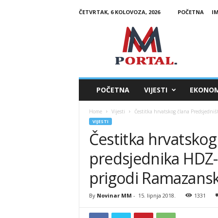
ČETVRTAK, 6 KOLOVOZA, 2026
POČETNA
I
M
M
P
o
r
t
a
POČETNA
VIJESTI
EKONOM
l
Home
Vijesti
Čestitka hrvatskog člana Predsjedniš
VIJESTI
Čestitka hrvatskog
predsjednika HDZ-
prigodi Ramazans
By
Novinar MM
-
15. lipnja 2018.
1331