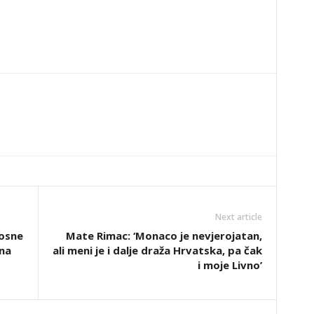
Next article
osne
Mate Rimac: ‘Monaco je nevjerojatan,
na
ali meni je i dalje draža Hrvatska, pa čak
i moje Livno’