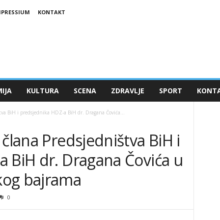
MPRESSIUM
KONTAKT
IJA
KULTURA
SCENA
ZDRAVLJE
SPORT
KONT
tva BiH i predsjednika HDZ-a BiH dr. Dragana Čovića...
 člana Predsjedništva BiH i
a BiH dr. Dragana Čovića u
kog bajrama
0