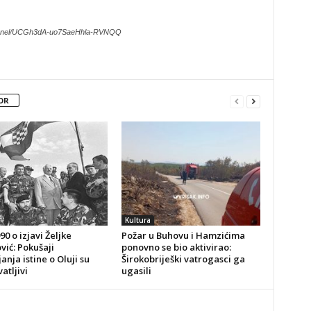
hannel/UCGh3dA-uo7SaeHhla-RVNQQ
OR
Kultura
0 o izjavi Željke
Požar u Buhovu i Hamzićima
vić: Pokušaji
ponovno se bio aktivirao:
anja istine o Oluji su
Širokobriješki vatrogasci ga
atljivi
ugasili