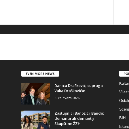
EVEN MORE NEWS
PO
Kultu
Danica Drašković, supruga
Vuka Draškovića:
Vijest
6. kolovoza 2026.
Ostal
Scen
Zastupnici Banožić i Bandić
demantirali demantij
BIH
Skupštine ŽZH
Ekono