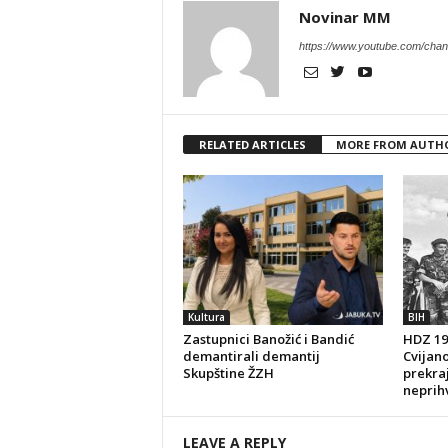
Novinar MM
https://www.youtube.com/c
RELATED ARTICLES
MORE FROM AUTH
Kultura
BIH
Zastupnici Banožić i Bandić
HDZ 199
demantirali demantij
Cvijano
Skupštine ŽZH
prekraj
neprihv
LEAVE A REPLY