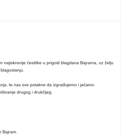
 najiskrenije čestitke u prigodi blagdana Bajrama, uz želju
 blagostanju.
nja, te nas sve potakne da izgrađujemo i jačamo
tivanje drugog i drukčijeg.
i Bajram.