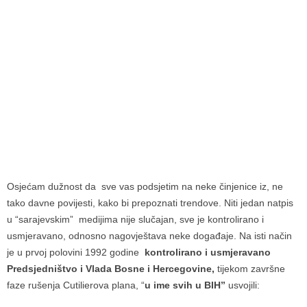
Osjećam dužnost da sve vas podsjetim na neke činjenice iz, ne
tako davne povijesti, kako bi prepoznati trendove. Niti jedan natpis
u “sarajevskim” medijima nije slučajan, sve je kontrolirano i
usmjeravano, odnosno nagovještava neke događaje. Na isti način
je u prvoj polovini 1992 godine
kontrolirano i usmjeravano
Predsjedništvo i Vlada Bosne i Hercegovine,
tijekom završne
faze rušenja Cutilierova plana, “
u ime svih u BIH”
usvojili: