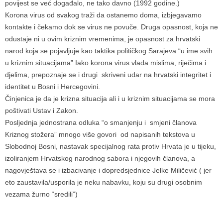
povijest se već događalo, ne tako davno (1992 godine.)
Korona virus od svakog traži da ostanemo doma, izbjegavamo
kontakte i čekamo dok se virus ne povuče. Druga opasnost, koja ne
odustaje ni u ovim kriznim vremenima, je opasnost za hrvatski
narod koja se pojavljuje kao taktika političkog Sarajeva “u ime svih
u kriznim situacijama” Iako korona virus vlada mislima, riječima i
djelima, prepoznaje se i drugi skriveni udar na hrvatski integritet i
identitet u Bosni i Hercegovini.
Činjenica je da je krizna situacija ali i u kriznim situacijama se mora
poštivati Ustav i Zakon.
Posljednja jednostrana odluka “o smanjenju i smjeni članova
Kriznog stožera” mnogo više govori od napisanih tekstova u
Slobodnoj Bosni, nastavak specijalnog rata protiv Hrvata je u tijeku,
izoliranjem Hrvatskog narodnog sabora i njegovih članova, a
nagovještava se i izbacivanje i dopredsjednice Jelke Miličević ( jer
eto zaustavila/usporila je neku nabavku, koju su drugi osobnim
vezama žurno “sredili”)