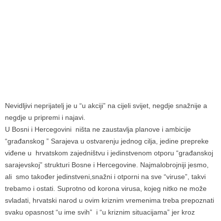
Nevidljivi neprijatelj je u “u akciji” na cijeli svijet, negdje snažnije a
negdje u pripremi i najavi.
U Bosni i Hercegovini ništa ne zaustavlja planove i ambicije
“građanskog ” Sarajeva u ostvarenju jednog cilja, jedine prepreke
viđene u hrvatskom zajedništvu i jedinstvenom otporu “građanskoj
sarajevskoj” strukturi Bosne i Hercegovine. Najmalobrojniji jesmo,
ali smo također jedinstveni,snažni i otporni na sve “viruse”, takvi
trebamo i ostati. Suprotno od korona virusa, kojeg nitko ne može
svladati, hrvatski narod u ovim kriznim vremenima treba prepoznati
svaku opasnost “u ime svih” i “u kriznim situacijama” jer kroz