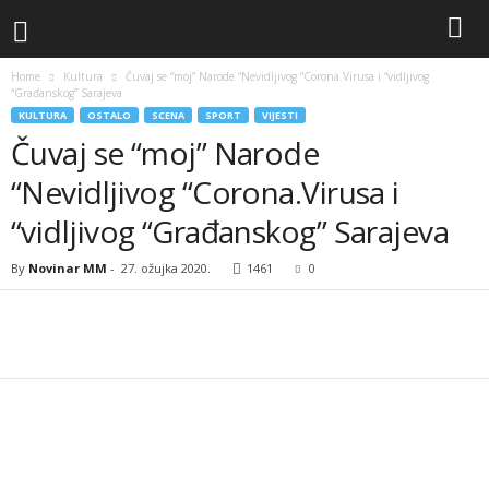
Home
Kultura
Čuvaj se “moj” Narode “Nevidljivog “Corona.Virusa i “vidljivog
“Građanskog” Sarajeva
KULTURA
OSTALO
SCENA
SPORT
VIJESTI
Čuvaj se “moj” Narode
“Nevidljivog “Corona.Virusa i
“vidljivog “Građanskog” Sarajeva
By
Novinar MM
-
27. ožujka 2020.
1461
0