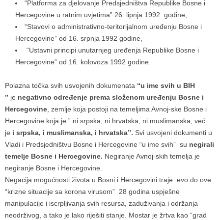
“Platforma za djelovanje Predsjedništva Republike Bosne i
Hercegovine u ratnim uvjetima” 26. lipnja 1992 godine,
“Stavovi o administrativno-teritorijalnom uređenju Bosne i
Hercegovine” od 16. srpnja 1992 godine,
“Ustavni principi unutarnjeg uređenja Republike Bosne i
Hercegovine” od 16. kolovoza 1992 godine.
Polazna točka svih usvojenih dokumenata
“u ime svih u BIH
”
je
negativno određenje prema složenom uređenju Bosne i
Hercegovine
, zemlje koja postoji na temeljima Avnoj-ske Bosne i
Hercegovine koja je ” ni srpska, ni hrvatska, ni muslimanska, već
je
i srpska, i muslimanska, i hrvatska”.
Svi usvojeni dokumenti u
Vladi i Predsjedništvu Bosne i Hercegovine “u ime svih” su
negirali
temelje Bosne i Hercegovine.
Negiranje Avnoj-skih temelja je
negiranje Bosne i Hercegovine.
Negacija mogućnosti života u Bosni i Hercegovini traje evo do ove
“krizne situacije sa korona virusom” 28 godina uspješne
manipulacije i iscrpljivanja svih resursa, zaduživanja i održanja
neodrživog, a tako je lako riješiti stanje. Mostar je žrtva kao “grad