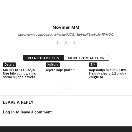
Novinar MM
https://www.youtube.com/channel/UCGh3dA-uo7SaeHhla-RVNQQ
RELATED ARTICLES
MORE FROM AUTHOR
Ostalo
Kultura
BIH
MATIĆI KOD ORAŠJA –
Dijete koje plače.”
Rapsodija Bijelih u Litvi:
Nije bilo vojnog cilja,
Hajduk slavio 5:2 protiv
samo slijepa osveta
Žalgirisa
LEAVE A REPLY
Log in to leave a comment