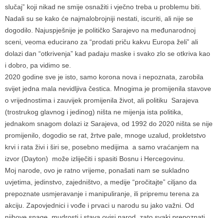
slučaj” koji nikad ne smije osnažiti i vječno treba u problemu biti.
Nadali su se kako će najmalobrojniji nestati, iscuriti, ali nije se
dogodilo. Najuspješnije je političko Sarajevo na međunarodnoj
sceni, veoma educirano za “prodati priču kakvu Europa želi” ali
dolazi dan “otkrivenja” kad padaju maske i svako zlo se otkriva kao
i dobro, pa vidimo se.
2020 godine sve je isto, samo korona nova i nepoznata, zarobila
svijet jedna mala nevidljiva čestica. Mnogima je promijenila stavove
o vrijednostima i zauvijek promijenila život, ali politiku Sarajeva
(trostrukog glavnog i jedinog) ništa ne mijenja ista politika,
jednakom snagom dolazi iz Sarajeva, od 1992 do 2020 ništa se nije
promijenilo, dogodio se rat, žrtve pale, mnoge uzalud, prokletstvo
krvi i rata živi i širi se, posebno medijima a samo vraćanjem na
izvor (Dayton) može izliječiti i spasiti Bosnu i Hercegovinu.
Moj narode, ovo je ratno vrijeme, ponašati nam se sukladno
uvjetima, jedinstvo, zajedništvo, a medije “pročitajte” ciljano da
prepoznate usmjeravanje i manipuliranje, ili pripremu terena za
akciju. Zapovjednici i vođe i prvaci u narodu su jako važni. Od
njihove snage, mudrosti i stava ovisi narod, zato svaki prepoznati