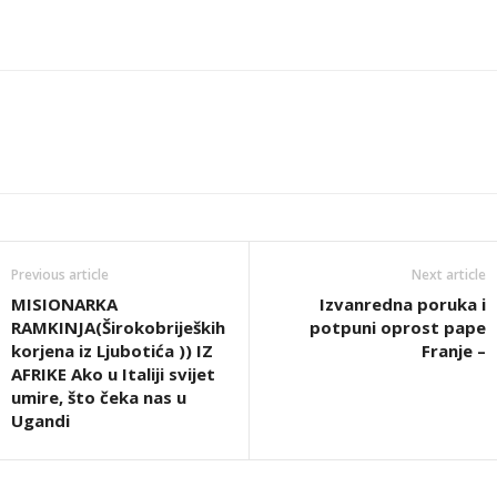
Previous article
Next article
MISIONARKA
Izvanredna poruka i
RAMKINJA(Širokobrijeških
potpuni oprost pape
korjena iz Ljubotića )) IZ
Franje –
AFRIKE Ako u Italiji svijet
umire, što čeka nas u
Ugandi