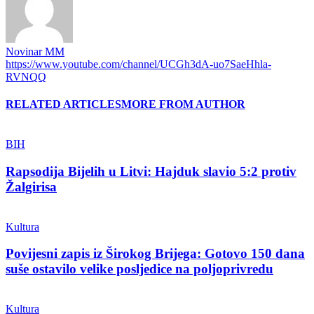
Novinar MM
https://www.youtube.com/channel/UCGh3dA-uo7SaeHhla-
RVNQQ
RELATED ARTICLES
MORE FROM AUTHOR
BIH
Rapsodija Bijelih u Litvi: Hajduk slavio 5:2 protiv
Žalgirisa
Kultura
Povijesni zapis iz Širokog Brijega: Gotovo 150 dana
suše ostavilo velike posljedice na poljoprivredu
Kultura