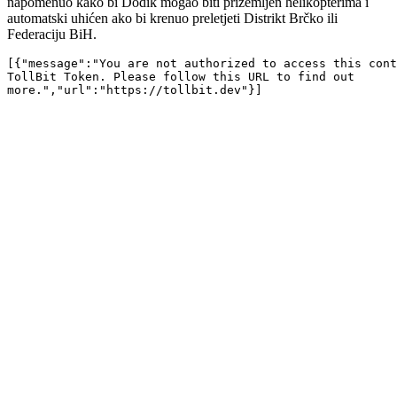
napomenuo kako bi Dodik mogao biti prizemljen helikopterima i
automatski uhićen ako bi krenuo preletjeti Distrikt Brčko ili
Federaciju BiH.