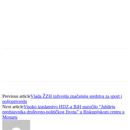
Previous article
Vlada ŽZH izdvojila značajnija sredstva za sport i
poljoprivredu
Next article
Visoko izaslanstvo HDZ-a BiH nazočilo “Jubileju
predstavnika društveno-političkog života” u Biskupijskom centru u
Mostaru