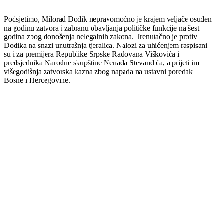
Podsjetimo, Milorad Dodik nepravomoćno je krajem veljače osuđen
na godinu zatvora i zabranu obavljanja političke funkcije na šest
godina zbog donošenja nelegalnih zakona. Trenutačno je protiv
Dodika na snazi unutrašnja tjeralica. Nalozi za uhićenjem raspisani
su i za premijera Republike Srpske Radovana Viškovića i
predsjednika Narodne skupštine Nenada Stevandića, a prijeti im
višegodišnja zatvorska kazna zbog napada na ustavni poredak
Bosne i Hercegovine.