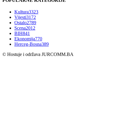
POPULARNE KATEGORIJE
Kultura
3323
Vijesti
3172
Ostalo
2789
Scena
2012
BIH
841
Ekonomija
770
Herceg-Bosna
389
© Hostuje i održava
JURCOMM.BA