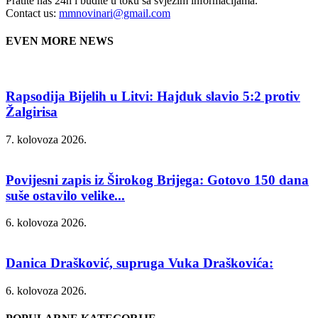
Pratite nas 24h i budite u toku sa svježim informacijama.
Contact us:
mmnovinari@gmail.com
EVEN MORE NEWS
Rapsodija Bijelih u Litvi: Hajduk slavio 5:2 protiv
Žalgirisa
7. kolovoza 2026.
Povijesni zapis iz Širokog Brijega: Gotovo 150 dana
suše ostavilo velike...
6. kolovoza 2026.
Danica Drašković, supruga Vuka Draškovića:
6. kolovoza 2026.