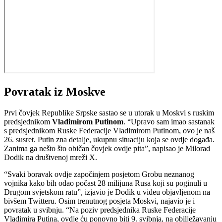
Povratak iz Moskve
Prvi čovjek Republike Srpske sastao se u utorak u Moskvi s ruskim
predsjednikom
Vladimirom Putinom
. “Upravo sam imao sastanak
s predsjednikom Ruske Federacije Vladimirom Putinom, ovo je naš
26. susret. Putin zna detalje, ukupnu situaciju koja se ovdje događa.
Zanima ga nešto što običan čovjek ovdje pita”, napisao je Milorad
Dodik na društvenoj mreži X.
“Svaki boravak ovdje započinjem posjetom Grobu neznanog
vojnika kako bih odao počast 28 milijuna Rusa koji su poginuli u
Drugom svjetskom ratu”, izjavio je Dodik u videu objavljenom na
bivšem Twitteru. Osim trenutnog posjeta Moskvi, najavio je i
povratak u svibnju. “Na poziv predsjednika Ruske Federacije
Vladimira Putina, ovdje ću ponovno biti 9. svibnja, na obilježavanju