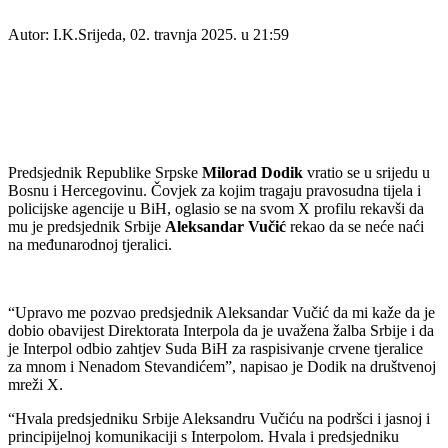
Autor: I.K.
Srijeda, 02. travnja 2025. u 21:59
Predsjednik Republike Srpske
Milorad Dodik
vratio se u srijedu u
Bosnu i Hercegovinu. Čovjek za kojim tragaju pravosudna tijela i
policijske agencije u BiH, oglasio se na svom X profilu rekavši da
mu je predsjednik Srbije
Aleksandar Vučić
rekao da se neće naći
na međunarodnoj tjeralici.
“Upravo me pozvao predsjednik Aleksandar Vučić da mi kaže da je
dobio obavijest Direktorata Interpola da je uvažena žalba Srbije i da
je Interpol odbio zahtjev Suda BiH za raspisivanje crvene tjeralice
za mnom i Nenadom Stevandićem”, napisao je Dodik na društvenoj
mreži X.
“Hvala predsjedniku Srbije Aleksandru Vučiću na podršci i jasnoj i
principijelnoj komunikaciji s Interpolom. Hvala i predsjedniku