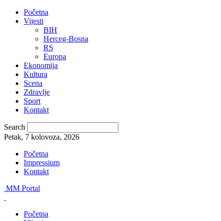
Početna
Vijesti
BIH
Herceg-Bosna
RS
Europa
Ekonomija
Kultura
Scena
Zdravlje
Sport
Kontakt
Search
Petak, 7 kolovoza, 2026
Početna
Impressium
Kontakt
MM Portal
Početna