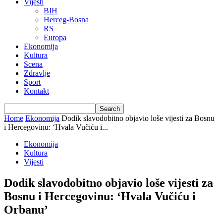
Vijesti
BIH
Herceg-Bosna
RS
Europa
Ekonomija
Kultura
Scena
Zdravlje
Sport
Kontakt
Home
Ekonomija
Dodik slavodobitno objavio loše vijesti za Bosnu
i Hercegovinu: ‘Hvala Vučiću i...
Ekonomija
Kultura
Vijesti
Dodik slavodobitno objavio loše vijesti za
Bosnu i Hercegovinu: ‘Hvala Vučiću i
Orbanu’