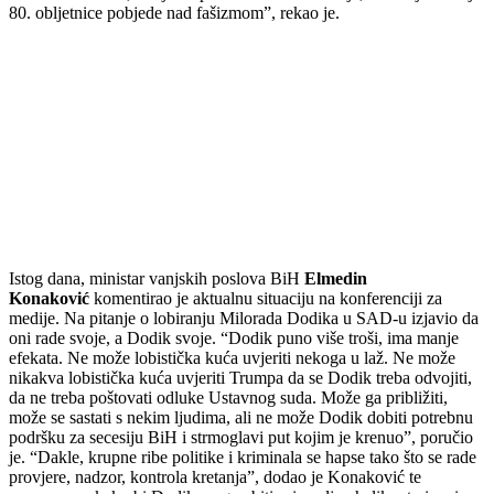
80. obljetnice pobjede nad fašizmom”, rekao je.
Istog dana, ministar vanjskih poslova BiH
Elmedin
Konaković
komentirao je aktualnu situaciju na konferenciji za
medije. Na pitanje o lobiranju Milorada Dodika u SAD-u izjavio da
oni rade svoje, a Dodik svoje. “Dodik puno više troši, ima manje
efekata. Ne može lobistička kuća uvjeriti nekoga u laž. Ne može
nikakva lobistička kuća uvjeriti Trumpa da se Dodik treba odvojiti,
da ne treba poštovati odluke Ustavnog suda. Može ga približiti,
može se sastati s nekim ljudima, ali ne može Dodik dobiti potrebnu
podršku za secesiju BiH i strmoglavi put kojim je krenuo”, poručio
je. “Dakle, krupne ribe politike i kriminala se hapse tako što se rade
provjere, nadzor, kontrola kretanja”, dodao je Konaković te