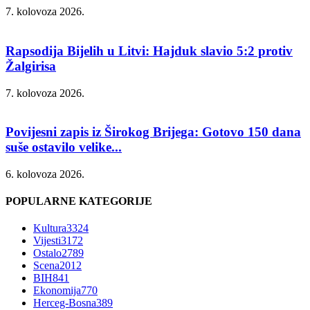
7. kolovoza 2026.
Rapsodija Bijelih u Litvi: Hajduk slavio 5:2 protiv
Žalgirisa
7. kolovoza 2026.
Povijesni zapis iz Širokog Brijega: Gotovo 150 dana
suše ostavilo velike...
6. kolovoza 2026.
POPULARNE KATEGORIJE
Kultura
3324
Vijesti
3172
Ostalo
2789
Scena
2012
BIH
841
Ekonomija
770
Herceg-Bosna
389