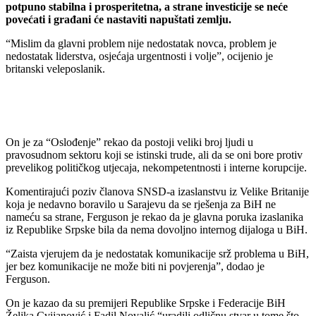
potpuno stabilna i prosperitetna, a strane investicije se neće
povećati i građani će nastaviti napuštati zemlju.
“Mislim da glavni problem nije nedostatak novca, problem je
nedostatak liderstva, osjećaja urgentnosti i volje”, ocijenio je
britanski veleposlanik.
On je za “Oslođenje” rekao da postoji veliki broj ljudi u
pravosudnom sektoru koji se istinski trude, ali da se oni bore protiv
prevelikog političkog utjecaja, nekompetentnosti i interne korupcije.
Komentirajući poziv članova SNSD-a izaslanstvu iz Velike Britanije
koja je nedavno boravilo u Sarajevu da se rješenja za BiH ne
nameću sa strane, Ferguson je rekao da je glavna poruka izaslanika
iz Republike Srpske bila da nema dovoljno internog dijaloga u BiH.
“Zaista vjerujem da je nedostatak komunikacije srž problema u BiH,
jer bez komunikacije ne može biti ni povjerenja”, dodao je
Ferguson.
On je kazao da su premijeri Republike Srpske i Federacije BiH
Željka Cvijanović i Fadil Novalić “uradili odličnu stvar u tome što