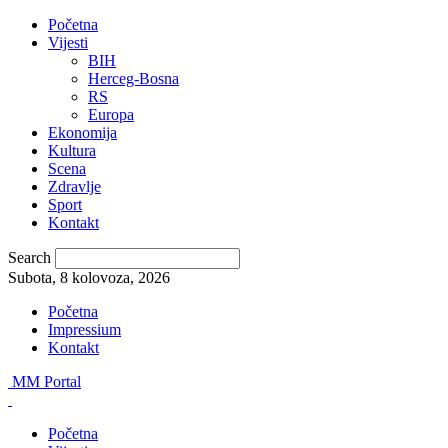
Početna
Vijesti
BIH
Herceg-Bosna
RS
Europa
Ekonomija
Kultura
Scena
Zdravlje
Sport
Kontakt
Search
Subota, 8 kolovoza, 2026
Početna
Impressium
Kontakt
MM Portal
Početna