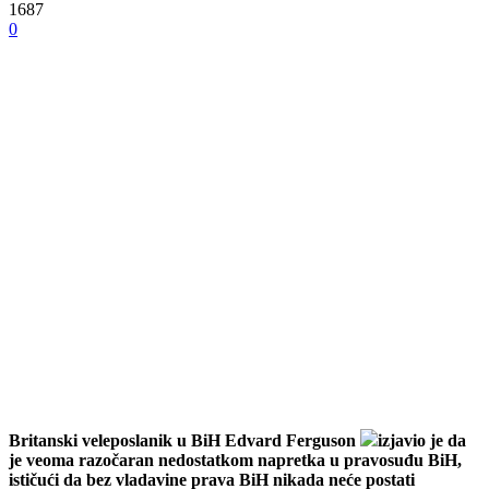
1687
0
Britanski veleposlanik u BiH Edvard Ferguson
izjavio je da
je veoma razočaran nedostatkom napretka u pravosuđu BiH,
ističući da bez vladavine prava BiH nikada neće postati