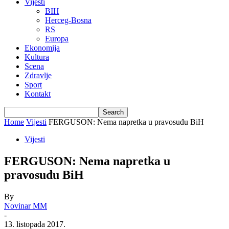
Vijesti
BIH
Herceg-Bosna
RS
Europa
Ekonomija
Kultura
Scena
Zdravlje
Sport
Kontakt
Home
Vijesti
FERGUSON: Nema napretka u pravosuđu BiH
Vijesti
FERGUSON: Nema napretka u
pravosuđu BiH
By
Novinar MM
-
13. listopada 2017.