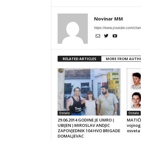
Novinar MM
https://www.youtube.com/c
RELATED ARTICLES
MORE FROM AUTH
Ostalo
Ostalo
29.06.2014 GODINE JE UMRO (
MATIĆI
UBIJEN ) MIROSLAV ANDJIC
vojnog 
ZAPOVJEDNIK 104 HVO BRIGADE
osveta
DOMALJEVAC