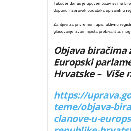
Također danas je upućen poziv svima birač
dopunu i ispravak podataka upisanih u reg
Zahtjevi za privremeni upis, aktivnu regist
glasovanje izvan mjesta prebivališta, mogu
Objava biračima z
Europski parlame
Hrvatske – Više n
https://uprava.go
teme/objava-bira
clanove-u-europs
republike-hrvats