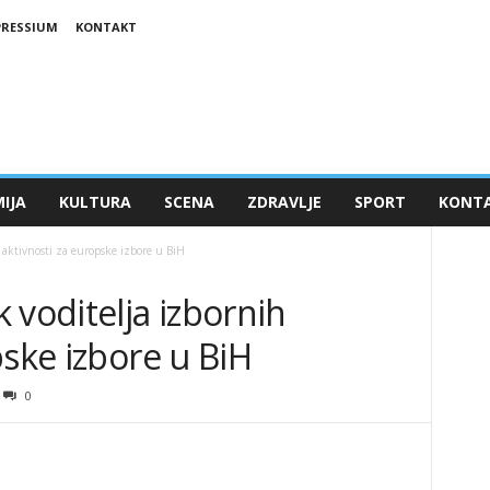
PRESSIUM
KONTAKT
IJA
KULTURA
SCENA
ZDRAVLJE
SPORT
KONT
aktivnosti za europske izbore u BiH
 voditelja izbornih
pske izbore u BiH
0