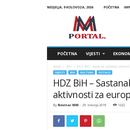
NEDJELJA, 9 KOLOVOZA, 2026
POČETNA
IM
M
M
P
o
r
t
a
POČETNA
VIJESTI
EKONOM
l
Home
BIH
HDZ BiH – Sastanak voditelja izbornih 
VIJESTI
BIH
KULTURA
OSTALO
HDZ BiH – Sastanak
aktivnosti za euro
By
Novinar MM
-
29. travnja 2019.
1322