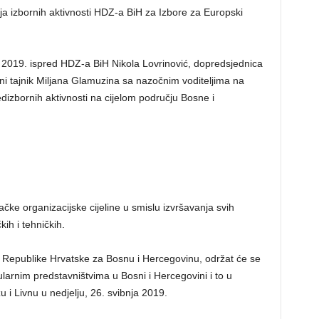
ja izbornih aktivnosti HDZ-a BiH za Izbore za Europski
 2019. ispred HDZ-a BiH Nikola Lovrinović, dopredsjednica
vni tajnik Miljana Glamuzina sa nazočnim voditeljima na
dizbornih aktivnosti na cijelom području Bosne i
ke organizacijske cijeline u smislu izvršavanja svih
ih i tehničkih.
z Republike Hrvatske za Bosnu i Hercegovinu, održat će se
arnim predstavništvima u Bosni i Hercegovini i to u
u i Livnu u nedjelju, 26. svibnja 2019.