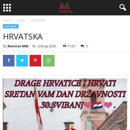
Home
Ostalo
HRVATSKA
OSTALO
HRVATSKA
By
Novinar MM
-
30. svibnja 2020.
1133
0