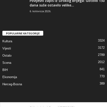
Povijesni zapis iz Širokog Brijega: Gotovo 150
dana suše ostavilo velike...
6. kolovoza 2026.
POPULARNE KATEGORIJE
3324
Kultura
3172
Vijesti
2789
Ostalo
2012
Scena
841
BIH
770
Ekonomija
389
Herceg-Bosna