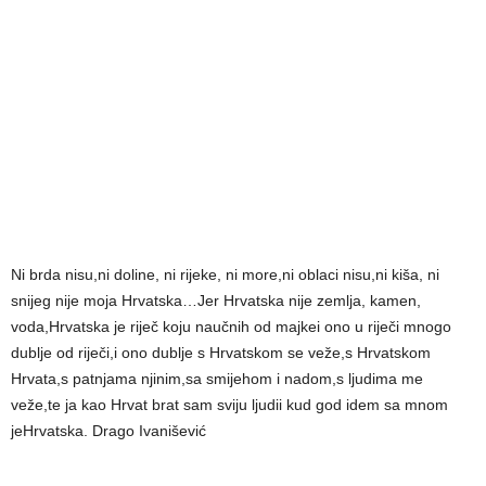
Ni brda nisu,ni doline, ni rijeke, ni more,ni oblaci nisu,ni kiša, ni
snijeg nije moja Hrvatska…Jer Hrvatska nije zemlja, kamen,
voda,Hrvatska je riječ koju naučnih od majkei ono u riječi mnogo
dublje od riječi,i ono dublje s Hrvatskom se veže,s Hrvatskom
Hrvata,s patnjama njinim,sa smijehom i nadom,s ljudima me
veže,te ja kao Hrvat brat sam sviju ljudii kud god idem sa mnom
jeHrvatska. Drago Ivanišević