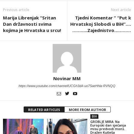
Previous article
Next article
Marija Librenjak “Sritan
Tjedni Komentar ” “Put k
Dan državnosti svima
Hrvatskoj Slobodi u BiH”….
kojima je Hrvatska u srcu!
………..Zajednistvo…………
Novinar MM
https://www.youtube.com/channel/UCGh3dA-uo7SaeHhla-RVNQQ
RELATED ARTICLES
MORE FROM AUTHOR
BIH
GROBLJE MIRA: Na
Europski dan sjećanja
misu predvodi mons.
Dražen Kutleša