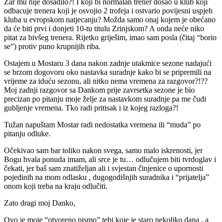
Zar mu nije dosadilo?! I koji bi normalan trener došao u klub koji
odbacuje trenera koji je osvojio 2 trofeja i ostvario povijesni uspjeh
kluba u evropskom natjecanju? Možda samo onaj kojem je obećano
da će biti prvi i donjeti 10-tu titulu Zrinjskom? A onda neće niko
pitat za bivšeg trenera. Rijetko griješim, imao sam posla (čitaj “borio
se”) protiv puno krupnijih riba.
Ostajem u Mostaru 3 dana nakon zadnje utakmice sezone nadajući
se brzom dogovoru oko nastavka suradnje kako bi se pripremili na
vrijeme za iduću sezonu, ali nitko nema vremena za razgovor?!??
Moj zadnji razgovor sa Dankom prije zavrsetka sezone je bio
precizan po pitanju moje želje za nastavkom suradnje pa me čudi
gubljenje vremena. Tko radi pritisak i iz kojeg razloga?!
Tužan napuštam Mostar radi nedostatka vremena ili “muda” po
pitanju odluke.
Očekivao sam bar toliko nakon svega, samo malo iskrenosti, jer
Bogu hvala ponuda imam, ali srce je tu… odlučujem biti tvrdoglav i
čekati, jer baš sam znatiželjan ali i svjestan činjenice o upornosti
pojedinih na mom odlasku , dugogodišnjih suradnika i “prijatelja”
onom koji treba na kraju odlučiti.
Zato dragi moj Danko,
Ovo je moje “otvoreno pismo” tebi koje je staro nekoliko dana , a