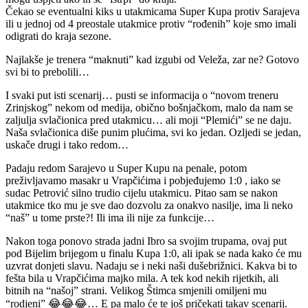
Čekao se eventualni kiks u utakmicama Super Kupa protiv Sarajeva
ili u jednoj od 4 preostale utakmice protiv “rođenih” koje smo imali
odigrati do kraja sezone.
Najlakše je trenera “maknuti” kad izgubi od Veleža, zar ne? Gotovo
svi bi to prebolili…
I svaki put isti scenarij… pusti se informacija o “novom treneru
Zrinjskog” nekom od medija, obično bošnjačkom, malo da nam se
zaljulja svlačionica pred utakmicu… ali moji “Plemići” se ne daju.
Naša svlačionica diše punim plućima, svi ko jedan. Ozljedi se jedan,
uskače drugi i tako redom…
Padaju redom Sarajevo u Super Kupu na penale, potom
preživljavamo masakr u Vrapčićima i pobjeđujemo 1:0 , iako se
sudac Petrović silno trudio cijelu utakmicu. Pitao sam se nakon
utakmice tko mu je sve dao dozvolu za onakvo nasilje, ima li neko
“naš” u tome prste?! Ili ima ili nije za funkcije…
Nakon toga ponovo strada jadni Ibro sa svojim trupama, ovaj put
pod Bijelim brijegom u finalu Kupa 1:0, ali ipak se nada kako će mu
uzvrat donjeti slavu. Nadaju se i neki naši dušebrižnici. Kakva bi to
fešta bila u Vrapčićima majko mila. A tek kod nekih rijetkih, ali
bitnih na “našoj” strani. Velikog Štimca smjenili omiljeni mu
“rodjeni” 😂😂😂… E pa malo će te još pričekati takav scenarij.