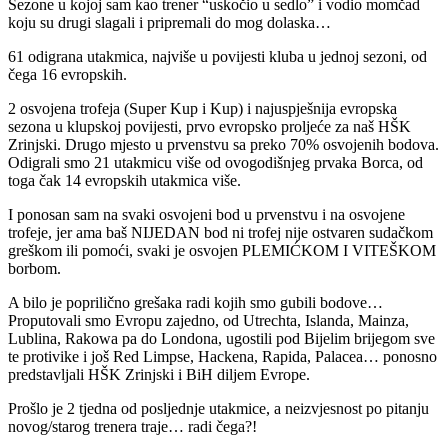
Sezone u kojoj sam kao trener “uskočio u sedlo” i vodio momčad
koju su drugi slagali i pripremali do mog dolaska…
61 odigrana utakmica, najviše u povijesti kluba u jednoj sezoni, od
čega 16 evropskih.
2 osvojena trofeja (Super Kup i Kup) i najuspješnija evropska
sezona u klupskoj povijesti, prvo evropsko proljeće za naš HŠK
Zrinjski. Drugo mjesto u prvenstvu sa preko 70% osvojenih bodova.
Odigrali smo 21 utakmicu više od ovogodišnjeg prvaka Borca, od
toga čak 14 evropskih utakmica više.
I ponosan sam na svaki osvojeni bod u prvenstvu i na osvojene
trofeje, jer ama baš NIJEDAN bod ni trofej nije ostvaren sudačkom
greškom ili pomoći, svaki je osvojen PLEMIĆKOM I VITEŠKOM
borbom.
A bilo je poprilično grešaka radi kojih smo gubili bodove…
Proputovali smo Evropu zajedno, od Utrechta, Islanda, Mainza,
Lublina, Rakowa pa do Londona, ugostili pod Bijelim brijegom sve
te protivike i još Red Limpse, Hackena, Rapida, Palacea… ponosno
predstavljali HŠK Zrinjski i BiH diljem Evrope.
Prošlo je 2 tjedna od posljednje utakmice, a neizvjesnost po pitanju
novog/starog trenera traje… radi čega?!