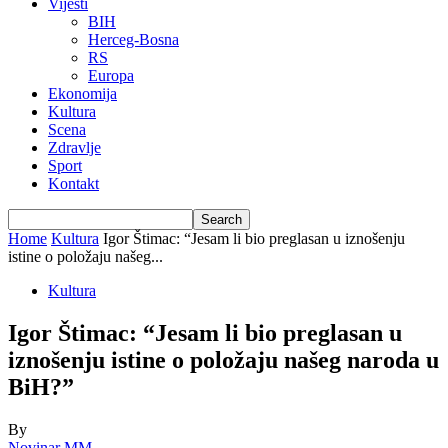
Vijesti
BIH
Herceg-Bosna
RS
Europa
Ekonomija
Kultura
Scena
Zdravlje
Sport
Kontakt
Home
Kultura
Igor Štimac: “Jesam li bio preglasan u iznošenju
istine o položaju našeg...
Kultura
Igor Štimac: “Jesam li bio preglasan u
iznošenju istine o položaju našeg naroda u
BiH?”
By
Novinar MM