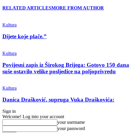
RELATED ARTICLES
MORE FROM AUTHOR
Kultura
Dijete koje plače.”
Kultura
Povijesni zapis iz Širokog Brijega: Gotovo 150 dana
suše ostavilo velike posljedice na poljoprivredu
Kultura
Danica Drašković, supruga Vuka Draškovića:
Sign in
Welcome! Log into your account
your username
your password