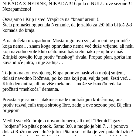
NIKADA ZINEDINE, NIKADA!!! 6 puta u NULU ove sezone!!!
Nezapamćeno!
Osvajamo i Kup usred Vrapčića na “knauf areni”!!
Šteta promašenog penala Nemanje, da je zabio za 2:0 bilo bi još 2-3
komada do kraja.
A na dočeku u zapadnom Mostaru gotovo svi, ali meni ne promiče
koga nema… znam koga opravdano nema već duže vrijeme, ali neki
koji navodno vole klub očito nisu baš sretni iako je njihov i naš
Zrinjski osvojio Kup protiv “mrskog” rivala. Propao plan, gorka im
kava iduće jutro, i nije zadnja…
To jutro nakon osvojenog Kupa ponovo naslovi o mojoj smjeni,
dolazi navodno Rožman, po ko zna koji put, valjda peti, šesti već…
Klub demantira, ali previše mekano… može se između redaka
pročitati “mehkoća” demanta.
Preostala je samo 1 utakmica nade unutrašnjim kritičarima, ona
protiv razvaljenih trupa sirotog Ibre, zadnja ove sezone pod Bijelim
brijegom.
Mediji sve više bruje o novom treneru, ali moji “Plemići” gaze
“rodjene” ko plitak potok. Samo 3:0, a moglo je biti 7… i ponovo
dolazi Rožman već iduće jutro. Pitam se koliko je već puta dolazio ?