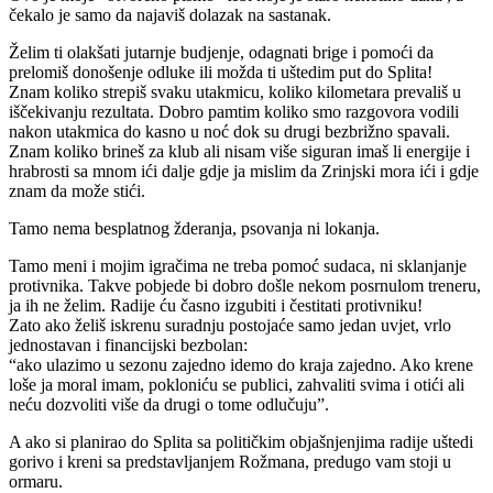
čekalo je samo da najaviš dolazak na sastanak.
Želim ti olakšati jutarnje budjenje, odagnati brige i pomoći da
prelomiš donošenje odluke ili možda ti uštedim put do Splita!
Znam koliko strepiš svaku utakmicu, koliko kilometara prevališ u
iščekivanju rezultata. Dobro pamtim koliko smo razgovora vodili
nakon utakmica do kasno u noć dok su drugi bezbrižno spavali.
Znam koliko brineš za klub ali nisam više siguran imaš li energije i
hrabrosti sa mnom ići dalje gdje ja mislim da Zrinjski mora ići i gdje
znam da može stići.
Tamo nema besplatnog žderanja, psovanja ni lokanja.
Tamo meni i mojim igračima ne treba pomoć sudaca, ni sklanjanje
protivnika. Takve pobjede bi dobro došle nekom posrnulom treneru,
ja ih ne želim. Radije ću časno izgubiti i čestitati protivniku!
Zato ako želiš iskrenu suradnju postojaće samo jedan uvjet, vrlo
jednostavan i financijski bezbolan:
“ako ulazimo u sezonu zajedno idemo do kraja zajedno. Ako krene
loše ja moral imam, pokloniću se publici, zahvaliti svima i otići ali
neću dozvoliti više da drugi o tome odlučuju”.
A ako si planirao do Splita sa političkim objašnjenjima radije uštedi
gorivo i kreni sa predstavljanjem Rožmana, predugo vam stoji u
ormaru.