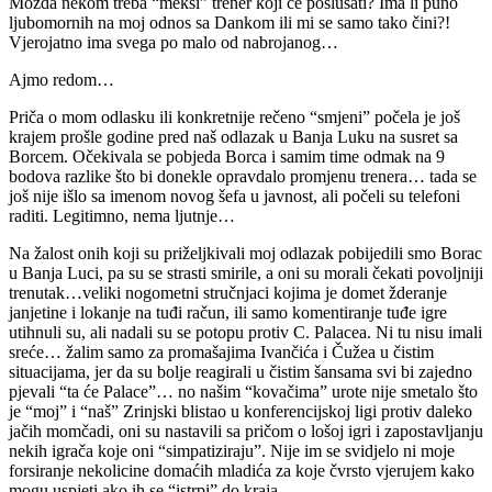
Možda nekom treba “mekši” trener koji će poslušati? Ima li puno
ljubomornih na moj odnos sa Dankom ili mi se samo tako čini?!
Vjerojatno ima svega po malo od nabrojanog…
Ajmo redom…
Priča o mom odlasku ili konkretnije rečeno “smjeni” počela je još
krajem prošle godine pred naš odlazak u Banja Luku na susret sa
Borcem. Očekivala se pobjeda Borca i samim time odmak na 9
bodova razlike što bi donekle opravdalo promjenu trenera… tada se
još nije išlo sa imenom novog šefa u javnost, ali počeli su telefoni
raditi. Legitimno, nema ljutnje…
Na žalost onih koji su priželjkivali moj odlazak pobijedili smo Borac
u Banja Luci, pa su se strasti smirile, a oni su morali čekati povoljniji
trenutak…veliki nogometni stručnjaci kojima je domet žderanje
janjetine i lokanje na tuđi račun, ili samo komentiranje tuđe igre
utihnuli su, ali nadali su se potopu protiv C. Palacea. Ni tu nisu imali
sreće… žalim samo za promašajima Ivančića i Čužea u čistim
situacijama, jer da su bolje reagirali u čistim šansama svi bi zajedno
pjevali “ta će Palace”… no našim “kovačima” urote nije smetalo što
je “moj” i “naš” Zrinjski blistao u konferencijskoj ligi protiv daleko
jačih momčadi, oni su nastavili sa pričom o lošoj igri i zapostavljanju
nekih igrača koje oni “simpatiziraju”. Nije im se svidjelo ni moje
forsiranje nekolicine domaćih mladića za koje čvrsto vjerujem kako
mogu uspjeti ako ih se “istrpi” do kraja.