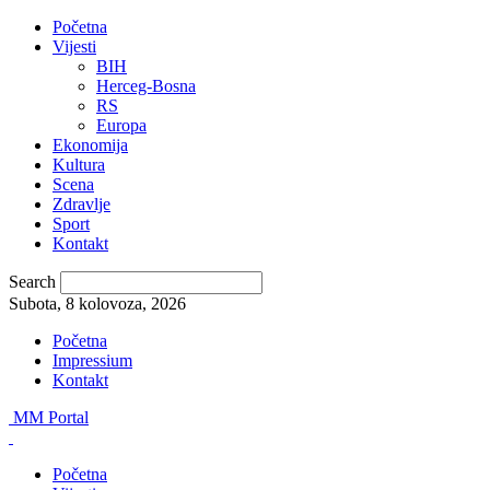
Početna
Vijesti
BIH
Herceg-Bosna
RS
Europa
Ekonomija
Kultura
Scena
Zdravlje
Sport
Kontakt
Search
Subota, 8 kolovoza, 2026
Početna
Impressium
Kontakt
MM Portal
Početna