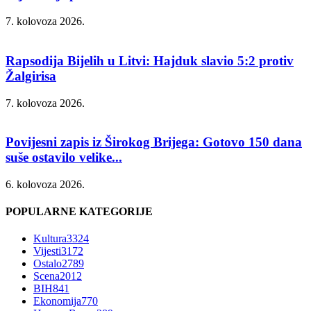
7. kolovoza 2026.
Rapsodija Bijelih u Litvi: Hajduk slavio 5:2 protiv
Žalgirisa
7. kolovoza 2026.
Povijesni zapis iz Širokog Brijega: Gotovo 150 dana
suše ostavilo velike...
6. kolovoza 2026.
POPULARNE KATEGORIJE
Kultura
3324
Vijesti
3172
Ostalo
2789
Scena
2012
BIH
841
Ekonomija
770