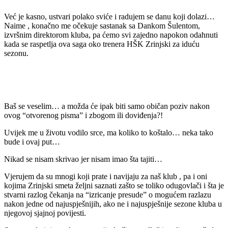
Već je kasno, ustvari polako sviće i radujem se danu koji dolazi…
Naime , konačno me očekuje sastanak sa Dankom Šulentom,
izvršnim direktorom kluba, pa ćemo svi zajedno napokon odahnuti
kada se raspetlja ova saga oko trenera HŠK Zrinjski za iduću
sezonu.
Baš se veselim… a možda će ipak biti samo običan poziv nakon
ovog “otvorenog pisma” i zbogom ili doviđenja?!
Uvijek me u životu vodilo srce, ma koliko to koštalo… neka tako
bude i ovaj put…
Nikad se nisam skrivao jer nisam imao šta tajiti…
Vjerujem da su mnogi koji prate i navijaju za naš klub , pa i oni
kojima Zrinjski smeta željni saznati zašto se toliko odugovlači i šta je
stvarni razlog čekanja na “izricanje presude” o mogućem razlazu
nakon jedne od najuspješnijih, ako ne i najuspješnije sezone kluba u
njegovoj sjajnoj povijesti.