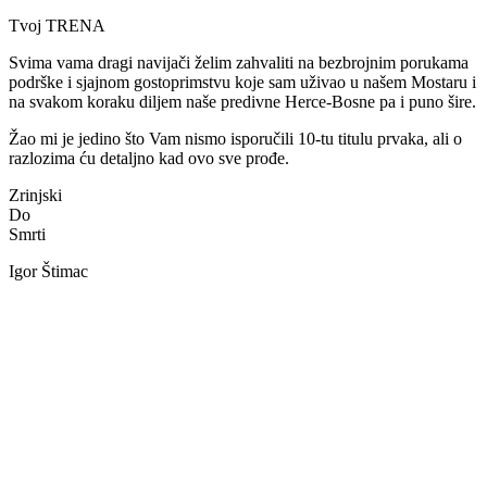
Tvoj TRENA
Svima vama dragi navijači želim zahvaliti na bezbrojnim porukama
podrške i sjajnom gostoprimstvu koje sam uživao u našem Mostaru i
na svakom koraku diljem naše predivne Herce-Bosne pa i puno šire.
Žao mi je jedino što Vam nismo isporučili 10-tu titulu prvaka, ali o
razlozima ću detaljno kad ovo sve prođe.
Zrinjski
Do
Smrti
Igor Štimac