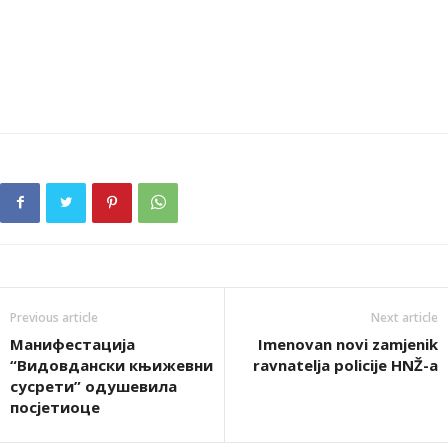
Previous article
Next article
Манифестација
Imenovan novi zamjenik
“Видовдански књижевни
ravnatelja policije HNŽ-a
сусрети” одушевила
посјетиоце