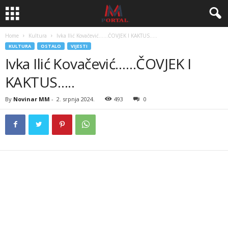
Home
Kultura
Ivka Ilić Kovačević……ČOVJEK I KAKTUS…..
KULTURA
OSTALO
VIJESTI
Ivka Ilić Kovačević……ČOVJEK I
KAKTUS…..
By
Novinar MM
-
2. srpnja 2024.
493
0