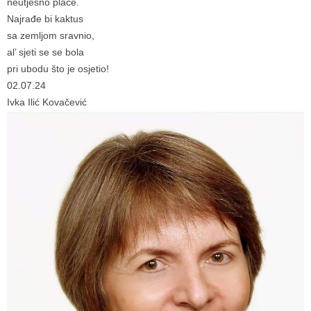
neutješno plače.
Najrađe bi kaktus
sa zemljom sravnio,
al’ sjeti se se bola
pri ubodu što je osjetio!
02.07.24
Ivka Ilić Kovačević