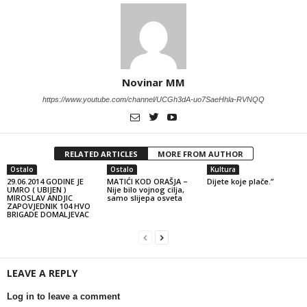
Novinar MM
https://www.youtube.com/channel/UCGh3dA-uo7SaeHhla-RVNQQ
RELATED ARTICLES
MORE FROM AUTHOR
Ostalo
Ostalo
Kultura
29.06.2014 GODINE JE
MATIĆI KOD ORAŠJA –
Dijete koje plače.”
UMRO ( UBIJEN )
Nije bilo vojnog cilja,
MIROSLAV ANDJIC
samo slijepa osveta
ZAPOVJEDNIK 104 HVO
BRIGADE DOMALJEVAC
LEAVE A REPLY
Log in to leave a comment