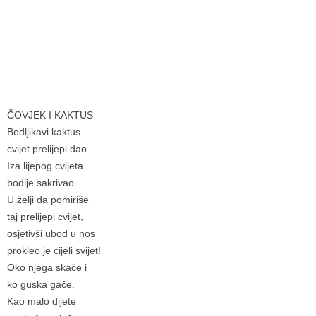
ČOVJEK I KAKTUS
Bodljikavi kaktus
cvijet prelijepi dao.
Iza lijepog cvijeta
bodlje sakrivao.
U želji da pomiriše
taj prelijepi cvijet,
osjetivši ubod u nos
prokleo je cijeli svijet!
Oko njega skače i
ko guska gače.
Kao malo dijete