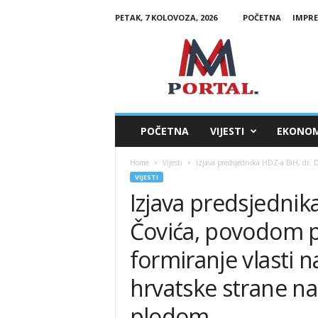
PETAK, 7 KOLOVOZA, 2026
POČETNA
IMPR
M
M
P
o
r
t
a
POČETNA
VIJESTI
EKONOM
l
Home
Vijesti
Izjava predsjednika HDZ-a BiH, dr. D
VIJESTI
Izjava predsjednik
Čovića, povodom po
formiranje vlasti na
hrvatske strane n
plodom