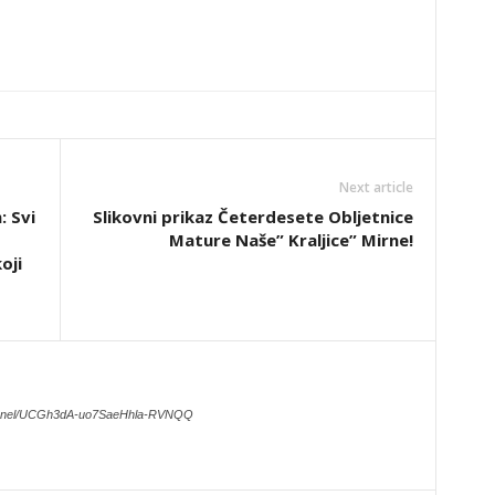
Next article
: Svi
Slikovni prikaz Četerdesete Obljetnice
Mature Naše” Kraljice” Mirne!
oji
hannel/UCGh3dA-uo7SaeHhla-RVNQQ