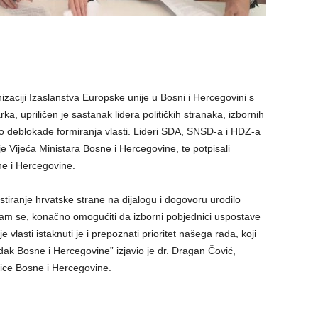
aciji Izaslanstva Europske unije u Bosni i Hercegovini s
, upriličen je sastanak lidera političkih stranaka, izbornih
o deblokade formiranja vlasti. Lideri SDA, SNSD-a i HDZ-a
e Vijeća Ministara Bosne i Hercegovine, te potpisali
sne i Hercegovine.
stiranje hrvatske strane na dijalogu i dogovoru urodilo
dam se, konačno omogućiti da izborni pobjednici uspostave
vlasti istaknuti je i prepoznati prioritet našega rada, koji
edak Bosne i Hercegovine” izjavio je dr. Dragan Čović,
ice Bosne i Hercegovine.