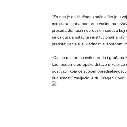
”Za nas je od ključnog značaja što je u z
ministara i parlamentarne većine na držav
presuda domaćih i europskih sudova koji 
se osigurala ustavna i institucionalna rav
predstavljanje u sukladnosti s izbornom vo
”Ovo je u interesu svih naroda i građana 
kao moderne europske države u kojoj će s
poštivati i koja će svojom opredijeljenošć
budućnosti” zaključio je dr. Dragan Čović.