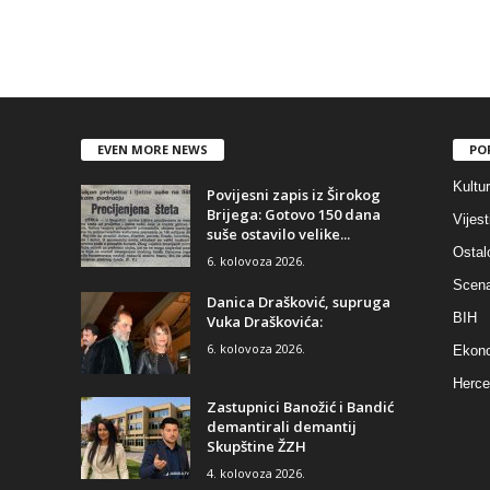
EVEN MORE NEWS
PO
Kultu
Povijesni zapis iz Širokog
Brijega: Gotovo 150 dana
Vijest
suše ostavilo velike...
Ostal
6. kolovoza 2026.
Scen
Danica Drašković, supruga
BIH
Vuka Draškovića:
6. kolovoza 2026.
Ekono
Herce
Zastupnici Banožić i Bandić
demantirali demantij
Skupštine ŽZH
4. kolovoza 2026.