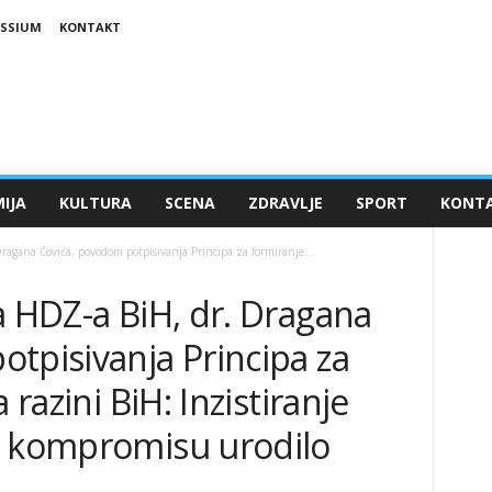
ESSIUM
KONTAKT
IJA
KULTURA
SCENA
ZDRAVLJE
SPORT
KONT
ragana Čovića, povodom potpisivanja Principa za formiranje...
a HDZ-a BiH, dr. Dragana
tpisivanja Principa za
 razini BiH: Inzistiranje
a kompromisu urodilo