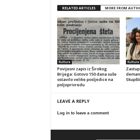
RELATED ARTICLES
MORE FROM AUTH
Kultura
Kultura
Povijesni zapis iz Širokog
Zastupn
Brijega: Gotovo 150 dana suše
demant
ostavilo velike posljedice na
Skupšt
poljoprivredu
LEAVE A REPLY
Log in to leave a comment