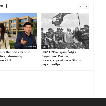
OR
BIH
ici Banožić i Bandić
HDZ 1990 o izjavi Željke
irali demantij
Cvijanović: Pokušaji
ine ŽZH
prekrajanja istine o Oluji su
neprihvatljivi