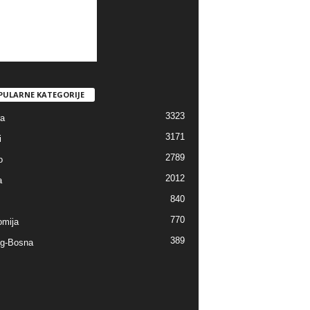
PULARNE KATEGORIJE
3323
ra
3171
i
2789
o
2012
a
840
770
mija
389
g-Bosna