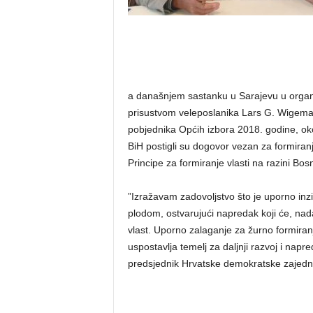
a današnjem sastanku u Sarajevu u organiz
prisustvom veleposlanika Lars G. Wigemarka
pobjednika Općih izbora 2018. godine, ok
BiH postigli su dogovor vezan za formiranj
Principe za formiranje vlasti na razini Bo
”Izražavam zadovoljstvo što je uporno inzi
plodom, ostvarujući napredak koji će, na
vlast. Uporno zalaganje za žurno formiranje 
uspostavlja temelj za daljnji razvoj i napr
predsjednik Hrvatske demokratske zajedn