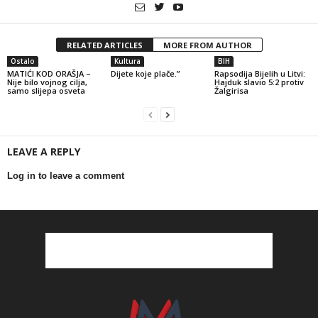
RELATED ARTICLES
MORE FROM AUTHOR
Ostalo
Kultura
BIH
MATIĆI KOD ORAŠJA –
Dijete koje plače.”
Rapsodija Bijelih u Litvi:
Nije bilo vojnog cilja,
Hajduk slavio 5:2 protiv
samo slijepa osveta
Žalgirisa
LEAVE A REPLY
Log in to leave a comment