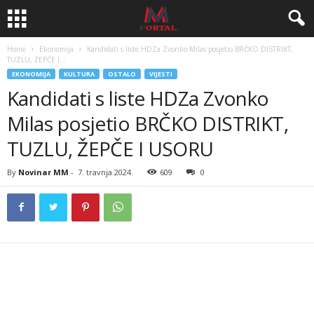
Home
Ekonomija
Kandidati s liste HDZa Zvonko Milas posjetio BRČKO DISTRIKT,
TUZLU, ŽEPČE I...
EKONOMIJA
KULTURA
OSTALO
VIJESTI
Kandidati s liste HDZa Zvonko
Milas posjetio BRČKO DISTRIKT,
TUZLU, ŽEPČE I USORU
By
Novinar MM
-
7. travnja 2024.
609
0