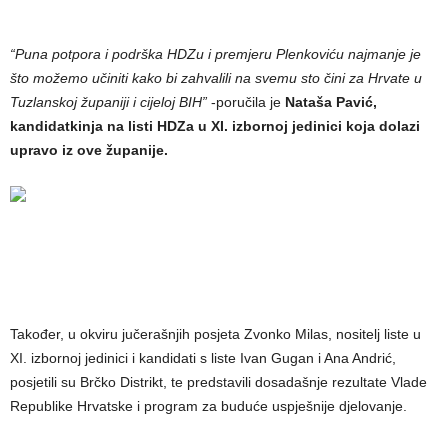
“Puna potpora i podrška HDZu i premjeru Plenkoviću najmanje je
što možemo učiniti kako bi zahvalili na svemu sto čini za Hrvate u
Tuzlanskoj županiji i cijeloj BIH”
-poručila je
Nataša Pavić,
kandidatkinja na listi HDZa u XI. izbornoj jedinici koja dolazi
upravo iz ove županije.
Također, u okviru jučerašnjih posjeta Zvonko Milas, nositelj liste u
XI. izbornoj jedinici i kandidati s liste Ivan Gugan i Ana Andrić,
posjetili su Brčko Distrikt, te predstavili dosadašnje rezultate Vlade
Republike Hrvatske i program za buduće uspješnije djelovanje.