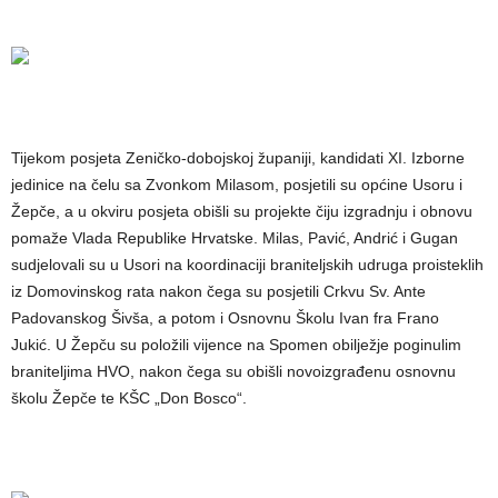
Tijekom posjeta Zeničko-dobojskoj županiji, kandidati XI. Izborne
jedinice na čelu sa Zvonkom Milasom, posjetili su općine Usoru i
Žepče, a u okviru posjeta obišli su projekte čiju izgradnju i obnovu
pomaže Vlada Republike Hrvatske. Milas, Pavić, Andrić i Gugan
sudjelovali su u Usori na koordinaciji braniteljskih udruga proisteklih
iz Domovinskog rata nakon čega su posjetili Crkvu Sv. Ante
Padovanskog Šivša, a potom i Osnovnu Školu Ivan fra Frano
Jukić. U Žepču su položili vijence na Spomen obilježje poginulim
braniteljima HVO, nakon čega su obišli novoizgrađenu osnovnu
školu Žepče te KŠC „Don Bosco“.