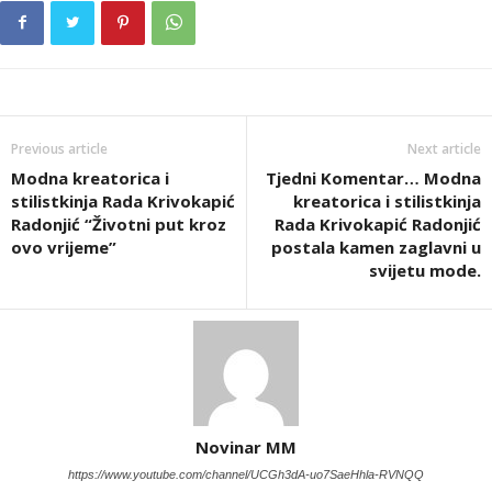
Previous article
Next article
Modna kreatorica i
Tjedni Komentar… Modna
stilistkinja Rada Krivokapić
kreatorica i stilistkinja
Radonjić “Životni put kroz
Rada Krivokapić Radonjić
ovo vrijeme”
postala kamen zaglavni u
svijetu mode.
Novinar MM
https://www.youtube.com/channel/UCGh3dA-uo7SaeHhla-RVNQQ