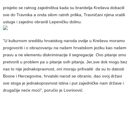
prisjetio se ratnog zajedništva kada su branitelja Kreševa dobacili
sve do Travnika a onda silom ratnih prilika, Travničani njima vratili
usluge i zajedno obranili Lepeničku dolinu.
“U kulturnom središtu hrvatskog naroda ovdje u Kreševu moramo
progovoriti i o obrazovanju na našem hrvatskom jeziku kao našem
pravu a ne elementu diskriminacije il segregacije. Ovo pitanje smo
pretvorili u problem pa u pitanje svih pitanja. Jer,sve dok mogu bez
nas to nije jednakopravnost, oni moraju prihvatiti da su to datosti
Bosne i Hercegovine, hrvatski narod se obranio, dao ovoj državi
sve stoga je jednakopravnost istina i put zajedničke nam države i
drugačije neće moći“, poručio je Lovrinović.