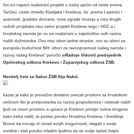
Svi ovi najveći realizirani projekti u našoj općini od ceste prema
Tarčinu, ceste između Kiseljaka i Kreševa, do prema Lepenici i
autocesti, gradske dvorane, nove zgrade muzeja a niza drugih
važnih projekata nisu samo projekti Kreševa nego i HDZ-a i
hrvatskog naroda jer su svi realizirani u zajedništvu svih razina
naših dužnosnika. Ovo nisu izbori jedne stranke, ovo su izbori za
europsku budućnost BiH, izbori za ravnopravnost našeg naroda i
razvoj našeg Kreševa” poručio je
Radoje Vidović predsjednik
Općinskog odbora Kreševo i Županijskog odbora ŽSB.
Nositelj liste za Sabor ŽSB Ilija Nakić
,
kazao je kako je prevažno dodatno uvezati prostore sa hrvatskom
većinom što je pretpostavka za razvoj gospodarstva i ostanak naših
ljudi na ovom prostoru a upravo je Kreševo primjer svima drugima
kako treba raditi, te poslao poruku Hrvatima Kreševa i Središnje
Bosne da moraju ići iznad svojih mogućnosti, ulagati u svoje
sredine i slati poruku mladim ljudima da se ovdje isplati žvijeti,