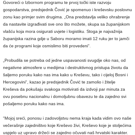
Govoreći o Izbornom programu te prvoj točki iste razvoju
gospodarstva, predsjednik Čović je spomenuo i kreševsku poslovnu
zonu kao primjer svim drugima. „Ona predstavlja veliko ohrabrenje
da nastavite izgrađivati sve ono što možete, skupa sa županijskom
vlašću koja mora osigurati uvjete i logistiku. Stoga je najvažnija
županijska razina gdje u Saboru moramo imati 12 ruku jer to jamči
da će programi koje osmislimo biti provedeni“.
„Probudila se potreba od jedne uspavanosti svugdje oko nas, od
negativne atmosfere u medijima i destruktivnog pristupa životu da
šaljemo poruku kako nas ima kako u Kreševu, tako i cijeloj Bosni i
Hercegovini“, kazao je predsjednik Čović te zamolio i žitelje
Kreševa da pokušaju svakoga motivirati da izdvoji par minuta za
ovu posebnu nacionalnu i domoljubnu obavezu te da zajedno svi
pošaljemo poruku kako nas ima.
“Mojoj sreći, ponosu i zadovoljstvu nema kraja kada vidim ovo naše
večerašnje zajedništvo koje Kreševo živi, Kreševo koje je stoljećima
uspjelo uz upravo držeći se zajedno očuvati naš hrvatski karakter.