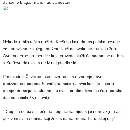
duhovno blago, hram, naš samostan.
Nekada je bilo teško doći do Kreševa koje danas polako postaje
centar svijeta iz kojega možete izaći na svaku stranu koju želite.
Ove moderne prometnice koje pravimo služit će nadam se da bi se
u Kreševo dolazilo a ne iz nejga odlazilo“.
Predsjednik Čović se tako osvrnuo i na otvorenje novog
proizvodnog pogona Stanić grupacije kazavši kako je najbolji
primjer domoljublja ulaganje u svoju sredinu čime se šalje poruka
da ima smisla živjeti ovdje.
“Drugima se baviti nećemo nego ići naprijed s jasnom vizijom ali i
pozivom svima onima koji žele s nama prema Europskoj uniji“.