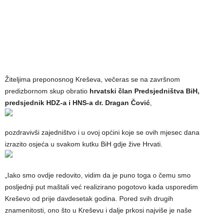
Žiteljima preponosnog Kreševa, večeras se na završnom
predizbornom skup obratio
hrvatski član Predsjedništva BiH,
predsjednik HDZ-a i HNS-a dr. Dragan Čović
,
pozdravivši zajedništvo i u ovoj općini koje se ovih mjesec dana
izrazito osjeća u svakom kutku BiH gdje žive Hrvati.
„Iako smo ovdje redovito, vidim da je puno toga o čemu smo
posljednji put maštali već realizirano pogotovo kada usporedim
Kreševo od prije davdesetak godina. Pored svih drugih
znamenitosti, ono što u Kreševu i dalje prkosi najviše je naše