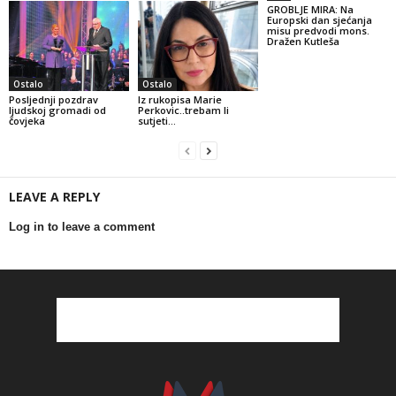
GROBLJE MIRA: Na
Europski dan sjećanja
misu predvodi mons.
Dražen Kutleša
Ostalo
Ostalo
Posljednji pozdrav
Iz rukopisa Marie
ljudskoj gromadi od
Perkovic..trebam li
čovjeka
sutjeti…
LEAVE A REPLY
Log in to leave a comment