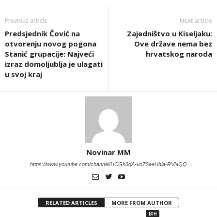
Previous article
Next article
Predsjednik Čović na
Zajedništvo u Kiseljaku:
otvorenju novog pogona
Ove države nema bez
Stanić grupacije: Najveći
hrvatskog naroda
izraz domoljublja je ulagati
u svoj kraj
Novinar MM
https://www.youtube.com/channel/UCGh3dA-uo7SaeHhla-RVNQQ
RELATED ARTICLES
MORE FROM AUTHOR
BIH