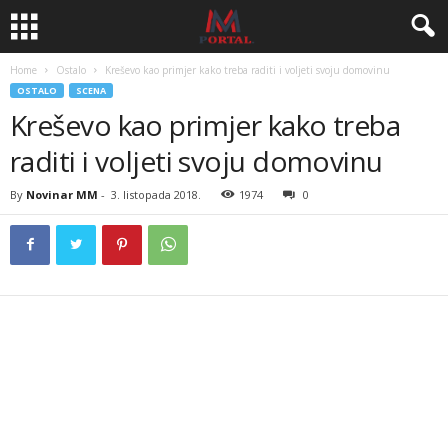
Home
Ostalo
Kreševo kao primjer kako treba raditi i voljeti svoju domovinu
OSTALO
SCENA
Kreševo kao primjer kako treba
raditi i voljeti svoju domovinu
By
Novinar MM
-
3. listopada 2018.
1974
0