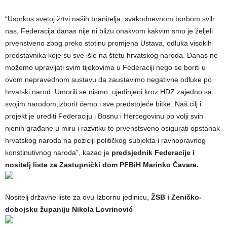
“Usprkos svetoj žrtvi naših branitelja, svakodnevnom borbom svih
nas, Federacija danas nije ni blizu onakvom kakvim smo je željeli
prvenstveno zbog preko stotinu promjena Ustava, odluka visokih
predstavnika koje su sve išle na štetu hrvatskog naroda. Danas ne
možemo upravljati svim tijekovima u Federaciji nego se boriti u
ovom nepravednom sustavu da zaustavimo negativne odluke po
hrvatski narod. Umorili se nismo, ujedinjeni kroz HDZ zajedno sa
svojim narodom,izborit ćemo i sve predstojeće bitke. Naš cilj i
projekt je urediti Federaciju i Bosnu i Hercegovinu po volji svih
njenih građane u miru i razvitku te prvenstsveno osigurati opstanak
hrvatskog naroda na poziciji političkog subjekta i ravnopravnog
konstinutivnog naroda”, kazao je
predsjednik Federacije i
nositelj liste za Zastupnički dom PFBiH Marinko Čavara.
Nositelj državne liste za ovu Izbornu jedinicu,
ŽSB i Zeničko-
dobojsku županiju Nikola Lovrinović