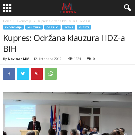
Home
Ekonomija
Kupres: Održana klauzura HDZ-a BiH
EKONOMIJA
KULTURA
OSTALO
SCENA
VIJESTI
Kupres: Održana klauzura HDZ-a
BiH
By
Novinar MM
-
12. listopada 2019.
1224
0