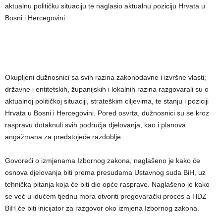
aktualnu političku situaciju te naglasio aktualnu poziciju Hrvata u
Bosni i Hercegovini.
Okupljeni dužnosnici sa svih razina zakonodavne i izvršne vlasti;
državne i entitetskih, županijskih i lokalnih razina razgovarali su o
aktualnoj političkoj situaciji, strateškim ciljevima, te stanju i poziciji
Hrvata u Bosni i Hercegovini. Pored osvrta, dužnosnici su se kroz
raspravu dotaknuli svih područja djelovanja, kao i planova
angažmana za predstojeće razdoblje.
Govoreći o izmjenama Izbornog zakona, naglašeno je kako će
osnova djelovanja biti prema presudama Ustavnog suda BiH, uz
tehnička pitanja koja će biti dio opće rasprave. Naglašeno je kako
se već u idućem tjednu mora otvoriti pregovarački proces a HDZ
BiH će biti inicijator za razgovor oko izmjena Izbornog zakona.