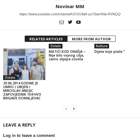
Novinar MM
https://www.youtube.com/channel/UCGh3dA-uo7SaeHhla-RVNQQ
RELATED ARTICLES
MORE FROM AUTHOR
Ostalo
Kultura
MATIĆI KOD ORAŠJA –
Dijete koje plače.”
Nije bilo vojnog cilja,
samo slijepa osveta
Ostalo
29.06.2014 GODINE JE
UMRO ( UBIJEN )
MIROSLAV ANDJIC
ZAPOVJEDNIK 104 HVO
BRIGADE DOMALJEVAC
LEAVE A REPLY
Log in to leave a comment