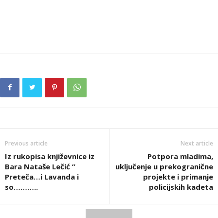
Previous article
Next article
Iz rukopisa književnice iz
Potpora mladima,
Bara Nataše Lečić ”
uključenje u prekogranične
Preteča…i Lavanda i
projekte i primanje
so………..
policijskih kadeta