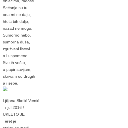
oblacima, radosti.
Sećanja su tu
ona mi ne daju,
htela bih dalje,
nazad ne mogu.
Sumorno nebo,
sumorna duša,
zgužvani listovi
a i uspomene…
Sve ih vešto,
u papir savijam,
skrivam od drugih
a i sebe.
Ljiljana Skelić Vemić
/ jul 2016 /
UKLETO JE
Teret je