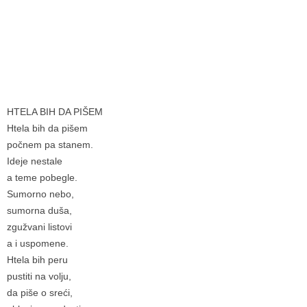
HTELA BIH DA PIŠEM
Htela bih da pišem
počnem pa stanem.
Ideje nestale
a teme pobegle.
Sumorno nebo,
sumorna duša,
zgužvani listovi
a i uspomene.
Htela bih peru
pustiti na volju,
da piše o sreći,