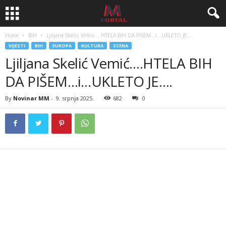
Home
BIH
Ljiljana Skelić Vemić….HTELA BIH DA PIŠEM…i…UKLETO JE….
VIJESTI
BIH
EUROPA
KULTURA
SCENA
Ljiljana Skelić Vemić….HTELA BIH
DA PIŠEM…i…UKLETO JE….
By
Novinar MM
-
9. srpnja 2025.
682
0