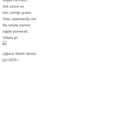
stajati na međi,
dok sinovi se
oko zemlje grabe.
Otac uspostavlja mir.
Ne smete kamen
nigde pomerati.
Ukleto je!
Ljiljana Skelić Vemić
/jul 2025./