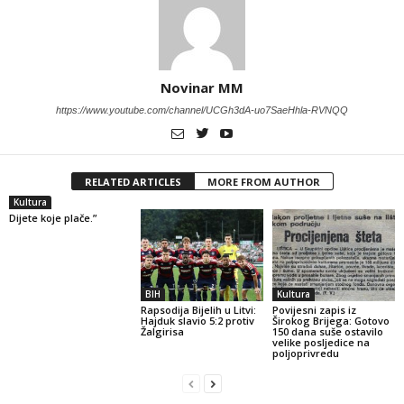
Novinar MM
https://www.youtube.com/channel/UCGh3dA-uo7SaeHhla-RVNQQ
RELATED ARTICLES
MORE FROM AUTHOR
Kultura
Dijete koje plače.”
BIH
Kultura
Rapsodija Bijelih u Litvi:
Povijesni zapis iz
Hajduk slavio 5:2 protiv
Širokog Brijega: Gotovo
Žalgirisa
150 dana suše ostavilo
velike posljedice na
poljoprivredu