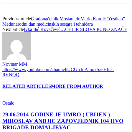
Previous article
Gradonačelnik Mostara dr.Mario Kordić “čestitao”
Međunarodni dan medicinskih sestara i tehničara
Next article
Ivka Ilić Kovačević…ČETIR SLOVA PUNO ZNAČE
Novinar MM
https://www.youtube.com/channel/UCGh3dA-uo7SaeHhla-
RVNQQ
RELATED ARTICLES
MORE FROM AUTHOR
Ostalo
29.06.2014 GODINE JE UMRO ( UBIJEN )
MIROSLAV ANDJIC ZAPOVJEDNIK 104 HVO
BRIGADE DOMALJEVAC