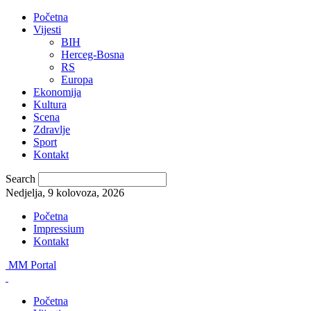
Početna
Vijesti
BIH
Herceg-Bosna
RS
Europa
Ekonomija
Kultura
Scena
Zdravlje
Sport
Kontakt
Search
Nedjelja, 9 kolovoza, 2026
Početna
Impressium
Kontakt
MM Portal
Početna