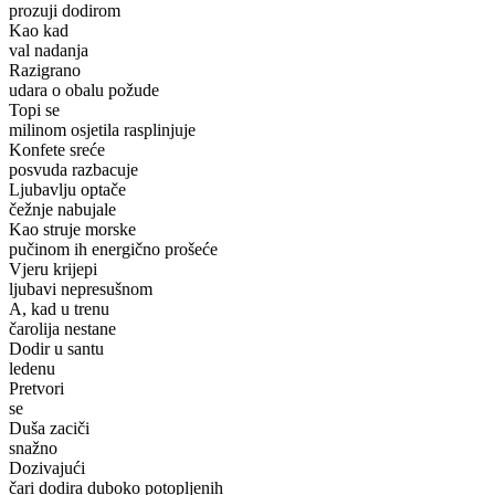
prozuji dodirom
Kao kad
val nadanja
Razigrano
udara o obalu požude
Topi se
milinom osjetila rasplinjuje
Konfete sreće
posvuda razbacuje
Ljubavlju optače
čežnje nabujale
Kao struje morske
pučinom ih energično prošeće
Vjeru krijepi
ljubavi nepresušnom
A, kad u trenu
čarolija nestane
Dodir u santu
ledenu
Pretvori
se
Duša zaciči
snažno
Dozivajući
čari dodira duboko potopljenih