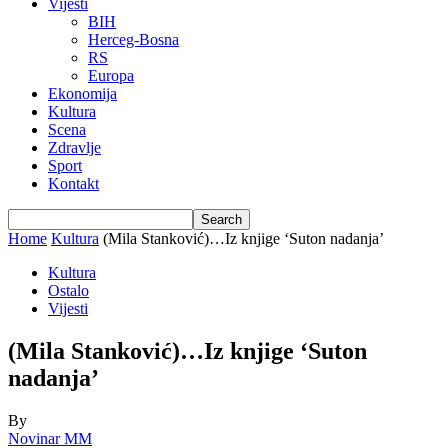
Vijesti
BIH
Herceg-Bosna
RS
Europa
Ekonomija
Kultura
Scena
Zdravlje
Sport
Kontakt
Home
Kultura
(Mila Stanković)…Iz knjige ‘Suton nadanja’
Kultura
Ostalo
Vijesti
(Mila Stanković)…Iz knjige ‘Suton
nadanja’
By
Novinar MM