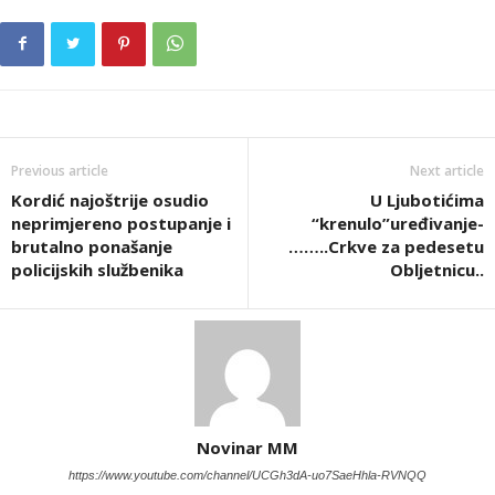
Previous article
Next article
Kordić najoštrije osudio
U Ljubotićima
neprimjereno postupanje i
“krenulo”uređivanje-
brutalno ponašanje
……..Crkve za pedesetu
policijskih službenika
Obljetnicu..
Novinar MM
https://www.youtube.com/channel/UCGh3dA-uo7SaeHhla-RVNQQ