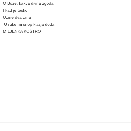
O Bože, kakva divna zgoda
I kad je teško
Uzme dva zrna
U ruke mi snop klasja doda
MILJENKA KOŠTRO