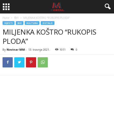
Home
BIH
MILJENKA KOŠTRO “RUKOPIS PLODA”
VIJESTI
BIH
KULTURA
OSTALO
MILJENKA KOŠTRO “RUKOPIS
PLODA”
By
Novinar MM
-
13. travnja 2021.
1011
0