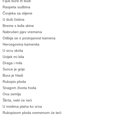
Fijuk bure ih budi
Raspeta sudbina
Čovjeka sa stijene
U duši čistina
Breme s leđa skine
Nabrušen pjev vremena
Odbija se o postojanost kamena
Hercegovina kamenita
U srcu skrita
Uvijek mi bila
Draga i mila
Sunce je grije
Bura je hladi
Rukopis ploda
Snagom života hoda
Ova zemlja
Škrta, neki će reći
U mislima plaha ko srna
Rukopisom ploda vremenom će teći