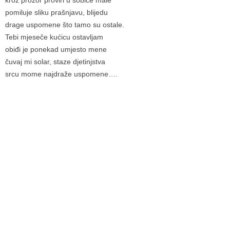
pomiluje sliku prašnjavu, blijedu
drage uspomene što tamo su ostale.
Tebi mjeseče kućicu ostavljam
obiđi je ponekad umjesto mene
čuvaj mi solar, staze djetinjstva
srcu mome najdraže uspomene….