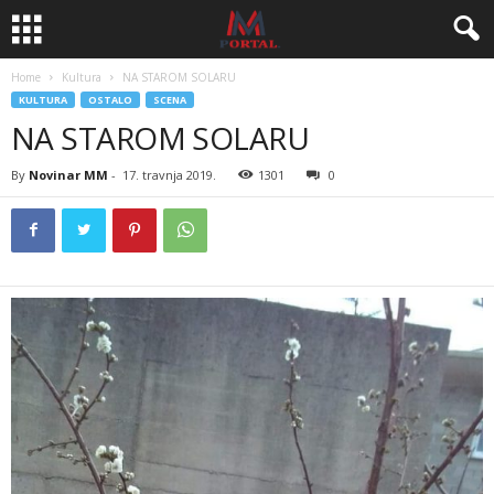
Home
Kultura
NA STAROM SOLARU
KULTURA
OSTALO
SCENA
NA STAROM SOLARU
By
Novinar MM
-
17. travnja 2019.
1301
0