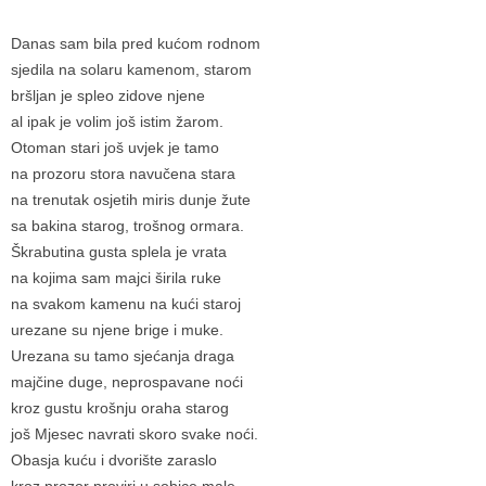
Danas sam bila pred kućom rodnom
sjedila na solaru kamenom, starom
bršljan je spleo zidove njene
al ipak je volim još istim žarom.
Otoman stari još uvjek je tamo
na prozoru stora navučena stara
na trenutak osjetih miris dunje žute
sa bakina starog, trošnog ormara.
Škrabutina gusta splela je vrata
na kojima sam majci širila ruke
na svakom kamenu na kući staroj
urezane su njene brige i muke.
Urezana su tamo sjećanja draga
majčine duge, neprospavane noći
kroz gustu krošnju oraha starog
još Mjesec navrati skoro svake noći.
Obasja kuću i dvorište zaraslo
kroz prozor proviri u sobice male