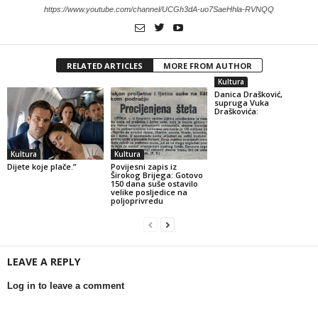
https://www.youtube.com/channel/UCGh3dA-uo7SaeHhla-RVNQQ
RELATED ARTICLES
MORE FROM AUTHOR
Kultura
Danica Drašković,
supruga Vuka
Draškovića:
Kultura
Kultura
Dijete koje plače.”
Povijesni zapis iz
Širokog Brijega: Gotovo
150 dana suše ostavilo
velike posljedice na
poljoprivredu
LEAVE A REPLY
Log in to leave a comment