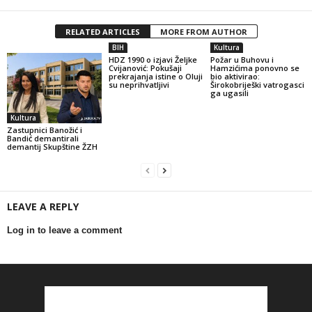
RELATED ARTICLES
MORE FROM AUTHOR
BIH
Kultura
HDZ 1990 o izjavi Željke
Požar u Buhovu i
Cvijanović: Pokušaji
Hamzićima ponovno se
prekrajanja istine o Oluji
bio aktivirao:
su neprihvatljivi
Širokobriješki vatrogasci
ga ugasili
Kultura
Zastupnici Banožić i
Bandić demantirali
demantij Skupštine ŽZH
LEAVE A REPLY
Log in to leave a comment