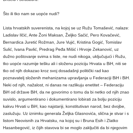
Što ili tko nam se uopće nudi?
Lista hrvatskih suverenista, na kojoj se uz Ružu
Tomašević, nalaze:
Ladislav Ilčić, Ante Žoni Maksan, Željko Sačić, Pero Kovačević,
Bernardica Juretić Rožman, Jure Vujić, Kristina Gogić, Tomislav
Sulić, Ivana Pavlić, Predrag Peđa Mišić i Hrvoje Zekanović, uz
dužno poštovanje svima s liste, ne nudi nikoga, uključujući i Ružu,
tko uopće razumije tešku ali i složenu poziciju Hrvata u BiH, niti se
tko od njih dokazao kroz svoj dosadašnji politički rad kao
poznavatelj složenih mehanizama upravljanja u Federaciji BiH i BiH.
Neki od njih, nažalost, ni danas ne razlikuju enetitet – Federaciju
BiH od države BiH, da ne govorimo o tomu da bi netko od njih znao
suvislo, argumentirano i dokumentirano lobirati za bolju poziciju
kakvu Hrvati u BiH, kao najstariji, konstitutivan narod, bez dvojbe,
zaslužuju. Uz iznimku generala Željka Glasnovića, slična je stvar i s
listom Neovisnih za Hrvatsku, na kojoj su i Bruna Esih i Zlatko
Hasanbegović, iz čijih stavova bi se moglo zaključiti da bi njegovim