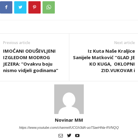
Previous article
Next article
IMOĆANI ODUŠEVLJENI
Iz Kuta Naše Kraljice
IZGLEDOM MODROG
Sanijele Matković “GLAD JE
JEZERA: “Ovakvu boju
KO KUGA, OKLOPNI
nismo vidjeli godinama”
ZID.VUKOVAR i
Novinar MM
https://www.youtube.com/channel/UCGh3dA-uo7SaeHhla-RVNQQ