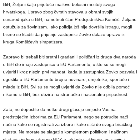
BiH, Željani šalju prijeteće mailove bolesni mrzitelji svega
hrvatskoga. Upravo zbog čvrstih stavova u obrani svojih
sunarodnjaka u BiH, nametnuti član Predsjedništva Komšić, Željanu
optužuje za šovinizam. Iako policija još nije dovršila istragu, mogli
bismo se kladiti da prijetnje zastupnici Zovko dolaze upravo iz
kruga Komšićevih simpatizera.
Zapravo bi trebali biti sretni i građani i političari iz druga dva naroda
u BiH što imaju zastupnicu u EU Parlamentu, u što su se mogli
uvjeriti i kroz njezin prvi mandat, kada je zastupnica Zovko pozvala i
ugostila u EU Parlamentu brojne novinare, umjetnike, sportaše i
mlade iz BiH. Svi su se mogli uvjeriti da Zovko nije odbila pomoć
nikomu iz BiH, bez obzira na stranačku i nacionalnu pripadnost.
Zato, ne dopustite da netko drugi glasuje umjesto Vas na
predstojećim izborima za EU Parlament, nego se potrudite naći
načina kako se registrirati za izbore i kako stići do svoga biračkog
mjesta. Ne morate se slagati s kompletnom politikom i načinom
vladanja jednog i drugog HDZ-a, ali bolje, aktivnije, ustrajnije i