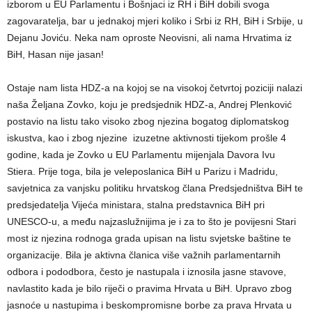
izborom u EU Parlamentu i Bošnjaci iz RH i BiH dobili svoga
zagovaratelja, bar u jednakoj mjeri koliko i Srbi iz RH, BiH i Srbije, u
Dejanu Joviću. Neka nam oproste Neovisni, ali nama Hrvatima iz
BiH, Hasan nije jasan!
Ostaje nam lista HDZ-a na kojoj se na visokoj četvrtoj poziciji nalazi
naša Željana Zovko, koju je predsjednik HDZ-a, Andrej Plenković
postavio na listu tako visoko zbog njezina bogatog diplomatskog
iskustva, kao i zbog njezine izuzetne aktivnosti tijekom prošle 4
godine, kada je Zovko u EU Parlamentu mijenjala Davora Ivu
Stiera. Prije toga, bila
je veleposlanica BiH u Parizu i Madridu,
savjetnica za vanjsku politiku hrvatskog člana Predsjedništva BiH te
predsjedatelja Vijeća ministara, stalna predstavnica BiH pri
UNESCO-u, a među najzaslužnijima je i za to što je povijesni Stari
most iz njezina rodnoga grada upisan na listu svjetske baštine te
organizacije.
Bila je aktivna članica više važnih parlamentarnih
odbora i pododbora, često je nastupala i iznosila jasne stavove,
navlastito kada je bilo riječi o pravima Hrvata u BiH. Upravo zbog
jasnoće u nastupima i beskompromisne borbe za prava Hrvata u