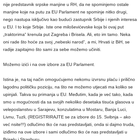
nije predstavnik srpske manjine u RH, da ne spominjemo ostale
manjine koje na putu za EU Parlament ne spominje nitko drugi,
nego nastupa isključivo kao budući zastupnik Srbije i njenih interesa
u EU. I to koje Srbije. Iste one miloševićevske koja bi ovaj put
„traktorima“ krenula put Zagreba i Brisela. Ali, eto im tamo. Neka
oni rade što hoće za svoj „nebeski narod“, a mi, Hrvati iz BiH, se
radije zapitajmo što sami za sebe možemo učiniti.
Možemo izići i na ove izbore za EU Parlament.
Istina je, na taj način omogućujemo nekomu izvrsnu plaću i prilično
lagodnu političku poziciju, na što ne možemo utjecati ma koliko se
upinjali. Takva su primanja u EU. Međutim, kada je već tako, kada
smo u mogućnosti da sa svojih nekoliko desetaka tisuća glasova u
veleposlanstvu u Sarajevu, konzulatima u Mostaru, Banja Luci,
Livnu, Tuzli, (REGISTRIRAJTE se za izbore do 15. Svibnja – ako
već nsite!!!) odlučimo tko će nas predstavljati, onda si dajmo truda,
iziđimo na ove izbore i sami odlučimo tko će nas predstavljati u
Briselu i Strasburu.