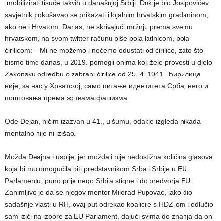
mobilizirati tisuće takvih u današnjoj Srbiji. Dok je bio Josipovićev
savjetnik pokušavao se prikazati i lojalnim hrvatskim građaninom,
ako ne i Hrvatom. Danas, ne skrivajući mržnju prema svemu
hrvatskom, na svom twitter računu piše pola latinicom, pola
ćirilicom: –
Mi ne možemo i nećemo odustati od ćirilice, zato što
bismo time danas, u 2019. pomogli onima koji žele provesti u djelo
Zakonsku odredbu o zabrani ćirilice od 25. 4. 1941. Ћирилица
није, за нас у Хрватској, само питање идентитета Срба, него и
поштовања према жртвама фашизма.
Ode Dejan, ničim izazvan u 41., u šumu, odakle izgleda nikada
mentalno nije ni izišao.
Možda Deajna i uspije, jer možda i nije nedostižna količina glasova
koja bi mu omogućila biti predstavnikom Srba i Srbije u EU
Parlamentu, puno prije nego Srbija stigne i do predvorja EU.
Zanimljivo je da se njegov mentor Milorad Pupovac, iako dio
sadašnje vlasti u RH, ovaj put odrekao koalicije s HDZ-om i odlučio
sam izići na izbore za EU Parlament, dajući svima do znanja da on