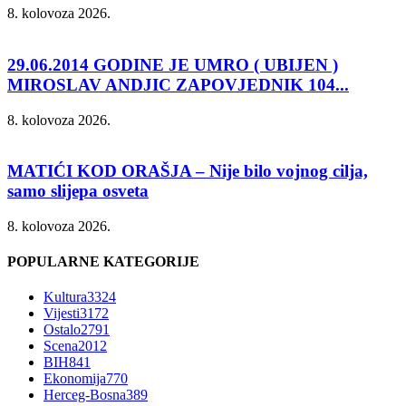
8. kolovoza 2026.
29.06.2014 GODINE JE UMRO ( UBIJEN )
MIROSLAV ANDJIC ZAPOVJEDNIK 104...
8. kolovoza 2026.
MATIĆI KOD ORAŠJA – Nije bilo vojnog cilja,
samo slijepa osveta
8. kolovoza 2026.
POPULARNE KATEGORIJE
Kultura
3324
Vijesti
3172
Ostalo
2791
Scena
2012
BIH
841
Ekonomija
770
Herceg-Bosna
389