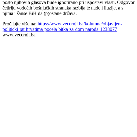
posto njihovih glasova bude ignorirano pri uspostavi vlasti. Odgovor
četiriju vodećih bošnjačkih stranaka razbija te nade i iluzije, a s
njima i šanse BiH da (p)ostane država.
Pročitajte više na:
https://www.vecernji.ba/kolumne/objavljen-
politicki-rat-hrvatima-pocela-bitka-za-dom-naroda-1238077
–
www.vecernji.ba