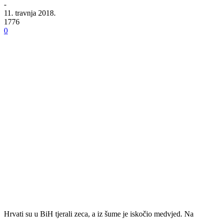
-
11. travnja 2018.
1776
0
Hrvati su u BiH tjerali zeca, a iz šume je iskočio medvjed. Na