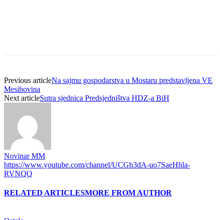
Previous article
Na sajmu gospodarstva u Mostaru predstavljena VE
Mesihovina
Next article
Sutra sjednica Predsjedništva HDZ-a BiH
Novinar MM
https://www.youtube.com/channel/UCGh3dA-uo7SaeHhla-
RVNQQ
RELATED ARTICLES
MORE FROM AUTHOR