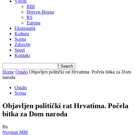
Vijesti
BIH
Herceg-Bosna
RS
Europa
Ekonomija
Kultura
Scena
Zdravlje
Sport
Kontakt
Home
Ostalo
Objavljen politički rat Hrvatima. Počela bitka za Dom
naroda
Ostalo
Scena
Objavljen politički rat Hrvatima. Počela
bitka za Dom naroda
By
Novinar MM