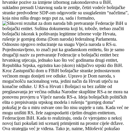
hrvatske pozive za izmjene izbornog zakonodavstva u BiH,
sukladno presudi Ustavnog suda te zemlje, četiri vodeće bošnjačke
stranke predvođene SDP-om odgovorile su usuglašenim “načelima”,
koja nisu ništa drugo nego put za, sada i formalno,
pretvaranje Federacije BiH u
bošnjački entitet. Suština dokumenta koji bi, tobože, trebao značiti
bošnjački iskorak k poštivanju legitimne izborne volje Hrvata,
rušenje je gornjeg doma (Dom naroda) federalnog Parlamenta.
Odnosno njegovo reduciranje na snagu Vijeća naroda u RS-u.
Pojednostavljeno, to znači put ka građanskom entitetu, što je samo
drugačiji naziv za pretvaranje Federacije u bošnjački entitet bez
hrvatskog utjecaja, jednako kao što već godinama drugi entitet,
Republika Srpska, egzistira kao (skoro) isključivo srpski dio BiH.
Kroz Zastupnički dom u FBiH bošnjačke stranke jednostavnom
većinom mogu donijeti sve odluke. Upravo je Dom naroda, s
mogućnošću nacionalnog veta, jedini način da Hrvati utječu na
konačne odluke. U RS-u Hrvati i Bošnjaci su bez zaštite od
preglasavanja jer većina odluka Narodne skupštine RS-a ne mora na
ponovnu provjeru u Vijeće naroda RS-a. Ideja bošnjačkih političkih
elita o prepisivanju srpskog modela i rušenju “gornjeg doma”
pokušaj je da u miru ostvare ono što nisu uspjele u ratu. Kada već ne
mogu uništiti RS, žele zagospodariti cijelim drugim entitetom,
Federacijom BiH. Kada to realiziraju, onda će vjerojatno u nekoj
novoj fazi pokušati isti scenarij primijeniti na prostor cijele države.
Ova strategija već je viđena. Tako je, naime, Milošević pokušao