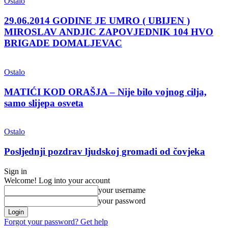
Ostalo
29.06.2014 GODINE JE UMRO ( UBIJEN )
MIROSLAV ANDJIC ZAPOVJEDNIK 104 HVO
BRIGADE DOMALJEVAC
Ostalo
MATIĆI KOD ORAŠJA – Nije bilo vojnog cilja,
samo slijepa osveta
Ostalo
Posljednji pozdrav ljudskoj gromadi od čovjeka
Sign in
Welcome! Log into your account
your username
your password
Forgot your password? Get help