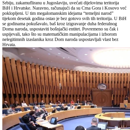
Srbiju, zakamufliranu u Jugoslaviju, uvećati dijelovima teritorija
BiH i Hrvatske. Naravno, računajući da su Crna Gora i Kosovo već
poklopljeni. U tim megalomanskim idejama “temeljni narod”
tijekom desetak godina ostao je bez gotovo svih tih teritorija. U BiH
se godinama pokušavalo, baš kroz izigravanje duha federalnog
Doma naroda, uspostaviti bošnjački entitet. Povremeno su čak i
uspijevali, tako što su matematičkim manipulacijama i izborom
nelegitimnih izaslanika kroz Dom naroda uspostavljali vlast bez
Hrvata.