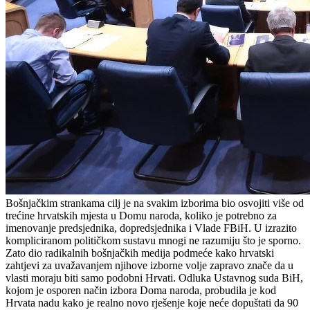
Bošnjačkim strankama cilj je na svakim izborima bio osvojiti više od
trećine hrvatskih mjesta u Domu naroda, koliko je potrebno za
imenovanje predsjednika, dopredsjednika i Vlade FBiH. U izrazito
kompliciranom političkom sustavu mnogi ne razumiju što je sporno.
Zato dio radikalnih bošnjačkih medija podmeće kako hrvatski
zahtjevi za uvažavanjem njihove izborne volje zapravo znače da u
vlasti moraju biti samo podobni Hrvati. Odluka Ustavnog suda BiH,
kojom je osporen način izbora Doma naroda, probudila je kod
Hrvata nadu kako je realno novo rješenje koje neće dopuštati da 90