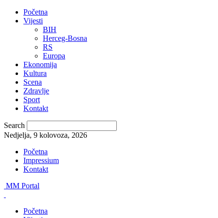
Početna
Vijesti
BIH
Herceg-Bosna
RS
Europa
Ekonomija
Kultura
Scena
Zdravlje
Sport
Kontakt
Search
Nedjelja, 9 kolovoza, 2026
Početna
Impressium
Kontakt
MM Portal
Početna