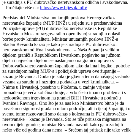
je suradnja s PU dubrovačko-neretvanskom odlična i svakodnevna.
– Pročitajte više na:
https://www.bljesak.info/
Predstavnici Ministarstva unutarnjih poslova Hercegovačko-
neretvanske županije (MUP HNŽ) u srijedu su s predstavnicima
Policijske uprave (PU) dubrovačko-neretvanske iz Republike
Hrvatske u Mostaru razgovarali o operativnoj suradnji u oblasti
borbe protiv kriminaliteta. Ministar unutarnjih poslova HNŽ-a
Slađan Bevanda kazao je kako je suradnja s PU dubrovačko-
neretvanskom odlična i svakodnevna. – Naša županija velikim
dijelom graniči s Republikom Hrvatskom, poglavito na južnom
dijelu i najvećim dijelom se naslanjamo na granicu upravo s
Dubrovačko-neretvanskom županijom tako da ima i logike i potrebe
za suradnjom našeg MUP-a i policijskih uprava ove županije –
kazao je Bevanda. Dodao je kako je glavna tema današnjeg sastanka
vezana za suradnju i razmjenu podataka u vezi kriminaliteta. –
Naime u Hrvatskoj, posebno u Pločama, u zadnje vrijeme
pronađena je veća količina droge, a vrlo često imamo problema i s
nedopuštenom trgovinom na granici BiH i Hrvatske u području
Ivanice i Ravnoga. Ono što je za nas kao Ministarstvo bitno je da
povećamo sigurnost građana u tom području, ali i cijeloj županiji, i o
svemu tome razgovarali smo danas s kolegama iz PU dubrovačko-
neretvanske – kazao je Bevanda. Što se tiče pritisaka migranata na
ovom dijelu granice, ministar Bevanda navodi kako ga u zadnjih
nešto više od godinu dana nema. – Srećom taj pritisak nije tako velik