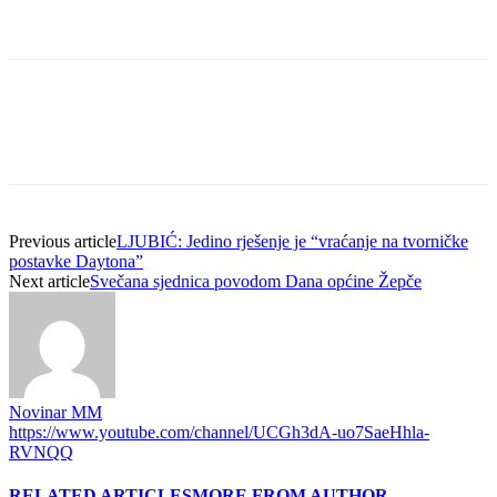
Previous article
LJUBIĆ: Jedino rješenje je “vraćanje na tvorničke
postavke Daytona”
Next article
Svečana sjednica povodom Dana općine Žepče
Novinar MM
https://www.youtube.com/channel/UCGh3dA-uo7SaeHhla-
RVNQQ
RELATED ARTICLES
MORE FROM AUTHOR