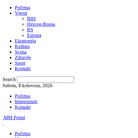
Početna
Vijesti
BIH
Herceg-Bosna
RS
Europa
Ekonomija
Kultura
Scena
Zdravlje
Sport
Kontakt
Search
Subota, 8 kolovoza, 2026
Početna
Impressium
Kontakt
MM Portal
Početna