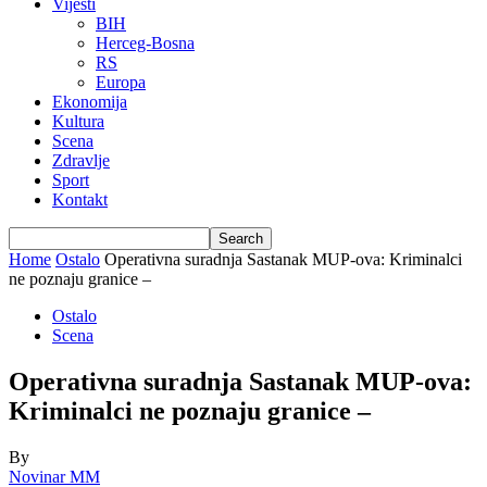
Vijesti
BIH
Herceg-Bosna
RS
Europa
Ekonomija
Kultura
Scena
Zdravlje
Sport
Kontakt
Home
Ostalo
Operativna suradnja Sastanak MUP-ova: Kriminalci
ne poznaju granice –
Ostalo
Scena
Operativna suradnja Sastanak MUP-ova:
Kriminalci ne poznaju granice –
By
Novinar MM