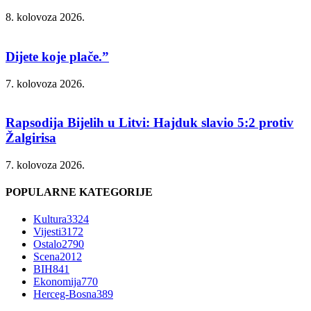
8. kolovoza 2026.
Dijete koje plače.”
7. kolovoza 2026.
Rapsodija Bijelih u Litvi: Hajduk slavio 5:2 protiv
Žalgirisa
7. kolovoza 2026.
POPULARNE KATEGORIJE
Kultura
3324
Vijesti
3172
Ostalo
2790
Scena
2012
BIH
841
Ekonomija
770
Herceg-Bosna
389