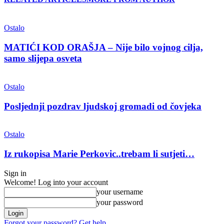
Ostalo
MATIĆI KOD ORAŠJA – Nije bilo vojnog cilja,
samo slijepa osveta
Ostalo
Posljednji pozdrav ljudskoj gromadi od čovjeka
Ostalo
Iz rukopisa Marie Perkovic..trebam li sutjeti…
Sign in
Welcome! Log into your account
your username
your password
Forgot your password? Get help