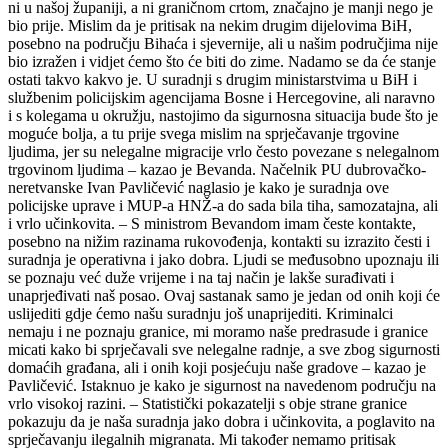
ni u našoj županiji, a ni graničnom crtom, značajno je manji nego je
bio prije. Mislim da je pritisak na nekim drugim dijelovima BiH,
posebno na području Bihaća i sjevernije, ali u našim područjima nije
bio izražen i vidjet ćemo što će biti do zime. Nadamo se da će stanje
ostati takvo kakvo je. U suradnji s drugim ministarstvima u BiH i
službenim policijskim agencijama Bosne i Hercegovine, ali naravno
i s kolegama u okružju, nastojimo da sigurnosna situacija bude što je
moguće bolja, a tu prije svega mislim na sprječavanje trgovine
ljudima, jer su nelegalne migracije vrlo često povezane s nelegalnom
trgovinom ljudima – kazao je Bevanda. Načelnik PU dubrovačko-
neretvanske Ivan Pavličević naglasio je kako je suradnja ove
policijske uprave i MUP-a HNŽ-a do sada bila tiha, samozatajna, ali
i vrlo učinkovita. – S ministrom Bevandom imam česte kontakte,
posebno na nižim razinama rukovođenja, kontakti su izrazito česti i
suradnja je operativna i jako dobra. Ljudi se međusobno upoznaju ili
se poznaju već duže vrijeme i na taj način je lakše surađivati i
unaprjeđivati naš posao. Ovaj sastanak samo je jedan od onih koji će
uslijediti gdje ćemo našu suradnju još unaprijediti. Kriminalci
nemaju i ne poznaju granice, mi moramo naše predrasude i granice
micati kako bi sprječavali sve nelegalne radnje, a sve zbog sigurnosti
domaćih građana, ali i onih koji posjećuju naše gradove – kazao je
Pavličević. Istaknuo je kako je sigurnost na navedenom području na
vrlo visokoj razini. – Statistički pokazatelji s obje strane granice
pokazuju da je naša suradnja jako dobra i učinkovita, a poglavito na
sprječavanju ilegalnih migranata. Mi također nemamo pritisak