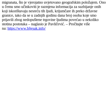
migranata, što je vjerojatno uvjetovano geografskim položajem. Ono
u čemu smo učinkoviti je razmjena informacija za suzbijanje onih
koji iskorištavaju nesreću tih ljudi, krijumčare ih preko državne
granice, tako da se u zadnjih godinu dana broj osoba koje smo
prijavili zbog nedopuštene trgovine ljudima povećao u nekoliko
stotina postotaka – naglasio je Pavličević. – Pročitajte više
na:
https://www.bljesak.info/