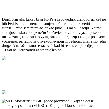
Dragi prijatelji, kakav bi ja bio Prvi zapovjednik dragovoljac kad ne
bih Prvi istupio….nemam namjeru kršiti zakon ni remetiti
šutnju….zato sam mirovao. čekao jutro….i rano u akciju. Naime
srednjoškolsko doba je nešto što čovjek ne zaboravlja, a posebno
mi “vozari”( kako su nas zvali) smo bili prijatelji i kolege po svom
vozarenju, pa radilo se o svakodnevnom ili tjednom, znali smo jedni
druge. A naročito smo se radovali kad bi se susreli ponedjeljkom u
19 sati na vjeronauku za srednjoškolce.