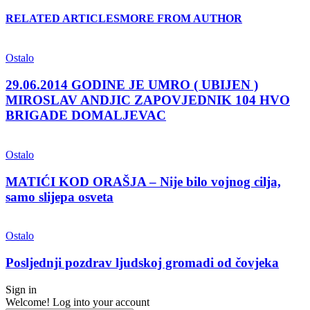
RELATED ARTICLES
MORE FROM AUTHOR
Ostalo
29.06.2014 GODINE JE UMRO ( UBIJEN )
MIROSLAV ANDJIC ZAPOVJEDNIK 104 HVO
BRIGADE DOMALJEVAC
Ostalo
MATIĆI KOD ORAŠJA – Nije bilo vojnog cilja,
samo slijepa osveta
Ostalo
Posljednji pozdrav ljudskoj gromadi od čovjeka
Sign in
Welcome! Log into your account