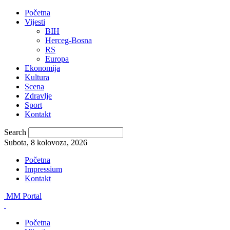
Početna
Vijesti
BIH
Herceg-Bosna
RS
Europa
Ekonomija
Kultura
Scena
Zdravlje
Sport
Kontakt
Search
Subota, 8 kolovoza, 2026
Početna
Impressium
Kontakt
MM Portal
Početna