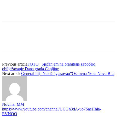
Previous article
FOTO | Sjećanjem na branitelje započelo
obilježavanje Dana grada Čapljine
Next article
General Ilija Nakić “glasovao”Osnovna škola Nova Bila
Novinar MM
https://www.youtube.com/channel/UCGh3dA-uo7SaeHhla-
RVNQQ