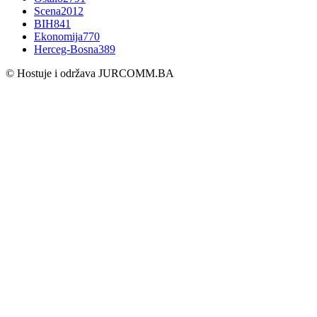
Scena
2012
BIH
841
Ekonomija
770
Herceg-Bosna
389
© Hostuje i održava
JURCOMM.BA