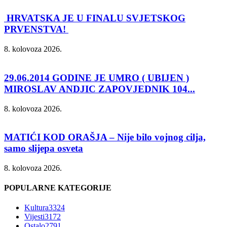
HRVATSKA JE U FINALU SVJETSKOG
PRVENSTVA!
8. kolovoza 2026.
29.06.2014 GODINE JE UMRO ( UBIJEN )
MIROSLAV ANDJIC ZAPOVJEDNIK 104...
8. kolovoza 2026.
MATIĆI KOD ORAŠJA – Nije bilo vojnog cilja,
samo slijepa osveta
8. kolovoza 2026.
POPULARNE KATEGORIJE
Kultura
3324
Vijesti
3172
Ostalo
2791