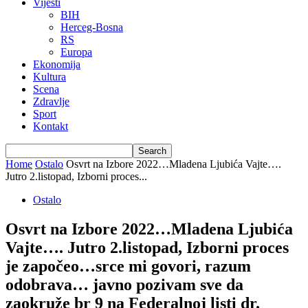
Vijesti
BIH
Herceg-Bosna
RS
Europa
Ekonomija
Kultura
Scena
Zdravlje
Sport
Kontakt
Home
Ostalo
Osvrt na Izbore 2022…Mladena Ljubića Vajte….
Jutro 2.listopad, Izborni proces...
Ostalo
Osvrt na Izbore 2022…Mladena Ljubića
Vajte…. Jutro 2.listopad, Izborni proces
je započeo…srce mi govori, razum
odobrava… javno pozivam sve da
zaokruže br 9 na Federalnoj listi dr.