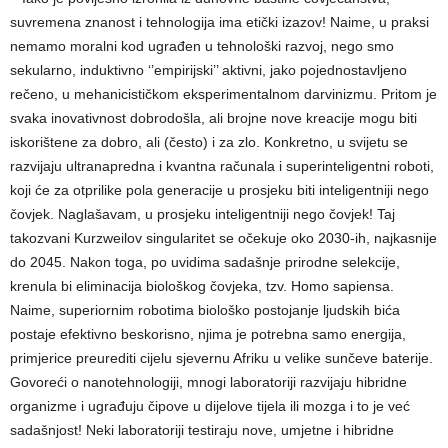
suvremena znanost i tehnologija ima etički izazov! Naime, u praksi
nemamo moralni kod ugrađen u tehnološki razvoj, nego smo
sekularno, induktivno ‘’empirijski’’ aktivni, jako pojednostavljeno
rečeno, u mehanicističkom eksperimentalnom darvinizmu. Pritom je
svaka inovativnost dobrodošla, ali brojne nove kreacije mogu biti
iskorištene za dobro, ali (često) i za zlo. Konkretno, u svijetu se
razvijaju ultranapredna i kvantna računala i superinteligentni roboti,
koji će za otprilike pola generacije u prosjeku biti inteligentniji nego
čovjek. Naglašavam, u prosjeku inteligentniji nego čovjek! Taj
takozvani Kurzweilov singularitet se očekuje oko 2030-ih, najkasnije
do 2045. Nakon toga, po uvidima sadašnje prirodne selekcije,
krenula bi eliminacija biološkog čovjeka, tzv. Homo sapiensa.
Naime, superiornim robotima biološko postojanje ljudskih bića
postaje efektivno beskorisno, njima je potrebna samo energija,
primjerice preurediti cijelu sjevernu Afriku u velike sunčeve baterije.
Govoreći o nanotehnologiji, mnogi laboratoriji razvijaju hibridne
organizme i ugrađuju čipove u dijelove tijela ili mozga i to je već
sadašnjost! Neki laboratoriji testiraju nove, umjetne i hibridne