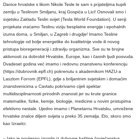
Danice hrvatske s likom Nikole Tesle te sam s prijateljima kupili
zemlju u Teslinom Smiljanu, kraj Gospića u Lici! Osnovali smo i
svjetsku Zakladu Teslin svijet (Tesla World Foundation). U seriji
projekata vraćamo Teslinu viziju besplatne energije i epohalnih
izuma doma, u Smiljan, u Zagreb i drugdje! Imamo Tesline
tehnologije od bolje energetike do kvalitetnije vode ili novog
pristupa bioregeneraciji i zdravlju organizma. Sve su te brojne
aktivnosti za dobrobit Hrvatske, Europe, kao i časnih ljudi posvuda.
Dvadeset godina već imamo i redovnu znanstvenu konferenciju
(https://dubrovnik.epfl.ch) pokrenutu s akademikom HAZU-a
Laszlom Forrom (EPFL), gdje s briljantnim svjetskim i domaćim
znanstvenicima u Cavtatu pokrivamo cijeli spektar
multidisciplinarnosti prirodnih znanosti jer su krute granice
matematike, fizike, kemije, biologije, medicine u novim pristupima
efektivno nestale. Ujedno imamo i Planetarnu Hrvatsku, umrežene
hrvatske znalce diljem svijeta u preko 35 zemalja. Eto, skoro smo
kao Izraelci.
– Iako je povijesno izronila iz duhovne baštine čovječanstva,