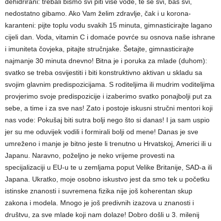
dehidrirani: trebali bismo svi piti više vode, te se svi, baš svi,
nedostatno gibamo. Ako Vam želim zdravlje, čak i u korona-
karanteni: pijte toplu vodu svakih 15 minuta, gimnasticirajte lagano
cijeli dan. Voda, vitamin C i domaće povrće su osnova naše ishrane
i imuniteta čovjeka, pitajte stručnjake. Šetajte, gimnasticirajte
najmanje 30 minuta dnevno! Bitna je i poruka za mlade (duhom):
svatko se treba osvijestiti i biti konstruktivno aktivan u skladu sa
svojim glavnim predispozicijama. S roditeljima ili mudrim voditeljima
provjerimo svoje predispozicije i izaberimo svatko ponajbolji put za
sebe, a time i za sve nas! Zato i postoje iskusni stručni mentori koji
nas vode: Pokušaj biti sutra bolji nego što si danas! I ja sam uspio
jer su me oduvijek vodili i formirali bolji od mene! Danas je sve
umreženo i manje je bitno jeste li trenutno u Hrvatskoj, Americi ili u
Japanu. Naravno, poželjno je neko vrijeme provesti na
specijalizaciji u EU-u te u zemljama poput Velike Britanije, SAD-a ili
Japana. Ukratko, moje osobno iskustvo jest da smo tek u početku
istinske znanosti i suvremena fizika nije još koherentan skup
zakona i modela. Mnogo je još predivnih izazova u znanosti i
društvu, za sve mlade koji nam dolaze! Dobro došli u 3. milenij