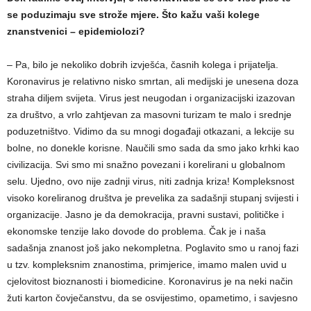
se poduzimaju sve strože mjere. Što kažu vaši kolege
znanstvenici – epidemiolozi?
– Pa, bilo je nekoliko dobrih izvješća, časnih kolega i prijatelja.
Koronavirus je relativno nisko smrtan, ali medijski je unesena doza
straha diljem svijeta. Virus jest neugodan i organizacijski izazovan
za društvo, a vrlo zahtjevan za masovni turizam te malo i srednje
poduzetništvo. Vidimo da su mnogi događaji otkazani, a lekcije su
bolne, no donekle korisne. Naučili smo sada da smo jako krhki kao
civilizacija. Svi smo mi snažno povezani i korelirani u globalnom
selu. Ujedno, ovo nije zadnji virus, niti zadnja kriza! Kompleksnost
visoko koreliranog društva je prevelika za sadašnji stupanj svijesti i
organizacije. Jasno je da demokracija, pravni sustavi, političke i
ekonomske tenzije lako dovode do problema. Čak je i naša
sadašnja znanost još jako nekompletna. Poglavito smo u ranoj fazi
u tzv. kompleksnim znanostima, primjerice, imamo malen uvid u
cjelovitost bioznanosti i biomedicine. Koronavirus je na neki način
žuti karton čovječanstvu, da se osvijestimo, opametimo, i savjesno