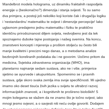
Mandelbrot modela holograma, uz dinamiku fraktalnih raspodjela
energije u (beskonačno?) dimenzija i stanja svijesti. To su samo
dva primjera, a postoji još nekoliko koji koriste čak i drugačiju logiku
i ‘nestandardnu’ matematiku te svijest i dimenzije percepcije! Iako
uglavnom predajemo jednu matematiku i fiziku te praktično
identičnu prirodoznanost diljem svijeta, nedvojbeno jest da tek
spoznajemo duboke tajne postojanja i našeg svemira. Na koncu,
znanstveni koncepti i mjerenja u prošlom stoljeću su često bili
manje kvalitetni i precizni nego danas, a o metodama analize
bezbrojnih koreliranih podataka da i ne govorim. Uočimo pritom da
medicina, Svjetska zdravstvena organizacija (WHO), ima
planetarno najmanje sedam sustava, ako ne i više, primjerice
sjetimo se ayurvede i akupunkture. Spomenimo se i pravnih
sustava, gdje skoro svaka zemlja ima svoje specifičnosti. Mi ujedno
imamo oko deset tisuća živih jezika u svijetu te ultrabrzi razvoj
informacijskih znanosti, a i kognitivnih te prošireno bioloških! S
mojim kolegama se slažem da ne znamo što je točno svijest, iako
mnogi jesmo svjesni, a o savjesti niti neću ovdje govoriti. Dodajem