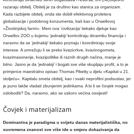
razaraju obitelj. Obitelj je za društvo kao stanica za organizam.
Kada razbijete obitelj, onda ste dobili efektivnog proletera
globalizacije i podobnog konzumenta, baš kao u Orwellovoj
»Životinjskoj farmi«. Meni ova ‘civilizacija’ itekako djeluje kao
Orwellov ZOO u kojemu ‘jednakiji’ kontroliraju dinamiku financija i
naravno da se ‘jednakiji’ itekako poznaju i koordiniraju svoje
interese. A umrežuju li se preko kvazicrkve, kvazinogometa,
kvazimasonerije, kvazipolitike ili raznih drugih načina, manje je
bitno. Jasno je da ‘jednakiji’ i bogati sve više skupljaju profit, a to je
primjerice maestralno opisao Thomas Piketty u djelu »Kapital u 21.
stoljeću«. Kapitalu smeta obitelj, kao i svaki neprofitni podsustav, jer
je puno lakše vladati zbunjenim jedinkama. A bi li se čovjek mogao
osloboditi? Da, naravno, ako se uskoro većina osvijesti!
​Čovjek i materijalizam
Dominantna je paradigma u svijetu danas materijalistička, no
suvremena znanost sve više ide u smjeru dokazivanja da