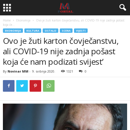
Home
Ekonomija
Ovo je žuti karton čovječanstvu, ali COVID-19 nije zadnja pošast
koja će...
EKONOMIJA
KULTURA
OSTALO
SCENA
VIJESTI
Ovo je žuti karton čovječanstvu,
ali COVID-19 nije zadnja pošast
koja će nam podizati svijest’
By
Novinar MM
-
9. svibnja 2020.
1321
0