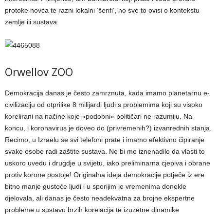
protoke novca te razni lokalni ‘šerifi’, no sve to ovisi o kontekstu
zemlje ili sustava.
Orwellov ZOO
Demokracija danas je često zamrznuta, kada imamo planetarnu e-
civilizaciju od otprilike 8 milijardi ljudi s problemima koji su visoko
korelirani na načine koje »podobni« političari ne razumiju. Na
koncu, i koronavirus je doveo do (privremenih?) izvanrednih stanja.
Recimo, u Izraelu se svi telefoni prate i imamo efektivno čipiranje
svake osobe radi zaštite sustava. Ne bi me iznenadilo da vlasti to
uskoro uvedu i drugdje u svijetu, iako preliminarna cjepiva i obrane
protiv korone postoje! Originalna ideja demokracije potječe iz ere
bitno manje gustoće ljudi i u sporijim je vremenima donekle
djelovala, ali danas je često neadekvatna za brojne ekspertne
probleme u sustavu brzih korelacija te izuzetne dinamike