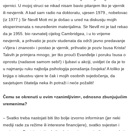
vjernici. U mojoj struci se nikad nisam bavio pitanjem tko je vjernik
ili nevjernik. A kad sam radio na doktoratu, ujesen 1979., nobelovac
(iz 1977.) Sir Nevill Mott mi je došao u ured na diskusiju mojih
eksperimenata s neuređenim materijalima. Sir Nevill mi je tad rekao
da je 1955. bio ravnatelj cijelog Cambridgea, i u to vrijeme
nevjernik, a prihvatio je poziv studenata da održi javno predavanje
»Vjera i znanost« i postao je vjernik, prihvatio je poziv Isusa Krista!
Takvih je primjera mnogo, jer tko prouči Evanđelje i poruku Isusa o
oprostu (nadasve samom sebi!) i ljubavi u akciji, uvidjet će da je to
u najmanju ruku najbolja psihologija ponašanja čovjeka! A toliko je
knjiga o iskustvu vjere te čak i mojih osobnih svjedočenja, da
savjetujem čitatelja neka ih potraži i neće požaliti!
Čemu se okrenuti u ovim »zanimljivim«, odnosno zbunjujućim
vremenima?
– Svatko treba nastojati biti što bolje izvorno informiran (jer neki
mediji rade za režime ili interesne financijere), svatko svjestan i