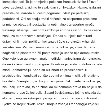
kompleksnosti. To je primjerice pokazao francuski fizičar i filozof
Lévy-Leblond, a vidimo to svaki dan i u Hrvatskoj. Naime, izabrani
predstavnici naroda su često pogurani u vlast po partijskoj
podobnosti. Oni ne znaju tražiti rješenja za ekspertne probleme,
primjerice otpada ili postavljanja optimalne transportne mreže,
tretiranja situacije u kriznom razdoblju korone i slično. To najčešće
znaju za to obrazovani stručnjaci. Danas su rijetki talentirani
državnici ili mudri političari koji znaju i žele se okružiti vrhunskim
savjetnicima. Već sad imamo krizu demokracije, s tim da treba
naglasiti da planetarno 75 posto zemalja uopće nije demokratsko!
One koje jesu uglavnom imaju medijski manipuliranu demokraciju,
da ne kažem i nešto puno gore. Hrvatska je relativno dobra za vrlo
mladu demokraciju. Kada su bili izbori za predsjednika ili
predsjednicu, kandidati su, što god mi o njima mislili, bili relativno
kvalitetni. Vjerujte mi, u drugim zemljama, čak i zrele demokracije,
nisu bolji. Naravno, to ne znači da mi nemamo pravo na bolje ili da
nemamo pravo željeti bolje. Zasad čovječanstvo još ne shvaća da
eksperti, napose inženjeri i provjereni znalci, trebaju voditi svijet.
Sjetite se uvijek Nikole Tesle i brojnih znanja i tehnologija koje su