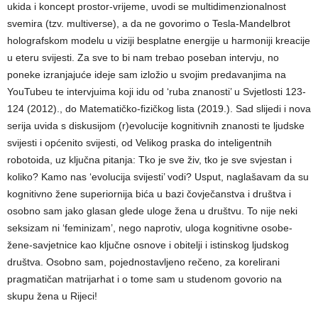
ukida i koncept prostor-vrijeme, uvodi se multidimenzionalnost
svemira (tzv. multiverse), a da ne govorimo o Tesla-Mandelbrot
holografskom modelu u viziji besplatne energije u harmoniji kreacije
u eteru svijesti. Za sve to bi nam trebao poseban intervju, no
poneke izranjajuće ideje sam izložio u svojim predavanjima na
YouTubeu te intervjuima koji idu od ‘ruba znanosti’ u Svjetlosti 123-
124 (2012)., do Matematičko-fizičkog lista (2019.). Sad slijedi i nova
serija uvida s diskusijom (r)evolucije kognitivnih znanosti te ljudske
svijesti i općenito svijesti, od Velikog praska do inteligentnih
robotoida, uz ključna pitanja: Tko je sve živ, tko je sve svjestan i
koliko? Kamo nas ‘evolucija svijesti’ vodi? Usput, naglašavam da su
kognitivno žene superiornija bića u bazi čovječanstva i društva i
osobno sam jako glasan glede uloge žena u društvu. To nije neki
seksizam ni ‘feminizam’, nego naprotiv, uloga kognitivne osobe-
žene-savjetnice kao ključne osnove i obitelji i istinskog ljudskog
društva. Osobno sam, pojednostavljeno rečeno, za korelirani
pragmatičan matrijarhat i o tome sam u studenom govorio na
skupu žena u Rijeci!