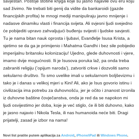
savjestan. Postoje stotine knjiga koje su jasno najavile ovu eru koju
sad živimo. Ne trebati biti genij da vidite da bankaroidi (gazde
financijskih profita) te mnogi mediji manipuliraju javno mnijenje i
nadasve dinamiku vlasti i financija svijeta. Ali svjesni ljudi svejedno
će pobijediti upravo zahvaljujući buđenju svijesti i ljudske savjesti.
Tu je nama bitan nauk oprosta i ljubavi, Evanđelje Isusa Krista, a
sjetimo se da ga je primijenio i Mahatma Gandhi i bez sile pobijedio
imperijalnu britansku kolonizaciju! Ujedno, glede duhovnosti i vjere,
imamo dvije mogućnosti. Ili je Isusova poruka laž, pa onda treba
zabraniti religiju (‘opijum naroda’), zatvoriti crkve i dozvoliti samo
sekularno društvo. To smo uvelike imali u sekularnom boljševizmu i
tako je i danas u velikoj mjeri u Kini! Ali, ako je Isus govorio istinu i
civilizacija ima potrebu za duhovnošću, jer je očito i znanost izronila
iz duhovne baštine čovječanstva, onda je red da se napokon mi
ljudi osvijestimo jer doba, koje je već stiglo, će ili biti duhovno, kako
je jasno najavio i Nikola Tesla, ili nas humanoida neće biti. Dragi
prijatelji, zasad je izbor na nama!
Novi list pratite putem aplikacija za
Android
,
iPhone/iPad
ili
Windows Phone
.