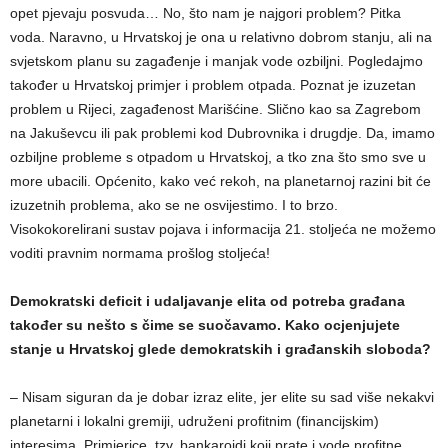
opet pjevaju posvuda… No, što nam je najgori problem? Pitka
voda. Naravno, u Hrvatskoj je ona u relativno dobrom stanju, ali na
svjetskom planu su zagađenje i manjak vode ozbiljni. Pogledajmo
također u Hrvatskoj primjer i problem otpada. Poznat je izuzetan
problem u Rijeci, zagađenost Marišćine. Slično kao sa Zagrebom
na Jakuševcu ili pak problemi kod Dubrovnika i drugdje. Da, imamo
ozbiljne probleme s otpadom u Hrvatskoj, a tko zna što smo sve u
more ubacili. Općenito, kako već rekoh, na planetarnoj razini bit će
izuzetnih problema, ako se ne osvijestimo. I to brzo.
Visokokorelirani sustav pojava i informacija 21. stoljeća ne možemo
voditi pravnim normama prošlog stoljeća!
Demokratski deficit i udaljavanje elita od potreba građana
također su nešto s čime se suočavamo. Kako ocjenjujete
stanje u Hrvatskoj glede demokratskih i građanskih sloboda?
– Nisam siguran da je dobar izraz elite, jer elite su sad više nekakvi
planetarni i lokalni gremiji, udruženi profitnim (financijskim)
interesima. Primjerice, tzv. bankaroidi koji prate i vode profitne