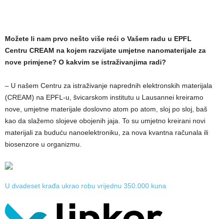
Možete li nam prvo nešto više reći o Vašem radu u EPFL
Centru CREAM na kojem razvijate umjetne nanomaterijale za
nove primjene? O kakvim se istraživanjima radi?
– U našem Centru za istraživanje naprednih elektronskih materijala
(CREAM) na EPFL-u, švicarskom institutu u Lausannei kreiramo
nove, umjetne materijale doslovno atom po atom, sloj po sloj, baš
kao da slažemo slojeve obojenih jaja. To su umjetno kreirani novi
materijali za buduću nanoelektroniku, za nova kvantna računala ili
biosenzore u organizmu.
U dvadeset krađa ukrao robu vrijednu 350.000 kuna