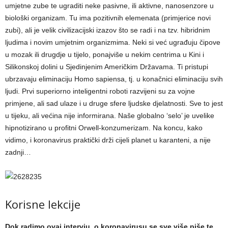
umjetne zube te ugraditi neke pasivne, ili aktivne, nanosenzore u
biološki organizam. Tu ima pozitivnih elemenata (primjerice novi
zubi), ali je velik civilizacijski izazov što se radi i na tzv. hibridnim
ljudima i novim umjetnim organizmima. Neki si već ugrađuju čipove
u mozak ili drugdje u tijelo, ponajviše u nekim centrima u Kini i
Silikonskoj dolini u Sjedinjenim Američkim Državama. Ti pristupi
ubrzavaju eliminaciju Homo sapiensa, tj. u konačnici eliminaciju svih
ljudi. Prvi superiorno inteligentni roboti razvijeni su za vojne
primjene, ali sad ulaze i u druge sfere ljudske djelatnosti. Sve to jest
u tijeku, ali većina nije informirana. Naše globalno ‘selo’ je uvelike
hipnotizirano u profitni Orwell-konzumerizam. Na koncu, kako
vidimo, i koronavirus praktički drži cijeli planet u karanteni, a nije
zadnji…
Korisne lekcije
​Dok radimo ovaj intervju, o koronavirusu se sve više piše te