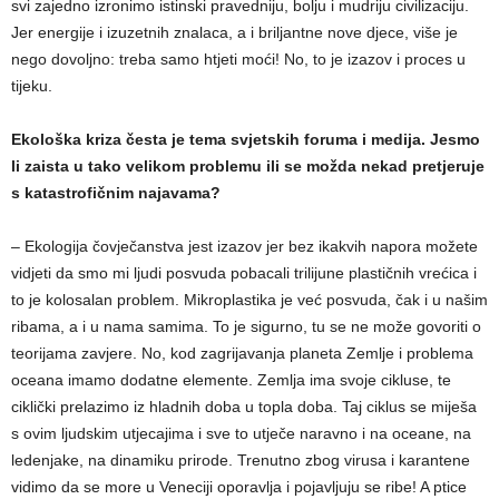
svi zajedno izronimo istinski pravedniju, bolju i mudriju civilizaciju.
Jer energije i izuzetnih znalaca, a i briljantne nove djece, više je
nego dovoljno: treba samo htjeti moći! No, to je izazov i proces u
tijeku.
Ekološka kriza česta je tema svjetskih foruma i medija. Jesmo
li zaista u tako velikom problemu ili se možda nekad pretjeruje
s katastrofičnim najavama?
– Ekologija čovječanstva jest izazov jer bez ikakvih napora možete
vidjeti da smo mi ljudi posvuda pobacali trilijune plastičnih vrećica i
to je kolosalan problem. Mikroplastika je već posvuda, čak i u našim
ribama, a i u nama samima. To je sigurno, tu se ne može govoriti o
teorijama zavjere. No, kod zagrijavanja planeta Zemlje i problema
oceana imamo dodatne elemente. Zemlja ima svoje cikluse, te
ciklički prelazimo iz hladnih doba u topla doba. Taj ciklus se miješa
s ovim ljudskim utjecajima i sve to utječe naravno i na oceane, na
ledenjake, na dinamiku prirode. Trenutno zbog virusa i karantene
vidimo da se more u Veneciji oporavlja i pojavljuju se ribe! A ptice