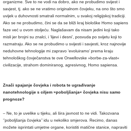
organizme. Sve to ne vodi na dobro, ako ne probudimo svijest i
savjest, tj. ako se ne vratimo originalnom čovjeku, na ono što smo
uvijek u duhovnosti smatrali normalnim, u svakoj religijskoj tradiciji.
Ako se ne probudimo, čini se da se bliži kraj biološke Homo sapiens
faze već u ovom stoljeću. Naglašavam da nisam jedini koji tako
misli jer brojni su znalci, i ‘lijevi i desni’, posvuda po svijetu koji to
razmatraju. Ako se ne probudimo u svijesti i savjesti, kroz najnovije
neduhovne tehnologije mi zapravo ‘evoluiramo’ prema kraju
tehnološkog čovječanstva te ove Orwellovske »borbe-za-vlast«
civilizacije, strahom dominiranog, agresivnog, Homo sapiensa.
Znači spajanje čovjeka i robota te ugrađivanje
nanotehnologije s ciljem »poboljšanja« čovjeka nisu samo
prognoze?
– Ne, to je uvelike u tijeku, ali šira javnost to ne vidi. Takozvana
‘’poboljšanja čovjeka’’ idu u nekoliko smjerova. Recimo, danas
možete isprintati umjetne organe, koristiti matične stanice, napraviti