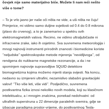
čovjek nije samo materijalno biće. Možete li nam reći nešto
više o tome?
– To je vrlo jasno jer naše oči ništa ne vide, a uši ništa ne čuju!
Primjerice, mi vidimo samo duljine svjetlosti od 0.4 do 0.8 mikrona
(plavo do crvenog), a to je zanemarivo u spektru svih
elektromagnetskih valova. Recimo, ne vidimo ultraljubičaste ni
infracrvene zrake, iako ih osjetimo. Sva suvremena meteorologija i
mnogi najnoviji instrumenti prirodnih znanosti i biomedicine koriste
‘’neljudske’’ spektroskopske metode mjerenja ‘’nevidljivoga’’, od
rendgena do nuklearne magnetske rezonancije, a da i ne
spominjem najnovije supravodljive SQUID detektore
biomagnetizma kojima možemo mjeriti stanja svijesti. Na koncu,
nedavno su izmjereni ultrafini, nezamislivo slabašni gravitacijski
valovi! ‘’Tko više leti, više vidi’’. Posljedično, suvremena
postkvantna fizika iznosi nekoliko novih modela, koji su klasičnom
intelektualcu, a i mnogim znalcima, ponekad nedohvatni: od
ultrafinih superstruna u 22 dimenzije paralelnih svemira, gdje se
izbacuje paradigma prostor-vrijeme, do postkvantnog Tesla-