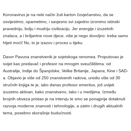
Koronavirus je na neki način žuti karton čovječanstvu, da se
osvijestimo, opametimo, i savjesno svi zajedno izronimo istinski
pravedniju, bolju i mudriju civilizaciju. Jer energije i izuzetnih
znalaca, a i briljantne nove djece, više je nego dovoljno: treba samo
htjeti moći! No, to je izazov i proces u tijeku
Davor Pavuna znanstvenik je svjetskoga renomea. Proputovao je
svijet kao predavač i profesor na mnogim sveučilištima: od
Australije, Indije do Španjolske, Velike Britanije, Japana, Kine i SAD-
a. Objavio je više od 250 znanstvenih radova, uredio više od 30
stručnih knjiga te je, iako danas profesor emeritus, još uvijek
izuzetno aktivan, kako znanstveno, tako i u medijima. Između
brojnih obveza pristao je na intervju te smo se ponajprije dotaknuli
razvoja moderne znanosti i tehnologije, a zatim i drugih aktualnih
tema, posebno skorašnje budućnosti.