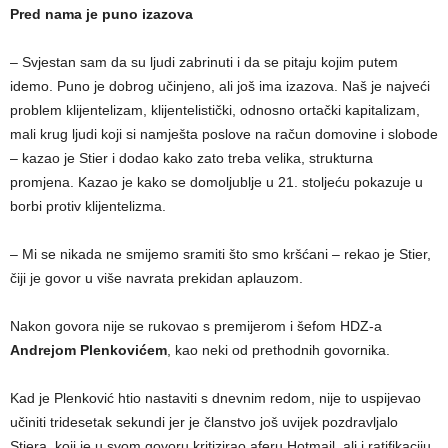
Pred nama je puno izazova
– Svjestan sam da su ljudi zabrinuti i da se pitaju kojim putem
idemo. Puno je dobrog učinjeno, ali još ima izazova. Naš je najveći
problem klijentelizam, klijentelistički, odnosno ortački kapitalizam,
mali krug ljudi koji si namješta poslove na račun domovine i slobode
– kazao je Stier i dodao kako zato treba velika, strukturna
promjena. Kazao je kako se domoljublje u 21. stoljeću pokazuje u
borbi protiv klijentelizma.
– Mi se nikada ne smijemo sramiti što smo kršćani – rekao je Stier,
čiji je govor u više navrata prekidan aplauzom.
Nakon govora nije se rukovao s premijerom i šefom HDZ-a
Andrejom Plenkovićem
, kao neki od prethodnih govornika.
Kad je Plenković htio nastaviti s dnevnim redom, nije to uspijevao
učiniti tridesetak sekundi jer je članstvo još uvijek pozdravljalo
Stiera, koji je u svom govoru kritizirao aferu Hotmail, ali i ratifikaciju