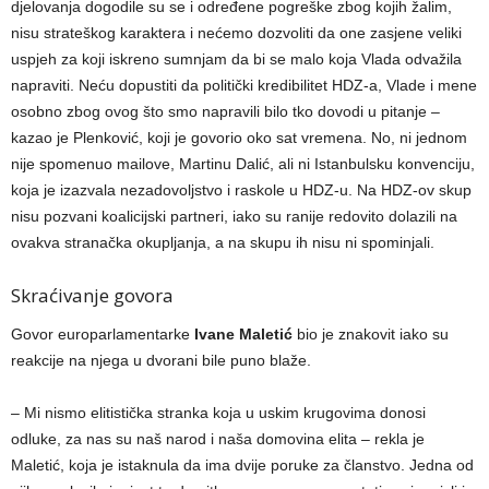
djelovanja dogodile su se i određene pogreške zbog kojih žalim,
nisu strateškog karaktera i nećemo dozvoliti da one zasjene veliki
uspjeh za koji iskreno sumnjam da bi se malo koja Vlada odvažila
napraviti. Neću dopustiti da politički kredibilitet HDZ-a, Vlade i mene
osobno zbog ovog što smo napravili bilo tko dovodi u pitanje –
kazao je Plenković, koji je govorio oko sat vremena. No, ni jednom
nije spomenuo mailove, Martinu Dalić, ali ni Istanbulsku konvenciju,
koja je izazvala nezadovoljstvo i raskole u HDZ-u. Na HDZ-ov skup
nisu pozvani koalicijski partneri, iako su ranije redovito dolazili na
ovakva stranačka okupljanja, a na skupu ih nisu ni spominjali.
Skraćivanje govora
Govor europarlamentarke
Ivane Maletić
bio je znakovit iako su
reakcije na njega u dvorani bile puno blaže.
– Mi nismo elitistička stranka koja u uskim krugovima donosi
odluke, za nas su naš narod i naša domovina elita – rekla je
Maletić, koja je istaknula da ima dvije poruke za članstvo. Jedna od