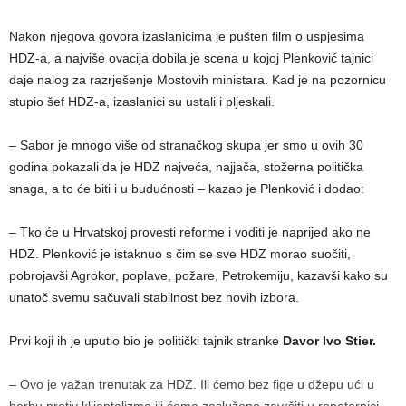
Nakon njegova govora izaslanicima je pušten film o uspjesima
HDZ-a, a najviše ovacija dobila je scena u kojoj Plenković tajnici
daje nalog za razrješenje Mostovih ministara. Kad je na pozornicu
stupio šef HDZ-a, izaslanici su ustali i pljeskali.
– Sabor je mnogo više od stranačkog skupa jer smo u ovih 30
godina pokazali da je HDZ najveća, najjača, stožerna politička
snaga, a to će biti i u budućnosti – kazao je Plenković i dodao:
– Tko će u Hrvatskoj provesti reforme i voditi je naprijed ako ne
HDZ. Plenković je istaknuo s čim se sve HDZ morao suočiti,
pobrojavši Agrokor, poplave, požare, Petrokemiju, kazavši kako su
unatoč svemu sačuvali stabilnost bez novih izbora.
Prvi koji ih je uputio bio je politički tajnik stranke
Davor Ivo Stier.
– Ovo je važan trenutak za HDZ. Ili ćemo bez fige u džepu ući u
borbu protiv klijentelizma ili ćemo zasluženo završiti u ropotarnici