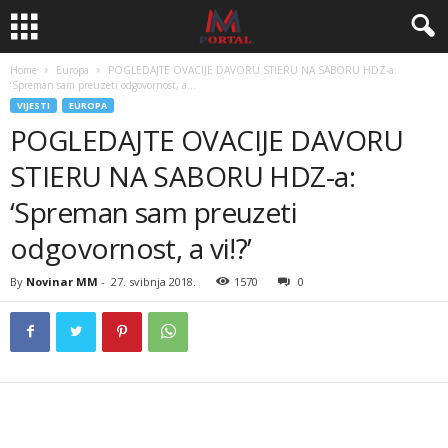
Home
Europa
POGLEDAJTE OVACIJE DAVORU STIERU NA SABORU HDZ-a:
‘Spreman sam preuzeti odgovornost, a...
VIJESTI
EUROPA
POGLEDAJTE OVACIJE DAVORU
STIERU NA SABORU HDZ-a:
‘Spreman sam preuzeti
odgovornost, a vi!?’
By
Novinar MM
-
27. svibnja 2018.
1570
0