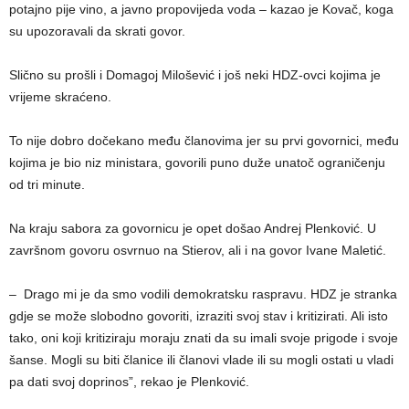
potajno pije vino, a javno propovijeda voda – kazao je Kovač, koga
su upozoravali da skrati govor.
Slično su prošli i Domagoj Milošević i još neki HDZ-ovci kojima je
vrijeme skraćeno.
To nije dobro dočekano među članovima jer su prvi govornici, među
kojima je bio niz ministara, govorili puno duže unatoč ograničenju
od tri minute.
Na kraju sabora za govornicu je opet došao Andrej Plenković. U
završnom govoru osvrnuo na Stierov, ali i na govor Ivane Maletić.
– Drago mi je da smo vodili demokratsku raspravu. HDZ je stranka
gdje se može slobodno govoriti, izraziti svoj stav i kritizirati. Ali isto
tako, oni koji kritiziraju moraju znati da su imali svoje prigode i svoje
šanse. Mogli su biti članice ili članovi vlade ili su mogli ostati u vladi
pa dati svoj doprinos”, rekao je Plenković.