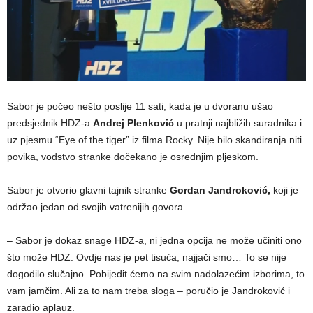
Sabor je počeo nešto poslije 11 sati, kada je u dvoranu ušao
predsjednik HDZ-a
Andrej Plenković
u pratnji najbližih suradnika i
uz pjesmu “Eye of the tiger” iz filma Rocky. Nije bilo skandiranja niti
povika, vodstvo stranke dočekano je osrednjim pljeskom.
Sabor je otvorio glavni tajnik stranke
Gordan Jandroković,
koji je
održao jedan od svojih vatrenijih govora.
– Sabor je dokaz snage HDZ-a, ni jedna opcija ne može učiniti ono
što može HDZ. Ovdje nas je pet tisuća, najjači smo… To se nije
dogodilo slučajno. Pobijedit ćemo na svim nadolazećim izborima, to
vam jamčim. Ali za to nam treba sloga – poručio je Jandroković i
zaradio aplauz.