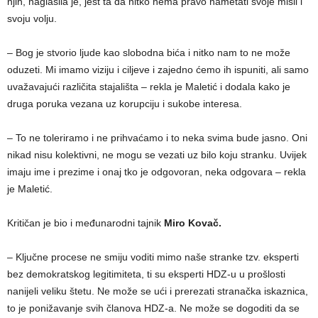
njih, naglasila je, jest ta da nitko nema pravo nametati svoje misli i
svoju volju.
– Bog je stvorio ljude kao slobodna bića i nitko nam to ne može
oduzeti. Mi imamo viziju i ciljeve i zajedno ćemo ih ispuniti, ali samo
uvažavajući različita stajališta – rekla je Maletić i dodala kako je
druga poruka vezana uz korupciju i sukobe interesa.
– To ne toleriramo i ne prihvaćamo i to neka svima bude jasno. Oni
nikad nisu kolektivni, ne mogu se vezati uz bilo koju stranku. Uvijek
imaju ime i prezime i onaj tko je odgovoran, neka odgovara – rekla
je Maletić.
Kritičan je bio i međunarodni tajnik
Miro Kovač.
– Ključne procese ne smiju voditi mimo naše stranke tzv. eksperti
bez demokratskog legitimiteta, ti su eksperti HDZ-u u prošlosti
nanijeli veliku štetu. Ne može se ući i prerezati stranačka iskaznica,
to je ponižavanje svih članova HDZ-a. Ne može se dogoditi da se