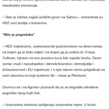
Istanbulske konvencije.
– Stier je održao najjači politički govor na Saboru – komentirali su
HDZ-ovci poslije u kuloarima.
“Bilo je pogrešaka”
– HDZ vrijednosno, svjetonazorski pozicioniramo na desni centar,
na kojem ga je želio vidjeti i na kojem ga je usidrio dr. Franjo
Tuđman. Upravo na tom prostoru kuca bilo najviše birača. Desni
centar znači i narodnjaštvo i demokršćanstvo i domoljublje i
državotvornost i EU vrijednosti. I s njim takvim ćemo pobjeđivati na
svim izborima na koje budemo išli – rekao je Plenković.
Osvrnuo se i na Agrokor priznavši da su se dogodile određene
pogreške zbog kojih žali.
– Izvanredne okolnosti zahtijevaju izvanredne mjere. U brzini