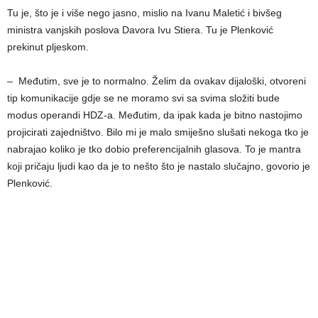
Tu je, što je i više nego jasno, mislio na Ivanu Maletić i bivšeg
ministra vanjskih poslova Davora Ivu Stiera. Tu je Plenković
prekinut pljeskom.
– Međutim, sve je to normalno. Želim da ovakav dijaloški, otvoreni
tip komunikacije gdje se ne moramo svi sa svima složiti bude
modus operandi HDZ-a. Međutim, da ipak kada je bitno nastojimo
projicirati zajedništvo. Bilo mi je malo smiješno slušati nekoga tko je
nabrajao koliko je tko dobio preferencijalnih glasova. To je mantra
koji pričaju ljudi kao da je to nešto što je nastalo slučajno, govorio je
Plenković.