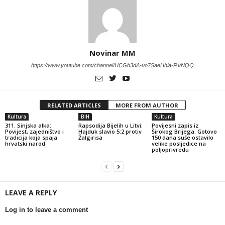
Novinar MM
https://www.youtube.com/channel/UCGh3dA-uo7SaeHhla-RVNQQ
RELATED ARTICLES
MORE FROM AUTHOR
Kultura
BIH
Kultura
311. Sinjska alka:
Rapsodija Bijelih u Litvi:
Povijesni zapis iz
Povijest, zajedništvo i
Hajduk slavio 5:2 protiv
Širokog Brijega: Gotovo
tradicija koja spaja
Žalgirisa
150 dana suše ostavilo
hrvatski narod
velike posljedice na
poljoprivredu
LEAVE A REPLY
Log in to leave a comment