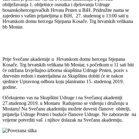
obilježavanja 1. obljetnice osnutka i djelovanja Udruge
bosanskohercegovačkih Hrvata Prsten u BiH. Pridružite nama se
zajedeno s vašim prijateljima u BiH, 27. studenog u 13:00 sati u
Hrvatskom domu hercega Stjepana Kosače. Trg hrvatskih velikana
bb Mostar.
Prije Svečane akademije u Hrvatskom domu hercega Stjepana
Kosače. Trg hrvatskih velikana bb Mostar, s početkom u 11 sati biti
će održana Izvještajno-izborna skupština Udruge Prsten, poziv s
dnevnim redom i materijalima za Skupštinu dobiti će te nakon
sjednice Upravnog odbora koju planiramo 15. studenog 2019.
godine.
Očekujemo vas na Skupštini Udruge i na Svečanoj akademiji
27.studenog 2019. u Mostaru Radujemo se viđenju i druženju u
Mostaru! Na Svečanu akademiju možete dovesti članove obitelji,
prijatelja Udruge Prsten i buduće članove Udruge. Ne zaboravite na
vrijeme potvrditi vaš i njihov dolazak na Svečanu akademiju.