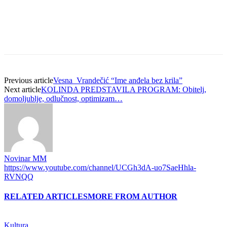
Previous article
Vesna Vrandečić “Ime anđela bez krila”
Next article
KOLINDA PREDSTAVILA PROGRAM: Obitelj,
domoljublje, odlučnost, optimizam…
Novinar MM
https://www.youtube.com/channel/UCGh3dA-uo7SaeHhla-
RVNQQ
RELATED ARTICLES
MORE FROM AUTHOR
Kultura