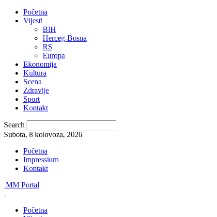
Početna
Vijesti
BIH
Herceg-Bosna
RS
Europa
Ekonomija
Kultura
Scena
Zdravlje
Sport
Kontakt
Search
Subota, 8 kolovoza, 2026
Početna
Impressium
Kontakt
MM Portal
Početna