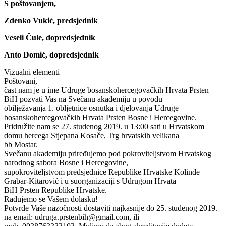
S poštovanjem,
Zdenko Vukić, predsjednik
Veseli Čule, dopredsjednik
Anto Domić, dopredsjednik
Vizualni elementi
Poštovani,
čast nam je u ime Udruge bosanskohercegovačkih Hrvata Prsten
BiH pozvati Vas na Svečanu akademiju u povodu
obilježavanja 1. obljetnice osnutka i djelovanja Udruge
bosanskohercegovačkih Hrvata Prsten Bosne i Hercegovine.
Pridružite nam se 27. studenog 2019. u 13:00 sati u Hrvatskom
domu hercega Stjepana Kosače, Trg hrvatskih velikana
bb Mostar.
Svečanu akademiju priređujemo pod pokroviteljstvom Hrvatskog
narodnog sabora Bosne i Hercegovine,
supokroviteljstvom predsjednice Republike Hrvatske Kolinde
Grabar-Kitarović i u suorganizaciji s Udrugom Hrvata
BiH Prsten Republike Hrvatske.
Radujemo se Vašem dolasku!
Potvrde Vaše nazočnosti dostaviti najkasnije do 25. studenog 2019.
na email: udruga.prstenbih@gmail.com, ili