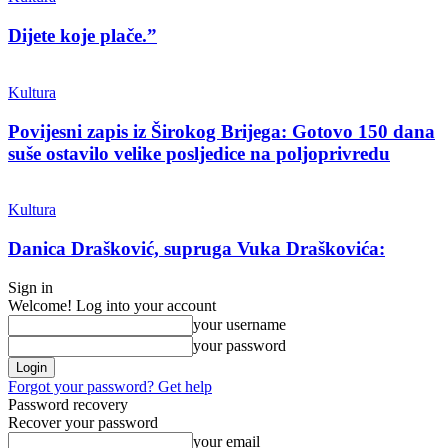
Dijete koje plače.”
Kultura
Povijesni zapis iz Širokog Brijega: Gotovo 150 dana
suše ostavilo velike posljedice na poljoprivredu
Kultura
Danica Drašković, supruga Vuka Draškovića:
Sign in
Welcome! Log into your account
your username
your password
Forgot your password? Get help
Password recovery
Recover your password
your email