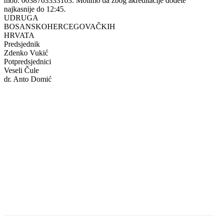
mob. 0038763333103. Molimo da zbog akreditacije dođete
najkasnije do 12:45.
UDRUGA
BOSANSKOHERCEGOVAČKIH
HRVATA
Predsjednik
Zdenko Vukić
Potpredsjednici
Veseli Čule
dr. Anto Domić