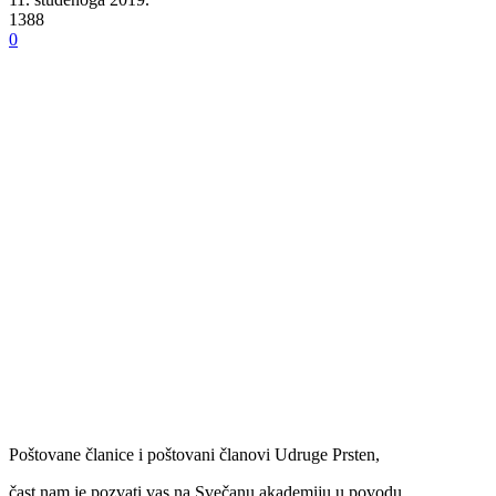
1388
0
Poštovane članice i poštovani članovi Udruge Prsten,
čast nam je pozvati vas na Svečanu akademiju u povodu