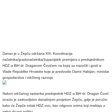
Danas je u Žepču održana XIX. Koordinacija
načelnika/gradonačelnika/županijskih premijera s predsjednikom
HDZ-a BiH dr. Draganom Čovićem na kojoj su nazočili i gosti iz
Vlade Republike Hrvatske koje je predvodio Damir Habijan, ministar
gospodarstva i održivog razvoja.
Nakon održanog sastanka predsjednik HDZ-a BiH dr. Dragan Čović
izrazio je zadovoljstvo današnjom posjetom Žepču, gdje je poručio
kako će Žepče ostati HDZ-ovo, kao odgovor svima koji maštaju o
nekoj drugoj politici.