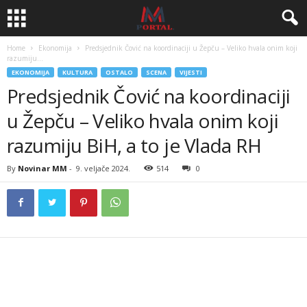
Home
Ekonomija
Predsjednik Čović na koordinaciji u Žepču – Veliko hvala onim koji
razumiju...
EKONOMIJA
KULTURA
OSTALO
SCENA
VIJESTI
Predsjednik Čović na koordinaciji
u Žepču – Veliko hvala onim koji
razumiju BiH, a to je Vlada RH
By
Novinar MM
-
9. veljače 2024.
514
0