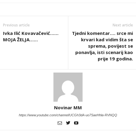
Previous article
Next article
Ivka Ilić Kovavačević……
Tjedni komentar…. srce mi
MOJA ŽELJA……
krvari kad vidim šta se
sprema, povijest se
ponavlja, isti scenarij kao
prije 19 godina.
Novinar MM
https://www.youtube.com/channel/UCGh3dA-uo7SaeHhla-RVNQQ