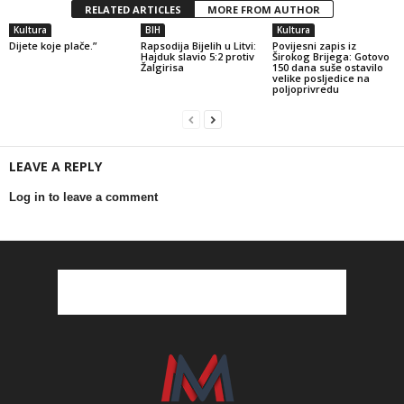
RELATED ARTICLES
MORE FROM AUTHOR
Kultura
BIH
Kultura
Dijete koje plače.”
Rapsodija Bijelih u Litvi:
Povijesni zapis iz
Hajduk slavio 5:2 protiv
Širokog Brijega: Gotovo
Žalgirisa
150 dana suše ostavilo
velike posljedice na
poljoprivredu
LEAVE A REPLY
Log in to leave a comment