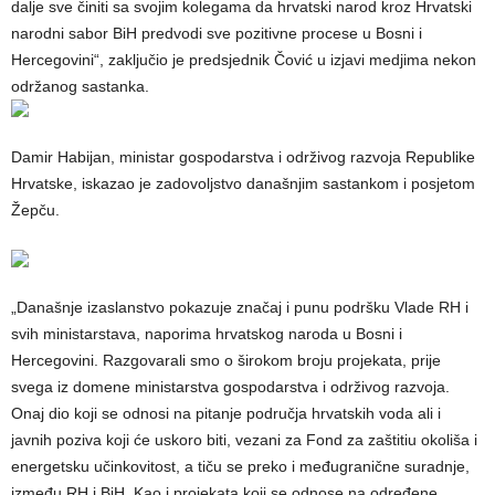
dalje sve činiti sa svojim kolegama da hrvatski narod kroz Hrvatski
narodni sabor BiH predvodi sve pozitivne procese u Bosni i
Hercegovini“, zaključio je predsjednik Čović u izjavi medjima nekon
održanog sastanka.
Damir Habijan, ministar gospodarstva i održivog razvoja Republike
Hrvatske, iskazao je zadovoljstvo današnjim sastankom i posjetom
Žepču.
„Današnje izaslanstvo pokazuje značaj i punu podršku Vlade RH i
svih ministarstava, naporima hrvatskog naroda u Bosni i
Hercegovini. Razgovarali smo o širokom broju projekata, prije
svega iz domene ministarstva gospodarstva i održivog razvoja.
Onaj dio koji se odnosi na pitanje područja hrvatskih voda ali i
javnih poziva koji će uskoro biti, vezani za Fond za zaštitiu okoliša i
energetsku učinkovitost, a tiču se preko i međugranične suradnje,
između RH i BiH. Kao i projekata koji se odnose na određene