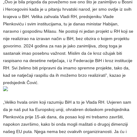
„Ovo je bila prigoda da povežemo sve ono što je zanimljivo u Bosni
i Hercegovini kada je u pitanju hrvatski narod, jer smo ovdje iz svih
krajeva u BiH. Velika zahvala Vladi RH, predsjeniku Vlade
Plenkoviću i svim institucijama, tu je danas ministar Habijan,
naravno i gospodinu Milasu. Ne postoji ni jedan projekt u RH koji se
nije realizirao na izravan način u BiH, bez obzira o kojem projektu
govorimo. 2024 godina za nas je jako zanimljiva, zbog toga je
sastanak imao posebnu važnost. Mislim da će kroz ožujak biti
raspisano na desetine netječaja, i iz Federacije BiH i kroz institucije
RH. Svi želimo biti pripravni da imamo spremne projekte, tako da,
kad se natječaji raspišu da ih možemo brzo realizirati“, kazao je
predsjednik Čović.
„Veliko hvala onim koji razumiju BiH a to je Vlada RH. Uvjeren sam
da je naš put ka Europskoj uniji, ohrabren dolaskom predsjednika
Plenkovića prije 15-ak dana, da posao koji mi trebamo završiti,
napokon završimo, kako bi onda mogli maštati o drugoj dimenziji
našeg EU puta. Njega nema bez ovakvih organiziranosti. Ja ću i