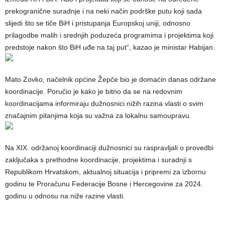
prekogranične suradnje i na neki način podrške putu koji sada
slijedi što se tiče BiH i pristupanja Europskoj uniji, odnosno
prilagodbe malih i srednjih poduzeća programima i projektima koji
predstoje nakon što BiH uđe na taj put“, kazao je ministar Habijan.
Mato Zovko, načelnik općine Žepče bio je domaćin danas održane
koordinacije. Poručio je kako je bitno da se na redovnim
koordinacijama informiraju dužnosnici nižih razina vlasti o svim
značajnim pitanjima koja su važna za lokalnu samoupravu.
Na XIX. održanoj koordinaciji dužnosnici su raspravljali o provedbi
zaključaka s prethodne koordinacije, projektima i suradnji s
Republikom Hrvatskom, aktualnoj situacija i pripremi za izbornu
godinu te Proračunu Federacije Bosne i Hercegovine za 2024.
godinu u odnosu na niže razine vlasti.