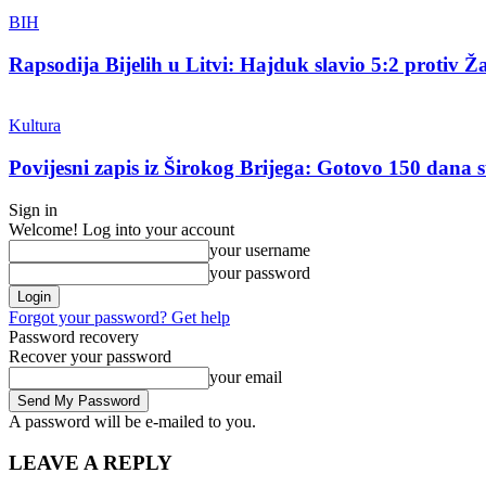
BIH
Rapsodija Bijelih u Litvi: Hajduk slavio 5:2 protiv Ža
Kultura
Povijesni zapis iz Širokog Brijega: Gotovo 150 dana su
Sign in
Welcome! Log into your account
your username
your password
Forgot your password? Get help
Password recovery
Recover your password
your email
A password will be e-mailed to you.
LEAVE A REPLY