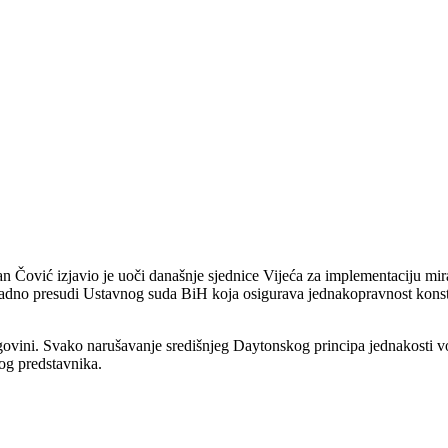
Čović izjavio je uoči današnje sjednice Vijeća za implementaciju mira
adno presudi Ustavnog suda BiH koja osigurava jednakopravnost konstitu
ovini. Svako narušavanje središnjeg Daytonskog principa jednakosti vodi
okog predstavnika.