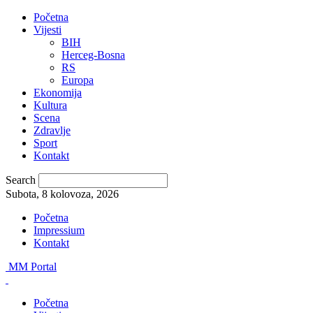
Početna
Vijesti
BIH
Herceg-Bosna
RS
Europa
Ekonomija
Kultura
Scena
Zdravlje
Sport
Kontakt
Search
Subota, 8 kolovoza, 2026
Početna
Impressium
Kontakt
MM Portal
Početna