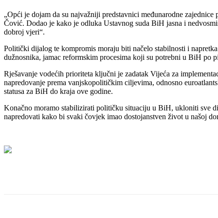
„Opći je dojam da su najvažniji predstavnici međunarodne zajednice 
Čović. Dodao je kako je odluka Ustavnog suda BiH jasna i nedvosmisle
dobroj vjeri“.
Politički dijalog te kompromis moraju biti načelo stabilnosti i napre
dužnosnika, jamac reformskim procesima koji su potrebni u BiH po p
Rješavanje vodećih prioriteta ključni je zadatak Vijeća za implementac
napredovanje prema vanjskopolitičkim ciljevima, odnosno euroatlantski
statusa za BiH do kraja ove godine.
Konačno moramo stabilizirati političku situaciju u BiH, ukloniti sve dis
napredovati kako bi svaki čovjek imao dostojanstven život u našoj d