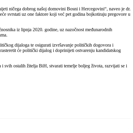
jeti ničega dobrog našoj domovini Bosni i Hercegovini“, naveo je dr.
e svrstati uz one faktore koji već pet godina bojkotiraju pregovore u
dužnosnika iz lipnja 2020. godine, uz nazočnost međunarodnih
ama.
tičkog dijaloga te osigurati izvršavanje političkih dogovora i
eretit će politički dijalog i doprinijeti ostvarenju kandidatskog
vih ostalih žitelja BiH, stvarati temelje boljeg života, razvijati se i