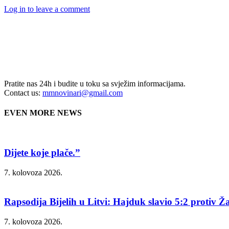
Log in to leave a comment
Pratite nas 24h i budite u toku sa svježim informacijama.
Contact us:
mmnovinari@gmail.com
EVEN MORE NEWS
Dijete koje plače.”
7. kolovoza 2026.
Rapsodija Bijelih u Litvi: Hajduk slavio 5:2 protiv Ža
7. kolovoza 2026.