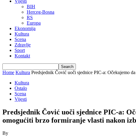
Vijesti
BIH
Herceg-Bosna
RS
Europa
Ekonomija
Kultura
Scena
Zdravlje
Sport
Kontakt
Home
Kultura
Predsjednik Čović uoči sjednice PIC-a: Očekujemo da V
Kultura
Ostalo
Scena
Vijesti
Predsjednik Čović uoči sjednice PIC-a: Oč
omogućiti brzo formiranje vlasti nakon iz
By