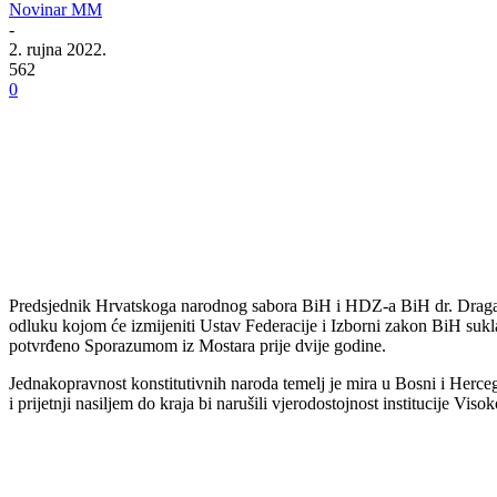
Novinar MM
-
2. rujna 2022.
562
0
Predsjednik Hrvatskoga narodnog sabora BiH i HDZ-a BiH dr. Dragan 
odluku kojom će izmijeniti Ustav Federacije i Izborni zakon BiH sukl
potvrđeno Sporazumom iz Mostara prije dvije godine.
Jednakopravnost konstitutivnih naroda temelj je mira u Bosni i Herceg
i prijetnji nasiljem do kraja bi narušili vjerodostojnost institucije Vis