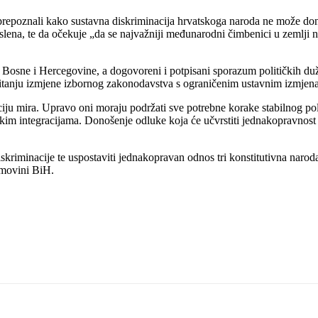
prepoznali kako sustavna diskriminacija hrvatskoga naroda ne može doni
na, te da očekuje „da se najvažniji međunarodni čimbenici u zemlji neć
tka Bosne i Hercegovine, a dogovoreni i potpisani sporazum političkih 
itanju izmjene izbornog zakonodavstva s ograničenim ustavnim izmjen
iju mira. Upravo oni moraju podržati sve potrebne korake stabilnog poli
m integracijama. Donošenje odluke koja će učvrstiti jednakopravnost rast
kriminacije te uspostaviti jednakopravan odnos tri konstitutivna naroda i s
omovini BiH.