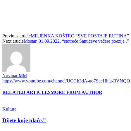
Previous article
MILJENKA KOŠTRO “SVE POSTAJE RUTINA”
Next article
Mostar, 01.09.2022. “stotreće Šantićeve večere poezije .”
Novinar MM
https://www.youtube.com/channel/UCGh3dA-uo7SaeHhla-RVNQQ
RELATED ARTICLES
MORE FROM AUTHOR
Kultura
Dijete koje plače.”