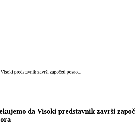
isoki predstavnik završi započeti posao...
ekujemo da Visoki predstavnik završi započe
bora