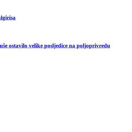
lgirisa
še ostavilo velike posljedice na poljoprivredu