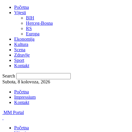
Početna
Vijesti
BIH
Herceg-Bosna
RS
Europa
Ekonomija
Kultura
Scena
Zdravlje
Sport
Kontakt
Search
Subota, 8 kolovoza, 2026
Početna
Impressium
Kontakt
MM Portal
Početna