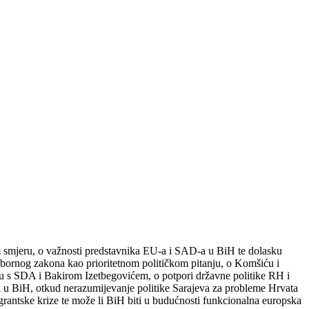
em smjeru, o važnosti predstavnika EU-a i SAD-a u BiH te dolasku
bornog zakona kao prioritetnom političkom pitanju, o Komšiću i
u s SDA i Bakirom Izetbegovićem, o potpori državne politike RH i
 u BiH, otkud nerazumijevanje politike Sarajeva za probleme Hrvata
antske krize te može li BiH biti u budućnosti funkcionalna europska