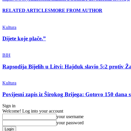
RELATED ARTICLES
MORE FROM AUTHOR
Kultura
Dijete koje plače.”
BIH
Rapsodija Bijelih u Litvi: Hajduk slavio 5:2 protiv Ža
Kultura
Povijesni zapis iz Širokog Brijega: Gotovo 150 dana su
Sign in
Welcome! Log into your account
your username
your password