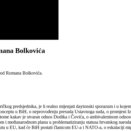
omana Bolkovića
 kod Romana Bolkovića.
ričkog predsjednika, je li realno mijenjati daytonski sporazum i u koj
onceptu u BiH, o neprovođenju presuda Ustavnoga suda, o promjeni Iz
o tome kakav je stvaran odnos Dodika i Čovića, o ambivalentnom odnos
m i međunarodnom planu u problematiziranju statusa hrvatskog naroda
u u EU, kad će BiH postati članicom EU-a i NATO-a, o eskalaciji migr