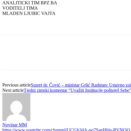
ANALITICKI TIM BPZ BA
VODITELJ TIMA
MLADEN LJUBIC VAJTA
Previous article
Susret dr. Čović – ministar Grlić Radman: Ustavno zaja
Next article
Tjedni zimski komentar “Uvažiti Institucije poštuješ Sebe
Novinar MM
https://www.youtube.com/channel/UCGh3dA-uo7SaeHhla-RVNQQ