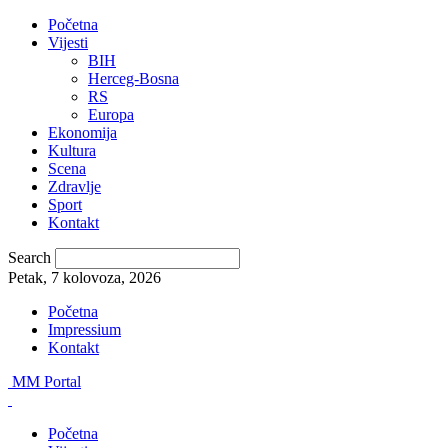
Početna
Vijesti
BIH
Herceg-Bosna
RS
Europa
Ekonomija
Kultura
Scena
Zdravlje
Sport
Kontakt
Search
Petak, 7 kolovoza, 2026
Početna
Impressium
Kontakt
MM Portal
Početna