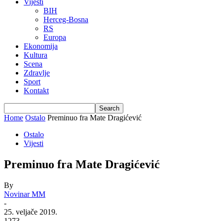
Vijesti
BIH
Herceg-Bosna
RS
Europa
Ekonomija
Kultura
Scena
Zdravlje
Sport
Kontakt
Home
Ostalo
Preminuo fra Mate Dragićević
Ostalo
Vijesti
Preminuo fra Mate Dragićević
By
Novinar MM
-
25. veljače 2019.
1273