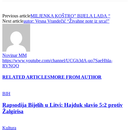
Previous article
MILJENKA KOŠTRO” BIJELA LAĐA “
Next article
autor: Vesna Vrandečić “Živahne note iz srca!”
Novinar MM
https://www.youtube.com/channel/UCGh3dA-uo7SaeHhla-
RVNQQ
RELATED ARTICLES
MORE FROM AUTHOR
BIH
Rapsodija Bijelih u Litvi: Hajduk slavio 5:2 protiv
Žalgirisa
Kultura