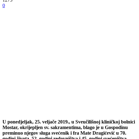
0
U ponedjeljak, 25. veljače 2019., u Sveučilišnoj kliničkoj bolnici
Mostar, okrijepljen sv. sakramentima, blago je u Gospodinu
preminuo njegov sluga svećenik i fra Mate Dragićević u 70.
godini života, 52. godini redovništva i 45. godini svećeništva.