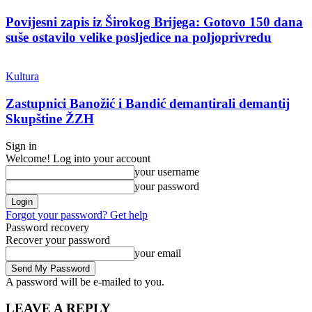
Povijesni zapis iz Širokog Brijega: Gotovo 150 dana
suše ostavilo velike posljedice na poljoprivredu
Kultura
Zastupnici Banožić i Bandić demantirali demantij
Skupštine ŽZH
Sign in
Welcome! Log into your account
your username
your password
Forgot your password? Get help
Password recovery
Recover your password
your email
A password will be e-mailed to you.
LEAVE A REPLY