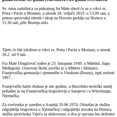
Sv. misa zadušnica za pokojnog fra Matu slavit će se u crkvi sv.
Petra i Pavla u Mostaru, u utorak 26. veljače 2019. u 13,00 sati, a
potom sprovodni obredi i ukop na Novom groblju na Humcu u
15.30 sati, piše Brotnjo.info.
Tijelo će biti izloženo u crkvi sv. Petra i Pavla u Mostaru, u utorak
26.2. od 9 sati.
Fra Mate Dragićević rođen je 23. listopada 1949. u Miletini, župa
Međugorje. Osnovnu školu završio je u Milteni i Jablanici,
Franjevačku gimnazija i sjemenište u Visokom (Bosna), ispit zrelosti
1967.
Franjevački habit obukao je iste godine, a filozofsko-teološki studij
pohađao je na Franjevačkoj bogosloviji u Sarajevu i u Würzburgu,
Njemačka.
Za svećenika je zaređen u Austriji 29.06.1974. Obnašao je službu
odgojitelja bogoslova u Njemačkoj i odgojitelja novaka na Humcu,
službu pročelnika Vijeća za duhovnost, u dva je navrata bio definitor