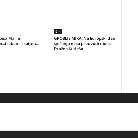
BIH
pisa Marie
GROBLJE MIRA: Na Europski dan
c..trebam li sutjeti…
sjećanja misu predvodi mons.
Dražen Kutleša