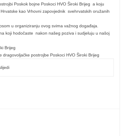
postrojbi Poskok bojne Poskoci HVO Široki Brijeg a koju
e Hrvatske kao Vrhovni zapovjednik svehrvatskih oružanih
nosom u organiziranju ovog svima važnog događaja.
ma koji hodočaste nakon našeg poziva i sudjeluju u našoj
i Brijeg
ve dragovoljačke postrojbe Poskoci HVO Široki Brijeg
lijedi