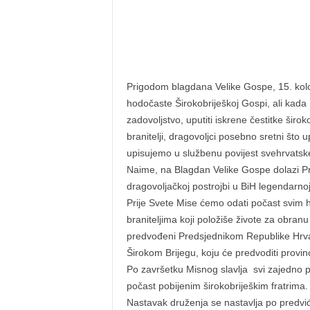
Prigodom blagdana Velike Gospe, 15. kolov
hodočaste Širokobriješkoj Gospi, ali kada 
zadovoljstvo, uputiti iskrene čestitke šir
branitelji, dragovoljci posebno sretni št
upisujemo u službenu povijest svehrvats
Naime, na Blagdan Velike Gospe dolazi Pr
dragovoljačkoj postrojbi u BiH legendarno
Prije Svete Mise ćemo odati počast svim h
braniteljima koji položiše živote za obr
predvođeni Predsjednikom Republike Hrva
Širokom Brijegu, koju će predvoditi provi
Po završetku Misnog slavlja svi zajedno
počast pobijenim širokobriješkim fratrima.
Nastavak druženja se nastavlja po pred