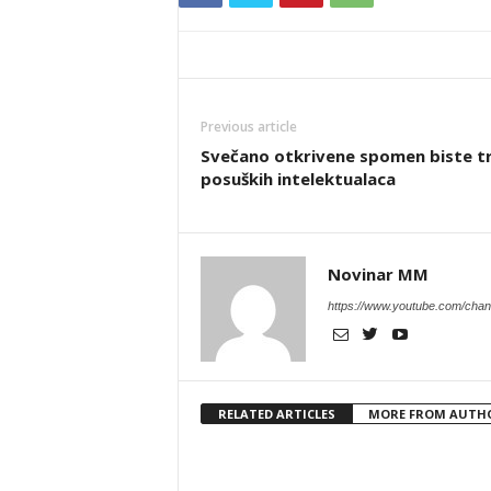
Previous article
Svečano otkrivene spomen biste tr
posuških intelektualaca
Novinar MM
https://www.youtube.com/c
RELATED ARTICLES
MORE FROM AUTH