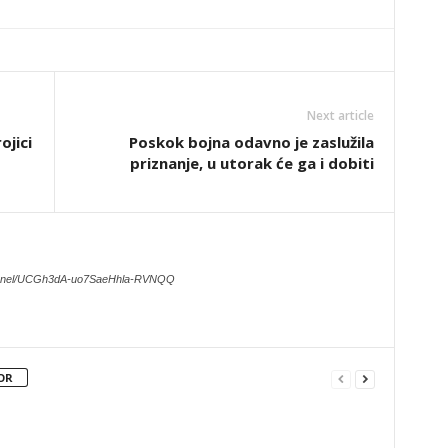
Next article
ojici
Poskok bojna odavno je zaslužila
priznanje, u utorak će ga i dobiti
hannel/UCGh3dA-uo7SaeHhla-RVNQQ
OR