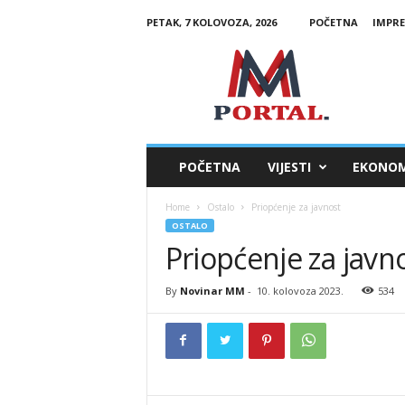
PETAK, 7 KOLOVOZA, 2026
POČETNA
IMPR
M
M
P
o
r
t
a
POČETNA
VIJESTI
EKONOM
l
Home
Ostalo
Priopćenje za javnost
OSTALO
Priopćenje za javn
By
Novinar MM
-
10. kolovoza 2023.
534