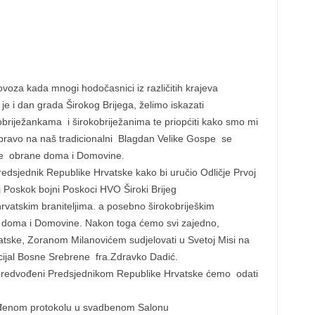
oza kada mnogi hodočasnici iz različitih krajeva
je i dan grada Širokog Brijega, želimo iskazati
okobriježankama i širokobriježanima te priopćiti kako smo mi
o upravo na naš tradicionalni Blagdan Velike Gospe se
ke obrane doma i Domovine.
edsjednik Republike Hrvatske kako bi uručio Odličje Prvoj
j Poskok bojni Poskoci HVO Široki Brijeg
rvatskim braniteljima. a posebno širokobriješkim
anu doma i Domovine. Nakon toga ćemo svi zajedno,
tske, Zoranom Milanovićem sudjelovati u Svetoj Misi na
ncijal Bosne Srebrene fra.Zdravko Dadić.
 predvođeni Predsjednikom Republike Hrvatske ćemo odati
viđenom protokolu u svadbenom Salonu