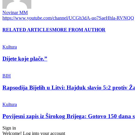
Novinar MM
https://www.youtube.com/channel/UCGh3dA-uo7SaeHhla-RVNQQ
RELATED ARTICLES
MORE FROM AUTHOR
Kultura
Dijete koje plače.”
BIH
Rapsodija Bijelih u Litvi: Hajduk slavio 5:2 protiv Ža
Kultura
Povijesni zapis iz Širokog Brijega: Gotovo 150 dana su
Sign in
Welcome! Log into your account