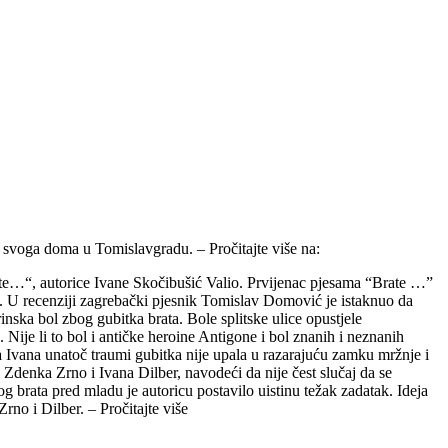
i svoga doma u Tomislavgradu. – Pročitajte više na:
rate…“, autorice Ivane Skočibušić Valio. Prvijenac pjesama “Brate …”
u. U recenziji zagrebački pjesnik Tomislav Domović je istaknuo da
rinska bol zbog gubitka brata. Bole splitske ulice opustjele
 Nije li to bol i antičke heroine Antigone i bol znanih i neznanih
a Ivana unatoč traumi gubitka nije upala u razarajuću zamku mržnje i
ce Zdenka Zrno i Ivana Dilber, navodeći da nije čest slučaj da se
 brata pred mladu je autoricu postavilo uistinu težak zadatak. Ideja
Zrno i Dilber. – Pročitajte više