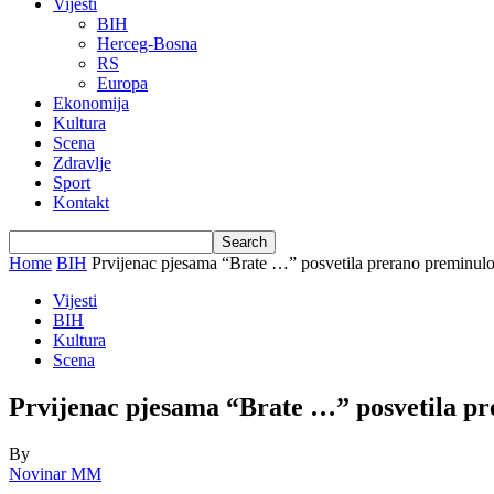
Vijesti
BIH
Herceg-Bosna
RS
Europa
Ekonomija
Kultura
Scena
Zdravlje
Sport
Kontakt
Home
BIH
Prvijenac pjesama “Brate …” posvetila prerano preminulom 
Vijesti
BIH
Kultura
Scena
Prvijenac pjesama “Brate …” posvetila pr
By
Novinar MM
-