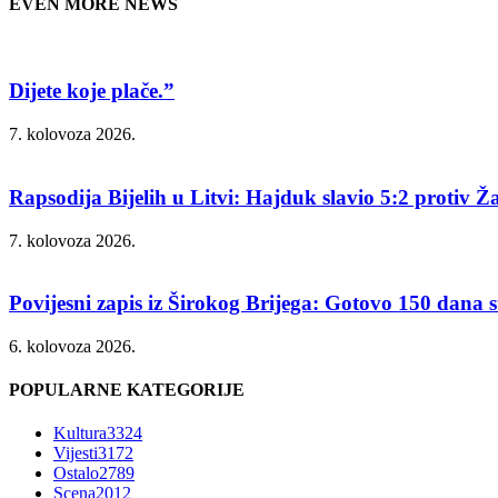
EVEN MORE NEWS
Dijete koje plače.”
7. kolovoza 2026.
Rapsodija Bijelih u Litvi: Hajduk slavio 5:2 protiv Ža
7. kolovoza 2026.
Povijesni zapis iz Širokog Brijega: Gotovo 150 dana su
6. kolovoza 2026.
POPULARNE KATEGORIJE
Kultura
3324
Vijesti
3172
Ostalo
2789
Scena
2012