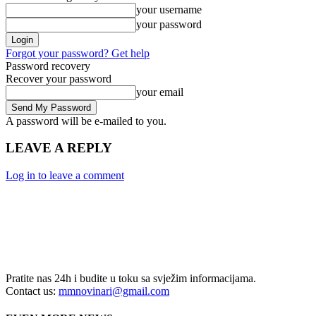
your username
your password
Forgot your password? Get help
Password recovery
Recover your password
your email
A password will be e-mailed to you.
LEAVE A REPLY
Log in to leave a comment
Pratite nas 24h i budite u toku sa svježim informacijama.
Contact us:
mmnovinari@gmail.com