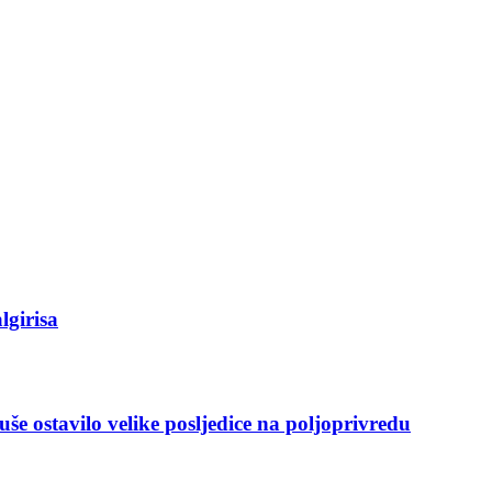
lgirisa
še ostavilo velike posljedice na poljoprivredu