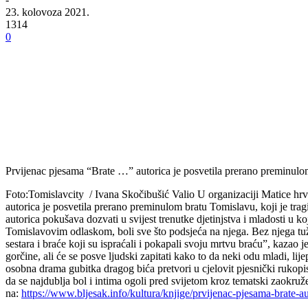
23. kolovoza 2021.
1314
0
Prvijenac pjesama “Brate …” autorica je posvetila prerano preminulom 
Foto:Tomislavcity / Ivana Skočibušić Valio U organizaciji Matice hrv
autorica je posvetila prerano preminulom bratu Tomislavu, koji je tr
autorica pokušava dozvati u svijest trenutke djetinjstva i mladosti u ko
Tomislavovim odlaskom, boli sve što podsjeća na njega. Bez njega tužni
sestara i braće koji su ispraćali i pokapali svoju mrtvu braću”, kaza
gorčine, ali će se posve ljudski zapitati kako to da neki odu mladi, lij
osobna drama gubitka dragog bića pretvori u cjelovit pjesnički rukopi
da se najdublja bol i intima ogoli pred svijetom kroz tematski zaokruženi 
na:
https://www.bljesak.info/kultura/knjige/prvijenac-pjesama-brate-