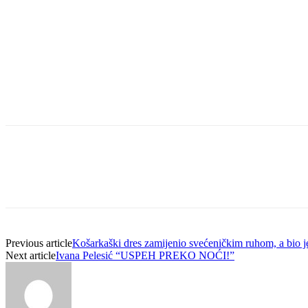
Previous article
Košarkaški dres zamijenio svećeničkim ruhom, a bio 
Next article
Ivana Pelesić “USPEH PREKO NOĆI!”