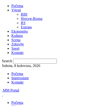
Početna
Vijesti
BIH
Herceg-Bosna
RS
Europa
Ekonomija
Kultura
Scena
Zdravlje
Sport
Kontakt
Search
Subota, 8 kolovoza, 2026
Početna
Impressium
Kontakt
MM Portal
Početna