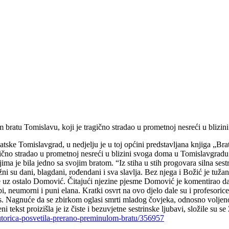
bratu Tomislavu, koji je tragično stradao u prometnoj nesreći u blizin
atske Tomislavgrad, u nedjelju je u toj općini predstavljana knjiga „B
agično stradao u prometnoj nesreći u blizini svoga doma u Tomislavgrad
jima je bila jedno sa svojim bratom. “Iz stiha u stih progovara silna sest
 su dani, blagdani, rođendani i sva slavlja. Bez njega i Božić je tužan.
o je uz ostalo Domović. Čitajući njezine pjesme Domović je komentirao d
epi, neumorni i puni elana. Kratki osvrt na ovo djelo dale su i profesori
s. Nagnuće da se zbirkom oglasi smrti mladog čovjeka, odnosno voljenog
tekst proizišla je iz čiste i bezuvjetne sestrinske ljubavi, složile su se 
autorica-posvetila-prerano-preminulom-bratu/356957