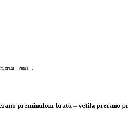
bratu – vetila ...
erano preminulom bratu – vetila prerano p