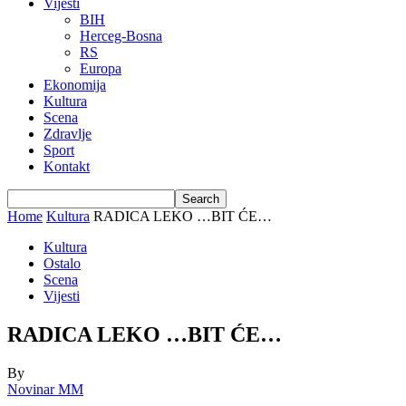
Vijesti
BIH
Herceg-Bosna
RS
Europa
Ekonomija
Kultura
Scena
Zdravlje
Sport
Kontakt
Home
Kultura
RADICA LEKO …BIT ĆE…
Kultura
Ostalo
Scena
Vijesti
RADICA LEKO …BIT ĆE…
By
Novinar MM
-