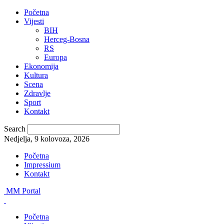
Početna
Vijesti
BIH
Herceg-Bosna
RS
Europa
Ekonomija
Kultura
Scena
Zdravlje
Sport
Kontakt
Search
Nedjelja, 9 kolovoza, 2026
Početna
Impressium
Kontakt
MM Portal
Početna