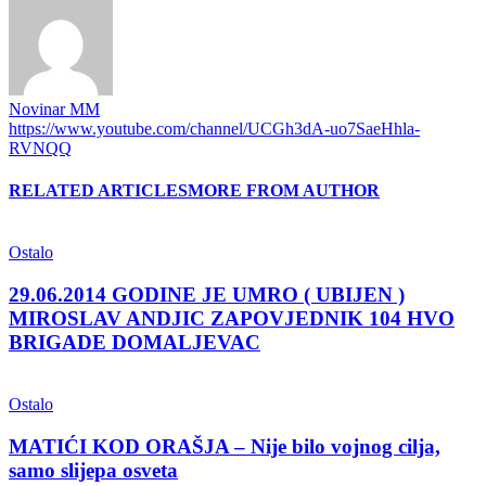
Novinar MM
https://www.youtube.com/channel/UCGh3dA-uo7SaeHhla-
RVNQQ
RELATED ARTICLES
MORE FROM AUTHOR
Ostalo
29.06.2014 GODINE JE UMRO ( UBIJEN )
MIROSLAV ANDJIC ZAPOVJEDNIK 104 HVO
BRIGADE DOMALJEVAC
Ostalo
MATIĆI KOD ORAŠJA – Nije bilo vojnog cilja,
samo slijepa osveta