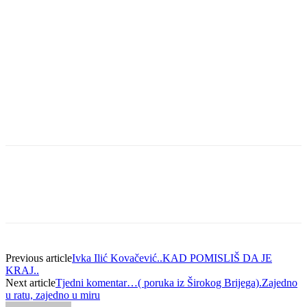
Previous article
Ivka Ilić Kovačević..KAD POMISLIŠ DA JE
KRAJ..
Next article
Tjedni komentar…( poruka iz Širokog Brijega).Zajedno
u ratu, zajedno u miru