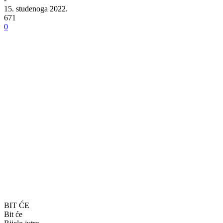
15. studenoga 2022.
671
0
BIT ĆE
Bit će