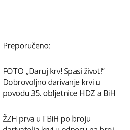
Preporučeno:
FOTO „Daruj krv! Spasi život!“ –
Dobrovoljno darivanje krvi u
povodu 35. obljetnice HDZ-a BiH
ŽZH prva u FBiH po broju
darivatelja krvi u odnosu na broj