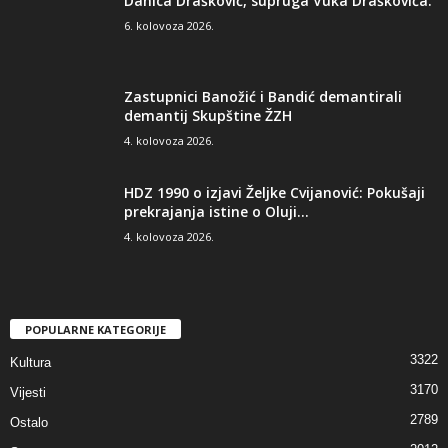
Danica Drašković, supruga Vuka Draškovića:
6. kolovoza 2026.
Zastupnici Banožić i Bandić demantirali
demantij Skupštine ŽZH
4. kolovoza 2026.
HDZ 1990 o izjavi Željke Cvijanović: Pokušaji
prekrajanja istine o Oluji...
4. kolovoza 2026.
POPULARNE KATEGORIJE
3322
Kultura
3170
Vijesti
2789
Ostalo