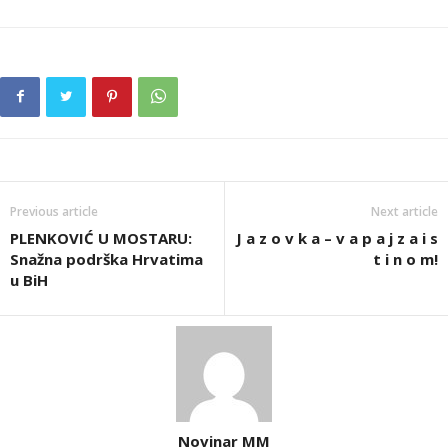
Previous article
Next article
PLENKOVIĆ U MOSTARU:
J a z o v k a – v a p a j z a i s
Snažna podrška Hrvatima
t i n o m!
u BiH
Novinar MM