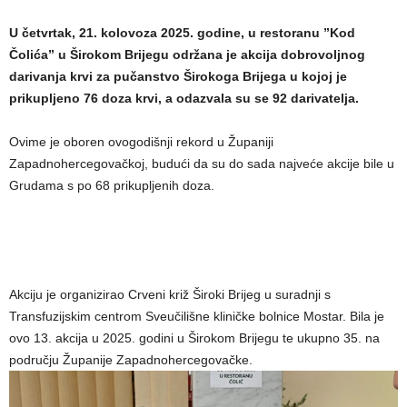
U četvrtak, 21. kolovoza 2025. godine, u restoranu ”Kod
Čolića” u Širokom Brijegu održana je akcija dobrovoljnog
darivanja krvi za pučanstvo Širokoga Brijega u kojoj je
prikupljeno 76 doza krvi, a odazvala su se 92 darivatelja.
Ovime je oboren ovogodišnji rekord u Županiji
Zapadnohercegovačkoj, budući da su do sada najveće akcije bile u
Grudama s po 68 prikupljenih doza.
Akciju je organizirao Crveni križ Široki Brijeg u suradnji s
Transfuzijskim centrom Sveučilišne kliničke bolnice Mostar. Bila je
ovo 13. akcija u 2025. godini u Širokom Brijegu te ukupno 35. na
području Županije Zapadnohercegovačke.