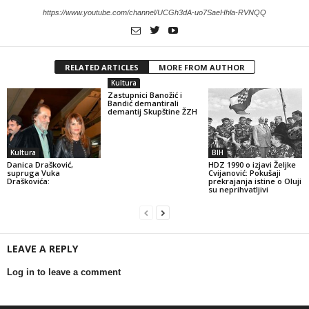
https://www.youtube.com/channel/UCGh3dA-uo7SaeHhla-RVNQQ
RELATED ARTICLES
MORE FROM AUTHOR
Kultura
Zastupnici Banožić i
Bandić demantirali
demantij Skupštine ŽZH
Kultura
BIH
Danica Drašković,
HDZ 1990 o izjavi Željke
supruga Vuka
Cvijanović: Pokušaji
Draškovića:
prekrajanja istine o Oluji
su neprihvatljivi
LEAVE A REPLY
Log in to leave a comment