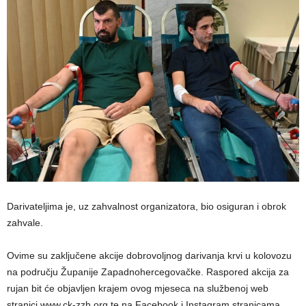
Darivateljima je, uz zahvalnost organizatora, bio osiguran i obrok
zahvale.
Ovime su zaključene akcije dobrovoljnog darivanja krvi u kolovozu
na području Županije Zapadnohercegovačke. Raspored akcija za
rujan bit će objavljen krajem ovog mjeseca na službenoj web
stranici www.ck-zzh.org te na Facebook i Instagram stranicama