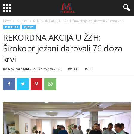
Home
Kultura
REKORDNA AKCIJA U ŽZH: Širokobriježani darovali 76 doza krvi
KULTURA
VIJESTI
REKORDNA AKCIJA U ŽZH:
Širokobriježani darovali 76 doza
krvi
By
Novinar MM
-
22. kolovoza 2025.
339
0