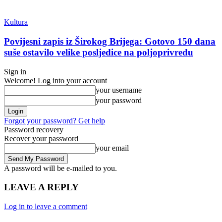
Kultura
Povijesni zapis iz Širokog Brijega: Gotovo 150 dana
suše ostavilo velike posljedice na poljoprivredu
Sign in
Welcome! Log into your account
your username
your password
Forgot your password? Get help
Password recovery
Recover your password
your email
A password will be e-mailed to you.
LEAVE A REPLY
Log in to leave a comment