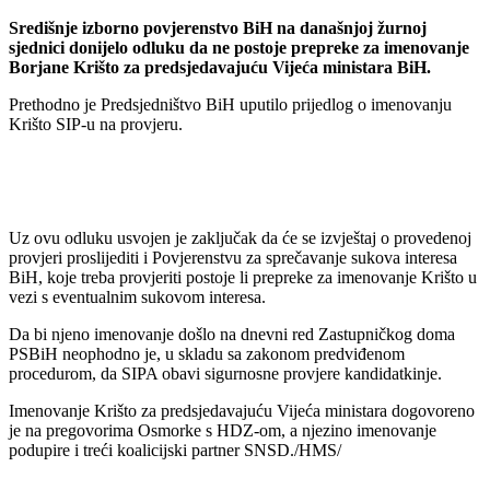
Središnje izborno povjerenstvo BiH na današnjoj žurnoj
sjednici donijelo odluku da ne postoje prepreke za imenovanje
Borjane Krišto za predsjedavajuću Vijeća ministara BiH.
Prethodno je Predsjedništvo BiH uputilo prijedlog o imenovanju
Krišto SIP-u na provjeru.
Uz ovu odluku usvojen je zaključak da će se izvještaj o provedenoj
provjeri proslijediti i Povjerenstvu za sprečavanje sukova interesa
BiH, koje treba provjeriti postoje li prepreke za imenovanje Krišto u
vezi s eventualnim sukovom interesa.
Da bi njeno imenovanje došlo na dnevni red Zastupničkog doma
PSBiH neophodno je, u skladu sa zakonom predviđenom
procedurom, da SIPA obavi sigurnosne provjere kandidatkinje.
Imenovanje Krišto za predsjedavajuću Vijeća ministara dogovoreno
je na pregovorima Osmorke s HDZ-om, a njezino imenovanje
podupire i treći koalicijski partner SNSD./HMS/