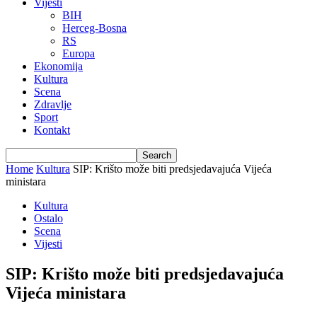
Vijesti
BIH
Herceg-Bosna
RS
Europa
Ekonomija
Kultura
Scena
Zdravlje
Sport
Kontakt
Home
Kultura
SIP: Krišto može biti predsjedavajuća Vijeća
ministara
Kultura
Ostalo
Scena
Vijesti
SIP: Krišto može biti predsjedavajuća
Vijeća ministara