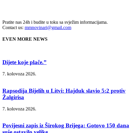
Pratite nas 24h i budite u toku sa svježim informacijama.
Contact us:
mmnovinari@gmail.com
EVEN MORE NEWS
Dijete koje plače.”
7. kolovoza 2026.
Rapsodija Bijelih u Litvi: Hajduk slavio 5:2 protiv
Žalgirisa
7. kolovoza 2026.
Povijesni zapis iz Širokog Brijega: Gotovo 150 dana
suše ostavilo velike...