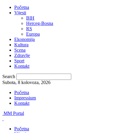
Početna
Vijesti
BIH
Herceg-Bosna
RS
Europa
Ekonomija
Kultura
Scena
Zdravlje
Sport
Kontakt
Search
Subota, 8 kolovoza, 2026
Početna
Impressium
Kontakt
MM Portal
Početna