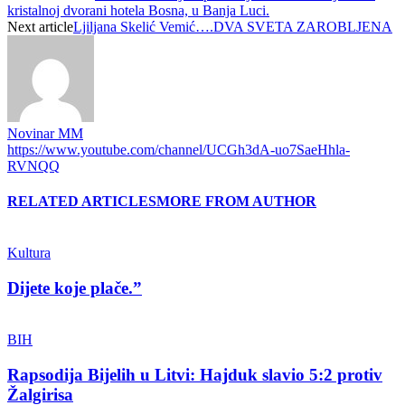
kristalnoj dvorani hotela Bosna, u Banja Luci.
Next article
Ljiljana Skelić Vemić….DVA SVETA ZAROBLJENA
Novinar MM
https://www.youtube.com/channel/UCGh3dA-uo7SaeHhla-
RVNQQ
RELATED ARTICLES
MORE FROM AUTHOR
Kultura
Dijete koje plače.”
BIH
Rapsodija Bijelih u Litvi: Hajduk slavio 5:2 protiv
Žalgirisa