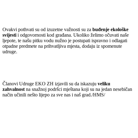
Ovakvi pothvati su od izuzetne važnosti su za
buđenje ekološke
svijesti
i odgovornosti kod građana. Ukoliko želimo očuvati naše
ljepote, te našu pitku vodu nužno je postupati ispravno i odlagati
otpadne predmete na prihvatljiva mjesta, dodaju iz spomenute
udruge.
Članovi Udruge EKO ZH izjavili su da iskazuju
veliku
zahvalnost
na snažnoj podršci mještana koji su na jedan nesebičan
način učinili nešto lijepo za sve nas i naš grad./HMS/