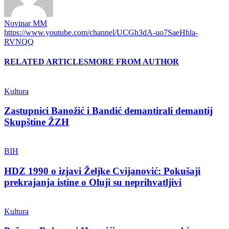
Novinar MM
https://www.youtube.com/channel/UCGh3dA-uo7SaeHhla-
RVNQQ
RELATED ARTICLES
MORE FROM AUTHOR
Kultura
Zastupnici Banožić i Bandić demantirali demantij
Skupštine ŽZH
BIH
HDZ 1990 o izjavi Željke Cvijanović: Pokušaji
prekrajanja istine o Oluji su neprihvatljivi
Kultura