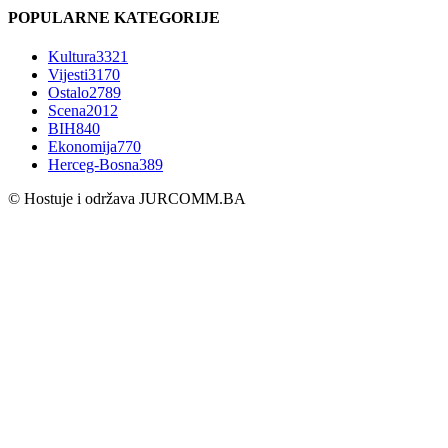
POPULARNE KATEGORIJE
Kultura
3321
Vijesti
3170
Ostalo
2789
Scena
2012
BIH
840
Ekonomija
770
Herceg-Bosna
389
© Hostuje i održava
JURCOMM.BA