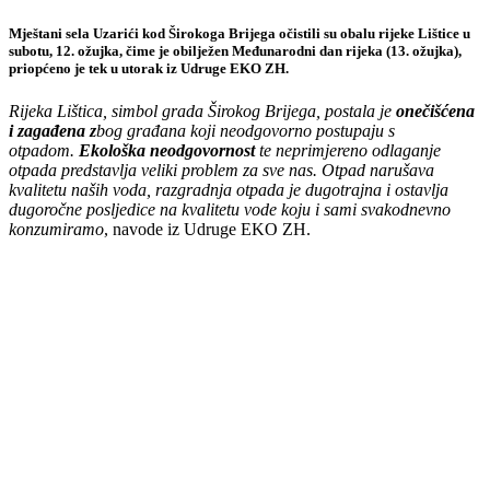
Mještani sela Uzarići kod Širokoga Brijega očistili su obalu rijeke Lištice u
subotu, 12. ožujka, čime je obilježen Međunarodni dan rijeka (13. ožujka),
priopćeno je tek u utorak iz Udruge EKO ZH.
Rijeka Lištica, simbol grada Širokog Brijega, postala je
onečišćena
i zagađena z
bog građana koji neodgovorno postupaju s
otpadom.
Ekološka neodgovornost
te neprimjereno odlaganje
otpada predstavlja veliki problem za sve nas. Otpad narušava
kvalitetu naših voda, razgradnja otpada je dugotrajna i ostavlja
dugoročne posljedice na kvalitetu vode koju i sami svakodnevno
konzumiramo
, navode iz Udruge EKO ZH.