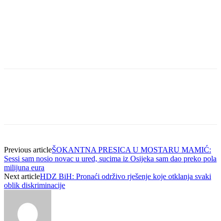
Previous article
ŠOKANTNA PRESICA U MOSTARU MAMIĆ:
Sessi sam nosio novac u ured, sucima iz Osijeka sam dao preko pola
milijuna eura
Next article
HDZ BiH: Pronaći održivo rješenje koje otklanja svaki
oblik diskriminacije