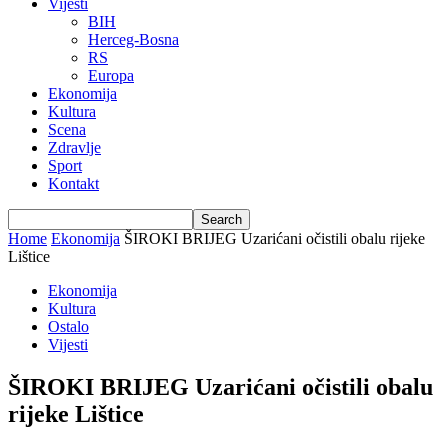
Vijesti
BIH
Herceg-Bosna
RS
Europa
Ekonomija
Kultura
Scena
Zdravlje
Sport
Kontakt
Home
Ekonomija
ŠIROKI BRIJEG Uzarićani očistili obalu rijeke
Lištice
Ekonomija
Kultura
Ostalo
Vijesti
ŠIROKI BRIJEG Uzarićani očistili obalu
rijeke Lištice