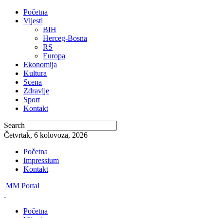
Početna
Vijesti
BIH
Herceg-Bosna
RS
Europa
Ekonomija
Kultura
Scena
Zdravlje
Sport
Kontakt
Search
Četvrtak, 6 kolovoza, 2026
Početna
Impressium
Kontakt
MM Portal
Početna