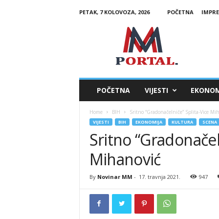
PETAK, 7 KOLOVOZA, 2026
POČETNA
IMPR
M
M
P
o
r
t
a
POČETNA
VIJESTI
EKONOM
l
Home
BIH
Sritno “Gradonačelniče” Splita-Vice Mi
VIJESTI
BIH
EKONOMIJA
KULTURA
SCENA
Sritno “Gradonačel
Mihanović
By
Novinar MM
-
17. travnja 2021.
947