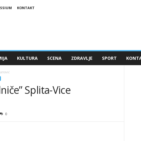
ESSIUM
KONTAKT
IJA
KULTURA
SCENA
ZDRAVLJE
SPORT
KONT
hanović
niče” Splita-Vice
0