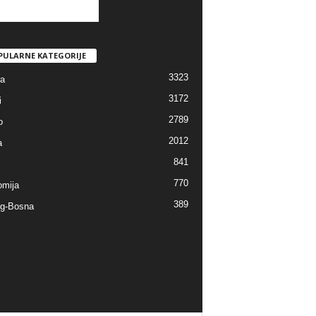
PULARNE KATEGORIJE
3323
ra
3172
i
2789
o
2012
a
841
770
mija
389
g-Bosna