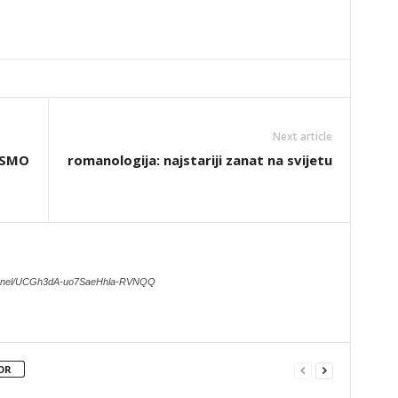
Next article
ISMO
romanologija: najstariji zanat na svijetu
hannel/UCGh3dA-uo7SaeHhla-RVNQQ
OR