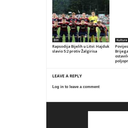
BIH
Kultura
Rapsodija Bijelih u Litvi: Hajduk
Povijes
slavio 5:2 protiv Žalgirisa
Brijeg
ostavil
poljop
LEAVE A REPLY
Log in to leave a comment