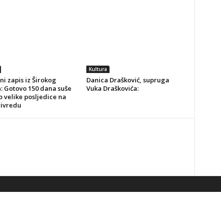
Kultura
ni zapis iz Širokog
Danica Drašković, supruga
a: Gotovo 150 dana suše
Vuka Draškovića:
o velike posljedice na
rivredu