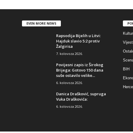
EVEN MORE NEWS
PO
Kultu
Rapsodija Bijelih u Litvi:
Hajduk slavio 5:2 protiv
Vijest
Žalgirisa
Ostal
7. kolovoza 2026.
Scen
Povijesni zapis iz Širokog
BIH
Brijega: Gotovo 150 dana
suše ostavilo velike...
Ekono
6. kolovoza 2026.
Herce
Danica Drašković, supruga
Vuka Draškovića:
6. kolovoza 2026.