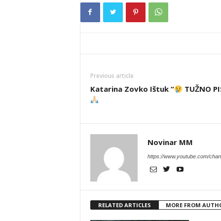
Previous article
Katarina Zovko Ištuk “
TUŽNO P
Novinar MM
https://www.youtube.com/c
RELATED ARTICLES
MORE FROM AUTH