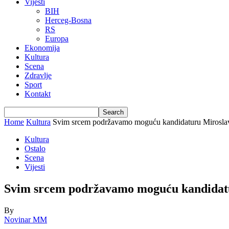
Vijesti
BIH
Herceg-Bosna
RS
Europa
Ekonomija
Kultura
Scena
Zdravlje
Sport
Kontakt
Home
Kultura
Svim srcem podržavamo moguću kandidaturu Miroslav
Kultura
Ostalo
Scena
Vijesti
Svim srcem podržavamo moguću kandidatu
By
Novinar MM
-