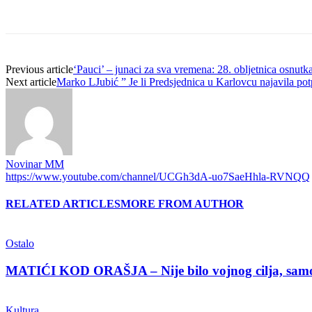
Previous article
‘Pauci’ – junaci za sva vremena: 28. obljetnica osnutk
Next article
Marko LJubić ” Je li Predsjednica u Karlovcu najavila p
Novinar MM
https://www.youtube.com/channel/UCGh3dA-uo7SaeHhla-RVNQQ
RELATED ARTICLES
MORE FROM AUTHOR
Ostalo
MATIĆI KOD ORAŠJA – Nije bilo vojnog cilja, samo 
Kultura