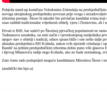
Pobjeda stand-up komičara Volodomira Zelenskija na predsjedničkim iz
novoga ukrajinskog predsjednika povezan prije svega s nezadovoljs
izborima prestaje. Škoro bi također bio privlačan kandidat svima koji s
znao zaštititi tradicionalne vrijednosti obitelj, vjeru i Domovinu, al
Hrvati iz BiH, bar sudeći po Škorinoj pjevačkoj popularnosti ne sam
Tuđmanova suradnika, na neki način i vjerodostojnog nasljednika prv
njegov stav o obitelji i tradiciji, odnos spram bliže i one nešto dalje
aktualna predsjednica RH Kolinda, nakon svih njezinih vrludanja i opr
Bandić na jednim predsjedničkim izborima dobio puno više glasova Hrv
i lijevog Milanovića radije nego Kolindu, ako ne bude normalnog, svi
Zato ćemo rado poduprijeti moguću kandidaturu Miroslava Škore i neć
(analitički tim bpz-a)