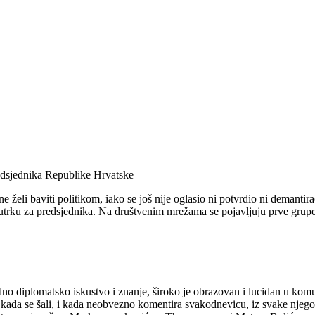
dsjednika Republike Hrvatske
 želi baviti politikom, iako se još nije oglasio ni potvrdio ni demant
 utrku za predsjednika. Na društvenim mrežama se pojavljuju prve grupe 
dno diplomatsko iskustvo i znanje, široko je obrazovan i lucidan u ko
a se šali, i kada neobvezno komentira svakodnevicu, iz svake njegove iz