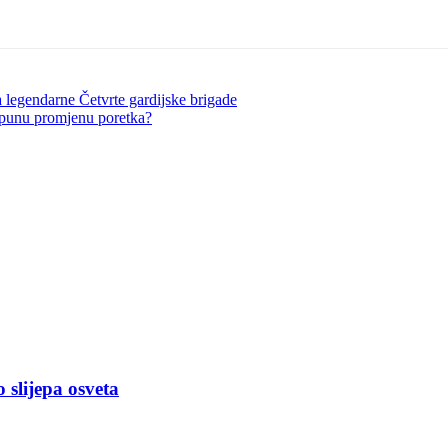
a legendarne Četvrte gardijske brigade
otpunu promjenu poretka?
slijepa osveta