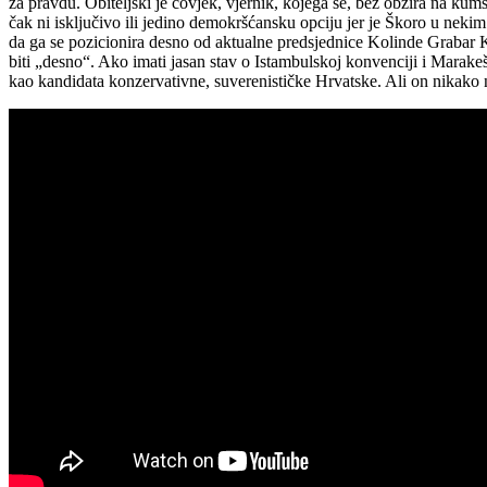
za pravdu. Obiteljski je čovjek, vjernik, kojega se, bez obzira n
čak ni isključivo ili jedino demokršćansku opciju jer je Škoro u nek
da ga se pozicionira desno od aktualne predsjednice Kolinde Grabar Kit
biti „desno“. Ako imati jasan stav o Istambulskoj konvenciji i Marake
kao kandidata konzervativne, suverenističke Hrvatske. Ali on nikako ni