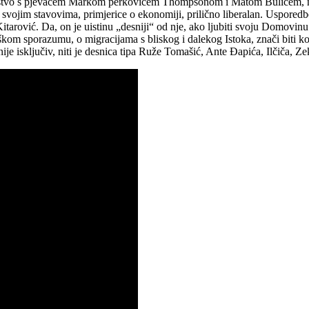
a kumstvo s pjevačem Markom perkovićem Thompsonom i Matom Bulićem, 
im svojim stavovima, primjerice o ekonomiji, prilično liberalan. Uspo
arović. Da, on je uistinu „desniji“ od nje, ako ljubiti svoju Domovinu 
škom sporazumu, o migracijama s bliskog i dalekog Istoka, znači biti k
je isključiv, niti je desnica tipa Ruže Tomašić, Ante Đapića, Ilčiča, Ze