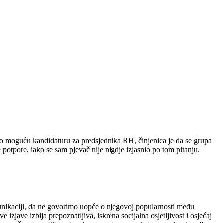
irao moguću kandidaturu za predsjednika RH, činjenica je da se grupa
potpore, iako se sam pjevač nije nigdje izjasnio po tom pitanju.
munikaciji, da ne govorimo uopće o njegovoj popularnosti među
jave izbija prepoznatljiva, iskrena socijalna osjetljivost i osjećaj