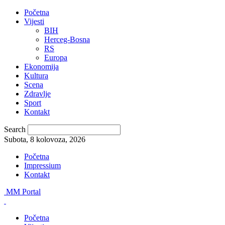
Početna
Vijesti
BIH
Herceg-Bosna
RS
Europa
Ekonomija
Kultura
Scena
Zdravlje
Sport
Kontakt
Search
Subota, 8 kolovoza, 2026
Početna
Impressium
Kontakt
MM Portal
Početna