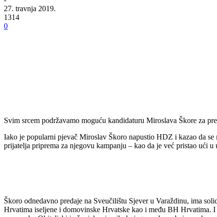
27. travnja 2019.
1314
0
Svim srcem podržavamo moguću kandidaturu Miroslava Škore za pre
Iako je popularni pjevač Miroslav Škoro napustio HDZ i kazao da se ne
prijatelja priprema za njegovu kampanju – kao da je već pristao ući u
Škoro odnedavno predaje na Sveučilištu Sjever u Varaždinu, ima soli
Hrvatima iseljene i domovinske Hrvatske kao i među BH Hrvatima. I kad