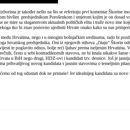
borima je također nešto na što se referiraju prvi komentar Škorine mo
tvom bivšim predsjednikom Porošenkom i smjerom kojim je on dosad vo
e ne mire sa sluganstvom aktualnih političkih elita i traže novo ime koje
i i nekoga tko bi znao ponovno ujediniti Hrvate onako kako su nas primje
o među Hrvatima, nego i u mnogim bošnjačkim sredinama, rado bi pozdr
oga hrvatskog predsjednika. Oni iz njegovih stihova „čitaju“ Škorin 
 povijesti te poglavito odnos, bolje reći ljubav prema iseljenim Hrvatim
ečnih, često u sebi kontradiktornih stavova, ne bi imala nikakve šanse 
ata u BiH nego drugi, HDZ-ovi i kandidati tzv. desnice. Još je jasnija
ma prihvatljivog novog kandidata s jasnim stavovima o temeljnim pitan
emo od tog odustati dok ne pristane! Jer idealnijeg kandidata za novo 