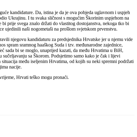
guće kandidature. Da, istina je da je ova pobjeda uglavnom i uspjeh
dio Ukrajinu. I tu svaka sličnost s mogućim Škorinim uspjehom na
 bi prije svega znalo držati do vlastitog dostojanstva, nekoga tko bi
rice ujedinili naši nogometaši na prošlom svjetskom prvenstvu.
avili njegovu kandidaturu za predsjednika Hrvatske jer u njemu vide
odnos spram sramnog haaškog Suda i tzv. međunarodne zajednice,
a. Već sada bi se moglo, unaprijed kazati, da među Hrvatima u BiH,
u sučeljavanju sa Škorom. Podsjetimo samo kako je čak i lijevi
 situacija među iseljenim Hrvatima, od kojih su neki spremni podržati
jima nacije.
vrijeme, Hrvati teško mogu pronaći.