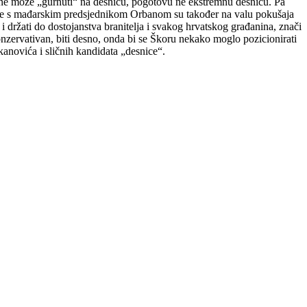
ne može „gurnuti“ na desnicu, pogotovu ne ekstremnu desnicu. Pa
redbe s mađarskim predsjednikom Orbanom su također na valu pokušaja
i držati do dostojanstva branitelja i svakog hrvatskog građanina, znači
onzervativan, biti desno, onda bi se Škoru nekako moglo pozicionirati
kanovića i sličnih kandidata „desnice“.