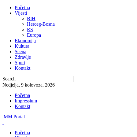
Početna
Vijesti
BIH
Herceg-Bosna
RS
Europa
Ekonomija
Kultura
Scena
Zdravlje
Sport
Kontakt
Search
Nedjelja, 9 kolovoza, 2026
Početna
Impressium
Kontakt
MM Portal
Početna