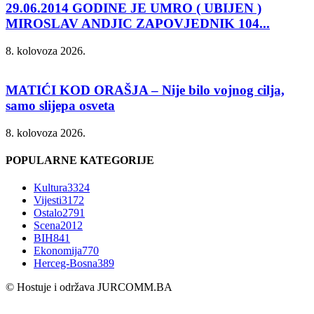
29.06.2014 GODINE JE UMRO ( UBIJEN )
MIROSLAV ANDJIC ZAPOVJEDNIK 104...
8. kolovoza 2026.
MATIĆI KOD ORAŠJA – Nije bilo vojnog cilja,
samo slijepa osveta
8. kolovoza 2026.
POPULARNE KATEGORIJE
Kultura
3324
Vijesti
3172
Ostalo
2791
Scena
2012
BIH
841
Ekonomija
770
Herceg-Bosna
389
© Hostuje i održava
JURCOMM.BA