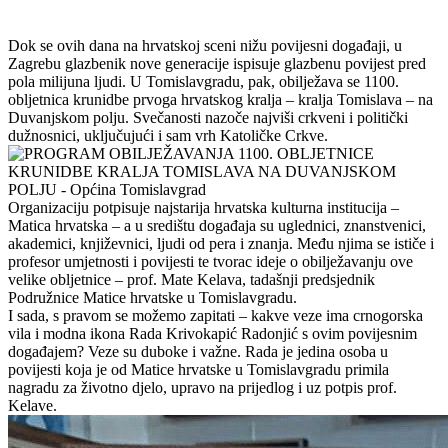
Dok se ovih dana na hrvatskoj sceni nižu povijesni događaji, u
Zagrebu glazbenik nove generacije ispisuje glazbenu povijest pred
pola milijuna ljudi. U Tomislavgradu, pak, obilježava se 1100.
obljetnica krunidbe prvoga hrvatskog kralja – kralja Tomislava – na
Duvanjskom polju. Svečanosti nazoče najviši crkveni i politički
dužnosnici, uključujući i sam vrh Katoličke Crkve.
Organizaciju potpisuje najstarija hrvatska kulturna institucija –
Matica hrvatska – a u središtu događaja su uglednici, znanstvenici,
akademici, književnici, ljudi od pera i znanja. Među njima se ističe i
profesor umjetnosti i povijesti te tvorac ideje o obilježavanju ove
velike obljetnice – prof. Mate Kelava, tadašnji predsjednik
Podružnice Matice hrvatske u Tomislavgradu.
I sada, s pravom se možemo zapitati – kakve veze ima crnogorska
vila i modna ikona Rada Krivokapić Radonjić s ovim povijesnim
događajem? Veze su duboke i važne. Rada je jedina osoba u
povijesti koja je od Matice hrvatske u Tomislavgradu primila
nagradu za životno djelo, upravo na prijedlog i uz potpis prof.
Kelave.