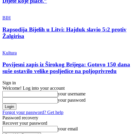
Dijete koje plače.”
BIH
Rapsodija Bijelih u Litvi: Hajduk slavio 5:2 protiv
Žalgirisa
Kultura
Povijesni zapis iz Širokog Brijega: Gotovo 150 dana
suše ostavilo velike posljedice na poljoprivredu
Sign in
Welcome! Log into your account
your username
your password
Forgot your password? Get help
Password recovery
Recover your password
your email