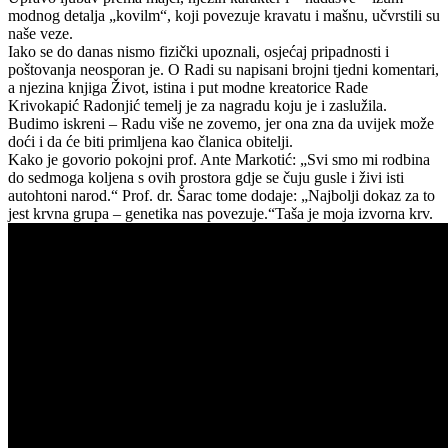
modnog detalja „kovilm“, koji povezuje kravatu i mašnu, učvrstili su
naše veze.
Iako se do danas nismo fizički upoznali, osjećaj pripadnosti i
poštovanja neosporan je. O Radi su napisani brojni tjedni komentari,
a njezina knjiga Život, istina i put modne kreatorice Rade
Krivokapić Radonjić temelj je za nagradu koju je i zaslužila.
Budimo iskreni – Radu više ne zovemo, jer ona zna da uvijek može
doći i da će biti primljena kao članica obitelji.
Kako je govorio pokojni prof. Ante Markotić: „Svi smo mi rodbina
do sedmoga koljena s ovih prostora gdje se čuju gusle i živi isti
autohtoni narod.“ Prof. dr. Šarac tome dodaje: „Najbolji dokaz za to
jest krvna grupa – genetika nas povezuje.“Taša je moja izvorna krv.