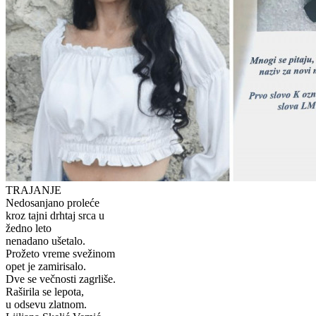
TRAJANJE
Nedosanjano proleće
kroz tajni drhtaj srca u
žedno leto
nenadano ušetalo.
Prožeto vreme svežinom
opet je zamirisalo.
Dve se večnosti zagrliše.
Raširila se lepota,
u odsevu zlatnom.