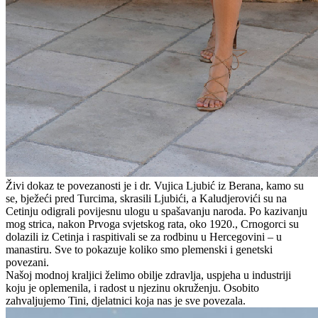
Živi dokaz te povezanosti je i dr. Vujica Ljubić iz Berana, kamo su
se, bježeći pred Turcima, skrasili Ljubići, a Kaludjerovići su na
Cetinju odigrali povijesnu ulogu u spašavanju naroda. Po kazivanju
mog strica, nakon Prvoga svjetskog rata, oko 1920., Crnogorci su
dolazili iz Cetinja i raspitivali se za rodbinu u Hercegovini – u
manastiru. Sve to pokazuje koliko smo plemenski i genetski
povezani.
Našoj modnoj kraljici želimo obilje zdravlja, uspjeha u industriji
koju je oplemenila, i radost u njezinu okruženju. Osobito
zahvaljujemo Tini, djelatnici koja nas je sve povezala.