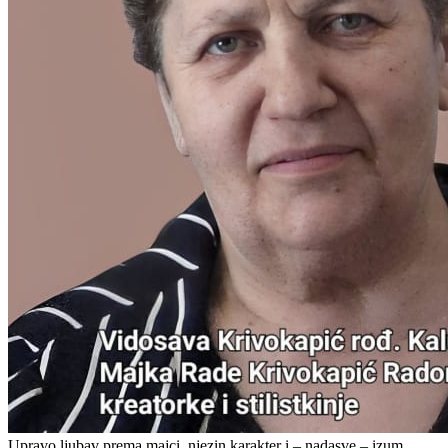
Upravo ljubav prema majci, njezin karakter i – nadasve – izum