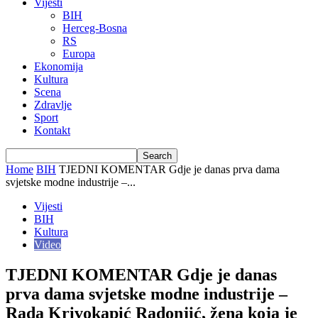
Vijesti
BIH
Herceg-Bosna
RS
Europa
Ekonomija
Kultura
Scena
Zdravlje
Sport
Kontakt
Home
BIH
TJEDNI KOMENTAR Gdje je danas prva dama
svjetske modne industrije –...
Vijesti
BIH
Kultura
Video
TJEDNI KOMENTAR Gdje je danas
prva dama svjetske modne industrije –
Rada Krivokapić Radonjić, žena koja je