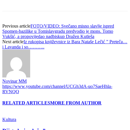
Previous article
FOTO/VIDEO: Svečano misno slavlje ispred
Spomen-bazilike u Tomislavgradu predvodio je mons. Tomo
Vukšić, a propovijedao nadbiskup Dražen Kutleša
Next article
Iz rukopisa književnice iz Bara Nataše Lečić ” Preteča…
i Lavanda i so………..
Novinar MM
https://www.youtube.com/channel/UCGh3dA-uo7SaeHhla-
RVNQQ
RELATED ARTICLES
MORE FROM AUTHOR
Kultura