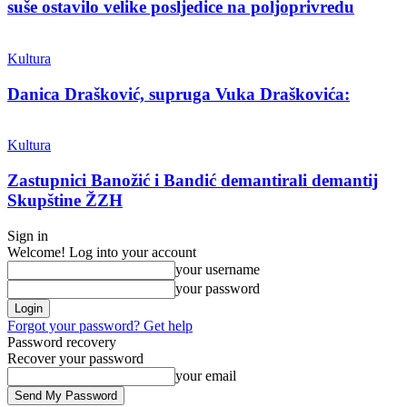
suše ostavilo velike posljedice na poljoprivredu
Kultura
Danica Drašković, supruga Vuka Draškovića:
Kultura
Zastupnici Banožić i Bandić demantirali demantij
Skupštine ŽZH
Sign in
Welcome! Log into your account
your username
your password
Forgot your password? Get help
Password recovery
Recover your password
your email