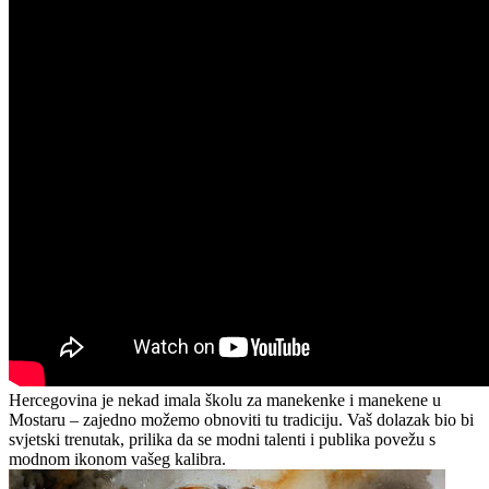
Hercegovina je nekad imala školu za manekenke i manekene u
Mostaru – zajedno možemo obnoviti tu tradiciju. Vaš dolazak bio bi
svjetski trenutak, prilika da se modni talenti i publika povežu s
modnom ikonom vašeg kalibra.