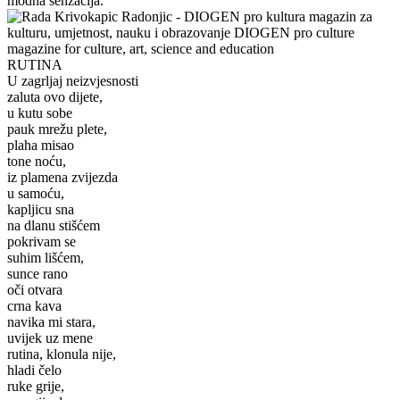
modna senzacija.
RUTINA
U zagrljaj neizvjesnosti
zaluta ovo dijete,
u kutu sobe
pauk mrežu plete,
plaha misao
tone noću,
iz plamena zvijezda
u samoću,
kapljicu sna
na dlanu stišćem
pokrivam se
suhim lišćem,
sunce rano
oči otvara
crna kava
navika mi stara,
uvijek uz mene
rutina, klonula nije,
hladi čelo
ruke grije,