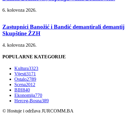
6. kolovoza 2026.
Zastupnici Banožić i Bandić demantirali demantij
Skupštine ŽZH
4. kolovoza 2026.
POPULARNE KATEGORIJE
Kultura
3323
Vijesti
3171
Ostalo
2789
Scena
2012
BIH
840
Ekonomija
770
Herceg-Bosna
389
© Hostuje i održava
JURCOMM.BA