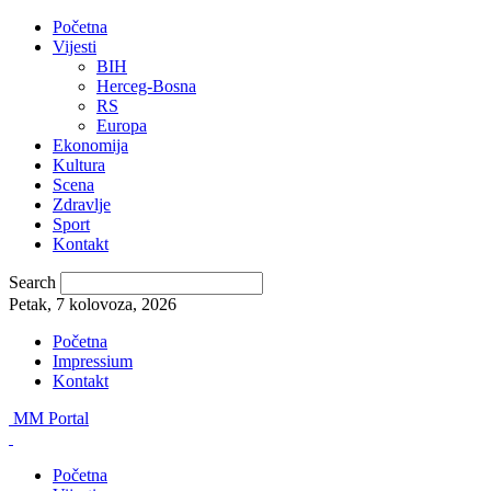
Početna
Vijesti
BIH
Herceg-Bosna
RS
Europa
Ekonomija
Kultura
Scena
Zdravlje
Sport
Kontakt
Search
Petak, 7 kolovoza, 2026
Početna
Impressium
Kontakt
MM Portal
Početna