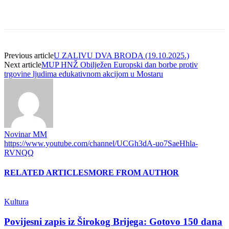
Previous article
U ZALIVU DVA BRODA (19.10.2025.)
Next article
MUP HNŽ Obilježen Europski dan borbe protiv
trgovine ljudima edukativnom akcijom u Mostaru
Novinar MM
https://www.youtube.com/channel/UCGh3dA-uo7SaeHhla-
RVNQQ
RELATED ARTICLES
MORE FROM AUTHOR
Kultura
Povijesni zapis iz Širokog Brijega: Gotovo 150 dana