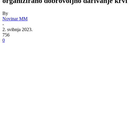
organizirano dobrovoljno darivanje krvi
By
Novinar MM
-
2. svibnja 2023.
756
0