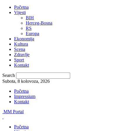
Početna
Vijesti
BIH
Herceg-Bosna
RS
Europa
Ekonomija
Kultura
Scena
Zdravlje
Sport
Kontakt
Search
Subota, 8 kolovoza, 2026
Početna
Impressium
Kontakt
MM Portal
Početna