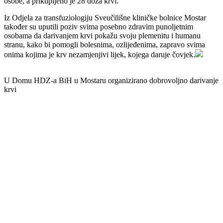
osobe, a prikupljeno je 28 doza krvi.
Iz Odjela za transfuziologiju Sveučilišne kliničke bolnice Mostar
također su uputili poziv svima posebno zdravim punoljetnim
osobama da darivanjem krvi pokažu svoju plemenitu i humanu
stranu, kako bi pomogli bolesnima, ozlijeđenima, zapravo svima
onima kojima je krv nezamjenjivi lijek, kojega daruje čovjek.
U Domu HDZ-a BiH u Mostaru organizirano dobrovoljno darivanje
krvi