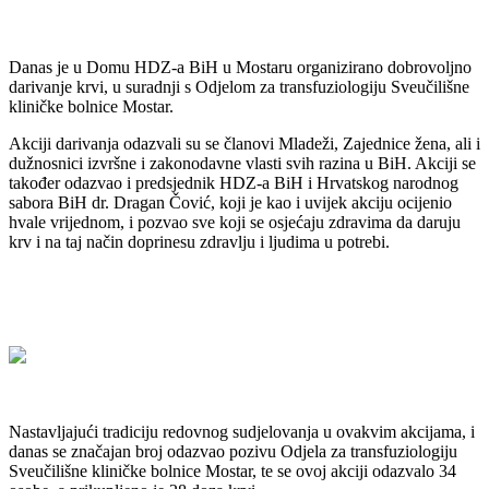
Danas je u Domu HDZ-a BiH u Mostaru organizirano dobrovoljno
darivanje krvi, u suradnji s Odjelom za transfuziologiju Sveučilišne
kliničke bolnice Mostar.
Akciji darivanja odazvali su se članovi Mladeži, Zajednice žena, ali i
dužnosnici izvršne i zakonodavne vlasti svih razina u BiH. Akciji se
također odazvao i predsjednik HDZ-a BiH i Hrvatskog narodnog
sabora BiH dr. Dragan Čović, koji je kao i uvijek akciju ocijenio
hvale vrijednom, i pozvao sve koji se osjećaju zdravima da daruju
krv i na taj način doprinesu zdravlju i ljudima u potrebi.
Nastavljajući tradiciju redovnog sudjelovanja u ovakvim akcijama, i
danas se značajan broj odazvao pozivu Odjela za transfuziologiju
Sveučilišne kliničke bolnice Mostar, te se ovoj akciji odazvalo 34