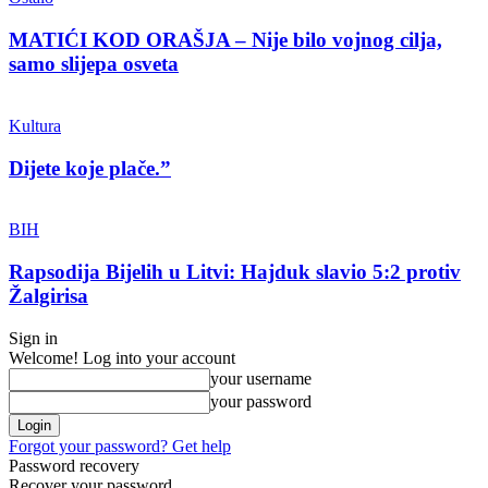
MATIĆI KOD ORAŠJA – Nije bilo vojnog cilja,
samo slijepa osveta
Kultura
Dijete koje plače.”
BIH
Rapsodija Bijelih u Litvi: Hajduk slavio 5:2 protiv
Žalgirisa
Sign in
Welcome! Log into your account
your username
your password
Forgot your password? Get help
Password recovery
Recover your password