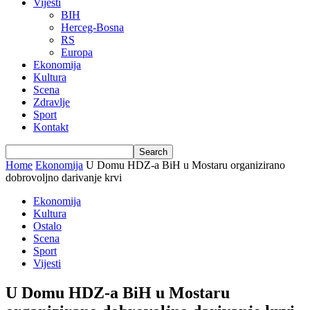
Vijesti
BIH
Herceg-Bosna
RS
Europa
Ekonomija
Kultura
Scena
Zdravlje
Sport
Kontakt
Home
Ekonomija
U Domu HDZ-a BiH u Mostaru organizirano
dobrovoljno darivanje krvi
Ekonomija
Kultura
Ostalo
Scena
Sport
Vijesti
U Domu HDZ-a BiH u Mostaru