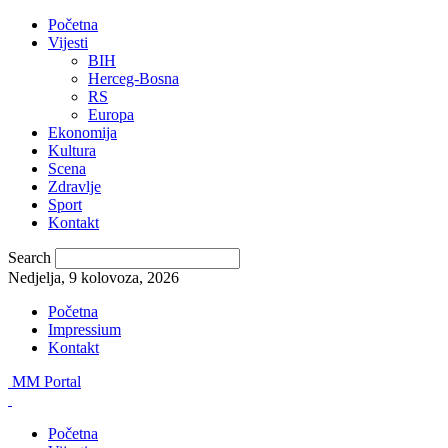
Početna
Vijesti
BIH
Herceg-Bosna
RS
Europa
Ekonomija
Kultura
Scena
Zdravlje
Sport
Kontakt
Search
Nedjelja, 9 kolovoza, 2026
Početna
Impressium
Kontakt
MM Portal
Početna