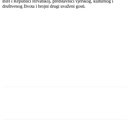
BiH i Republici Hrvatskoj, predstavnici vjerskog, kulturnog i
društvenog života i brojni drugi uvaženi gosti.