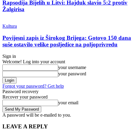
Rapsodija Bijelih u Litvi: Hajduk slavio 5:2 protiv
Žalgirisa
Kultura
Povijesni zapis iz Širokog Brijega: Gotovo 150 dana
suše ostavilo velike posljedice na poljoprivredu
Sign in
Welcome! Log into your account
your username
your password
Forgot your password? Get help
Password recovery
Recover your password
your email
A password will be e-mailed to you.
LEAVE A REPLY