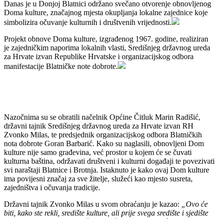
Danas je u Donjoj Blatnici održano svečano otvorenje obnovljenog
Doma kulture, značajnog mjesta okupljanja lokalne zajednice koje
simbolizira očuvanje kulturnih i društvenih vrijednosti.
Projekt obnove Doma kulture, izgrađenog 1967. godine, realiziran
je zajedničkim naporima lokalnih vlasti, Središnjeg državnog ureda
za Hrvate izvan Republike Hrvatske i organizacijskog odbora
manifestacije Blatničke note dobrote.
Nazočnima su se obratili načelnik Općine Čitluk Marin Radišić,
državni tajnik Središnjeg državnog ureda za Hrvate izvan RH
Zvonko Milas, te predsjednik organizacijskog odbora Blatničkih
nota dobrote Goran Barbarić. Kako su naglasili, obnovljeni Dom
kulture nije samo građevina, već prostor u kojem će se čuvati
kulturna baština, održavati društveni i kulturni događaji te povezivati
svi naraštaji Blatnice i Brotnja. Istaknuto je kako ovaj Dom kulture
ima povijesni značaj za sve žitelje, služeći kao mjesto susreta,
zajedništva i očuvanja tradicije.
Državni tajnik Zvonko Milas u svom obraćanju je kazao:
„Ovo će
biti, kako ste rekli, središte kulture, ali prije svega središte i sjedište