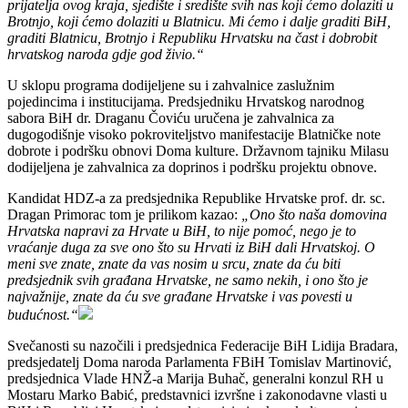
prijatelja ovog kraja, sjedište i središte svih nas koji ćemo dolaziti u
Brotnjo, koji ćemo dolaziti u Blatnicu. Mi ćemo i dalje graditi BiH,
graditi Blatnicu, Brotnjo i Republiku Hrvatsku na čast i dobrobit
hrvatskog naroda gdje god živio.“
U sklopu programa dodijeljene su i zahvalnice zaslužnim
pojedincima i institucijama. Predsjedniku Hrvatskog narodnog
sabora BiH dr. Draganu Čoviću uručena je zahvalnica za
dugogodišnje visoko pokroviteljstvo manifestacije Blatničke note
dobrote i podršku obnovi Doma kulture. Državnom tajniku Milasu
dodijeljena je zahvalnica za doprinos i podršku projektu obnove.
Kandidat HDZ-a za predsjednika Republike Hrvatske prof. dr. sc.
Dragan Primorac tom je prilikom kazao:
„Ono što naša domovina
Hrvatska napravi za Hrvate u BiH, to nije pomoć, nego je to
vraćanje duga za sve ono što su Hrvati iz BiH dali Hrvatskoj. O
meni sve znate, znate da vas nosim u srcu, znate da ću biti
predsjednik svih građana Hrvatske, ne samo nekih, i ono što je
najvažnije, znate da ću sve građane Hrvatske i vas povesti u
budućnost.“
Svečanosti su nazočili i predsjednica Federacije BiH Lidija Bradara,
predsjedatelj Doma naroda Parlamenta FBiH Tomislav Martinović,
predsjednica Vlade HNŽ-a Marija Buhač, generalni konzul RH u
Mostaru Marko Babić, predstavnici izvršne i zakonodavne vlasti u