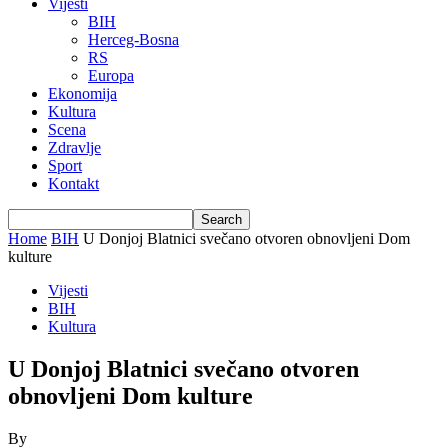
Vijesti
BIH
Herceg-Bosna
RS
Europa
Ekonomija
Kultura
Scena
Zdravlje
Sport
Kontakt
Home
BIH
U Donjoj Blatnici svečano otvoren obnovljeni Dom
kulture
Vijesti
BIH
Kultura
U Donjoj Blatnici svečano otvoren
obnovljeni Dom kulture
By