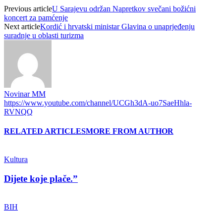
Previous article
U Sarajevu održan Napretkov svečani božićni
koncert za pamćenje
Next article
Kordić i hrvatski ministar Glavina o unaprjeđenju
suradnje u oblasti turizma
Novinar MM
https://www.youtube.com/channel/UCGh3dA-uo7SaeHhla-
RVNQQ
RELATED ARTICLES
MORE FROM AUTHOR
Kultura
Dijete koje plače.”
BIH