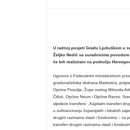
U radnoj posjeti Gradu Ljubuškom u sri
Željko Nedić sa suradnicima povodom p
će biti realizirani na području Hercego
Ugovore s Federalnim ministarstvom pros
gradonačelnika Vedrana Markotića, potpisa
Općine Posušje, Župe svetog Mihovila Ar
Čitluk, Općine Neum i Općine Ravno. Sred
sljedeće transfere: „Kapitalni transferi d
u sufinanciranju županijskih i lokalnih zaj
drugim razinama vlasti i fondovima – za pr
transferi drugim razinama vlasti i fondovima