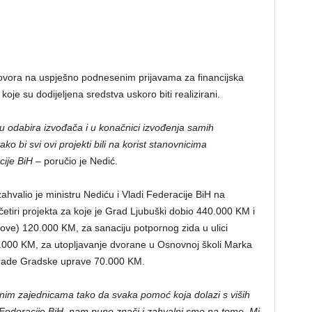
govora na uspješno podnesenim prijavama za financijska
koje su dodijeljena sredstva uskoro biti realizirani.
slu odabira izvođača i u konačnici izvođenja samih
ako bi svi ovi projekti bili na korist stanovnicima
cije BiH
– poručio je Nedić.
ahvalio je ministru Nediću i Vladi Federacije BiH na
etiri projekta za koje je Grad Ljubuški dobio 440.000 KM i
nove) 120.000 KM, za sanaciju potpornog zida u ulici
.000 KM, za utopljavanje dvorane u Osnovnoj školi Marka
grade Gradske uprave 70.000 KM.
lnim zajednicama tako da svaka pomoć koja dolazi s viših
Federacije BiH, nam puno znači i zahvalni smo na tome. Mi