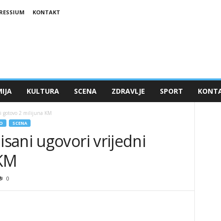
RESSIUM
KONTAKT
IJA
KULTURA
SCENA
ZDRAVLJE
SPORT
KONT
i gotovo 2 milijuna KM
O
SCENA
sani ugovori vrijedni
 KM
0