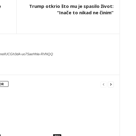
e
Trump otkrio što mu je spasilo život:
“Inače to nikad ne činim”
hannel/UCGh3dA-uo7SaeHhla-RVNQQ
OR