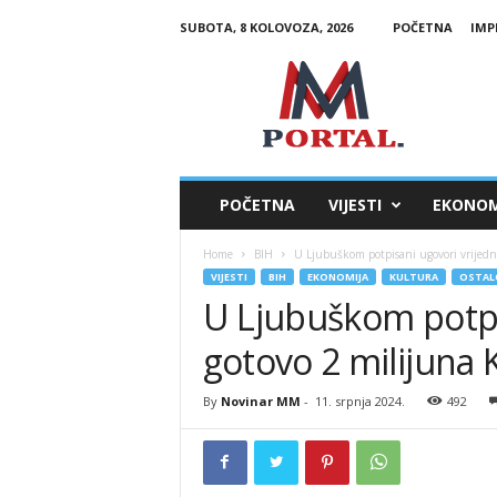
SUBOTA, 8 KOLOVOZA, 2026
POČETNA
IMP
M
M
P
o
r
t
a
POČETNA
VIJESTI
EKONOM
l
Home
BIH
U Ljubuškom potpisani ugovori vrijedn
VIJESTI
BIH
EKONOMIJA
KULTURA
OSTAL
U Ljubuškom potpi
gotovo 2 milijuna
By
Novinar MM
-
11. srpnja 2024.
492