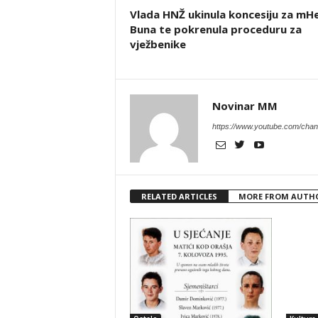
Vlada HNŽ ukinula koncesiju za mH
Buna te pokrenula proceduru za
vježbenike
Novinar MM
https://www.youtube.com/c
RELATED ARTICLES
MORE FROM AUTH