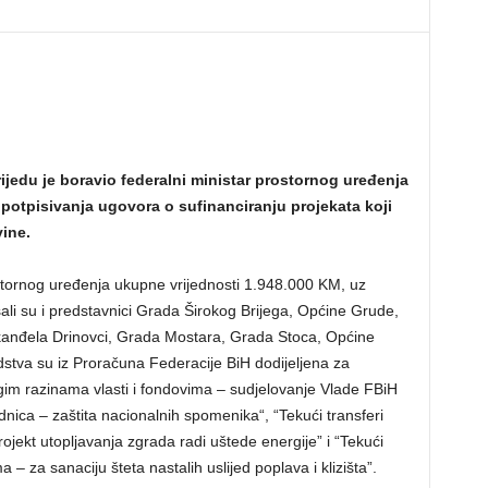
jedu je boravio federalni ministar prostornog uređenja
otpisivanja ugovora o sufinanciranju projekata koji
vine.
tornog uređenja ukupne vrijednosti 1.948.000 KM, uz
li su i predstavnici Grada Širokog Brijega, Općine Grude,
kanđela Drinovci, Grada Mostara, Grada Stoca, Općine
stva su iz Proračuna Federacije BiH dodijeljena za
rugim razinama vlasti i fondovima – sudjelovanje Vlade FBiH
ednica – zaštita nacionalnih spomenika“, “Tekući transferi
ojekt utopljavanja zgrada radi uštede energije” i “Tekući
 – za sanaciju šteta nastalih uslijed poplava i klizišta”.