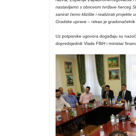
nastavljamo s obnovom tvrđave herceg Stje
sanirat ćemo klizište i realizirati projek
Gradske uprave
– rekao je gradonačelnik 
Uz potpisnike ugovora događaju su nazoči
dopredsjednik Vlade FBiH i ministar financ