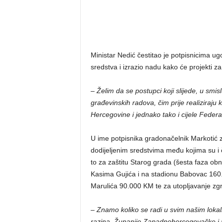
Ministar Nedić čestitao je potpisnicima u
sredstva i izrazio nadu kako će projekti za 
–
Želim da se postupci koji slijede, u smi
građevinskih radova, čim prije realiziraju k
Hercegovine i jednako tako i cijele Federa
U ime potpisnika gradonačelnik Markotić z
dodijeljenim sredstvima među kojima su i č
to za zaštitu Starog grada (šesta faza ob
Kasima Gujića i na stadionu Babovac 160
Marulića 90.000 KM te za utopljavanje z
–
Znamo koliko se radi u svim našim loka
razina, Županije Zapadnohercegovačke i 