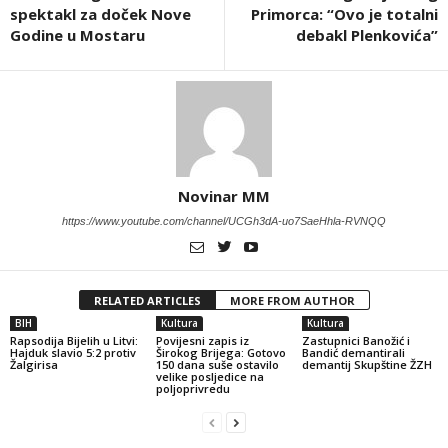
spektakl za doček Nove
Primorca: “Ovo je totalni
Godine u Mostaru
debakl Plenkovića”
Novinar MM
https://www.youtube.com/channel/UCGh3dA-uo7SaeHhla-RVNQQ
RELATED ARTICLES
MORE FROM AUTHOR
BIH
Kultura
Kultura
Rapsodija Bijelih u Litvi:
Povijesni zapis iz
Zastupnici Banožić i
Hajduk slavio 5:2 protiv
Širokog Brijega: Gotovo
Bandić demantirali
Žalgirisa
150 dana suše ostavilo
demantij Skupštine ŽZH
velike posljedice na
poljoprivredu