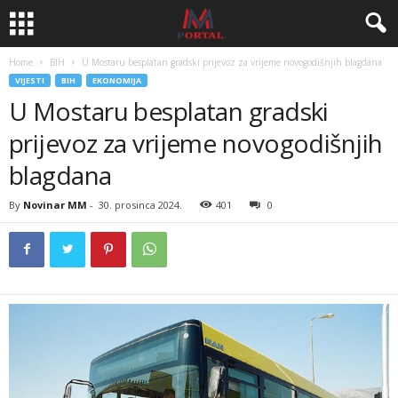
Home
BIH
U Mostaru besplatan gradski prijevoz za vrijeme novogodišnjih blagdana
VIJESTI
BIH
EKONOMIJA
U Mostaru besplatan gradski
prijevoz za vrijeme novogodišnjih
blagdana
By
Novinar MM
-
30. prosinca 2024.
401
0